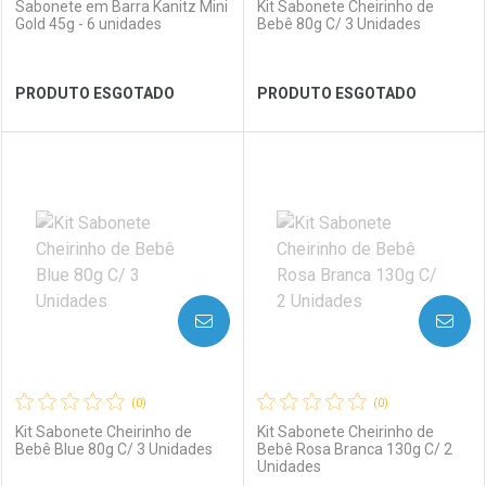
Sabonete em Barra Kanitz Mini
Kit Sabonete Cheirinho de
Gold 45g - 6 unidades
Bebê 80g C/ 3 Unidades
Ver Desconto Convênio
Ver Desconto Convênio
PRODUTO ESGOTADO
PRODUTO ESGOTADO
FECHAR
FECHAR
FEC
FEC
Laboratório
Por Menos
Laboratório
Por Menos
AVISE-ME
AVISE-ME
(0)
(0)
Kit Sabonete Cheirinho de
Kit Sabonete Cheirinho de
Bebê Blue 80g C/ 3 Unidades
Bebê Rosa Branca 130g C/ 2
Unidades