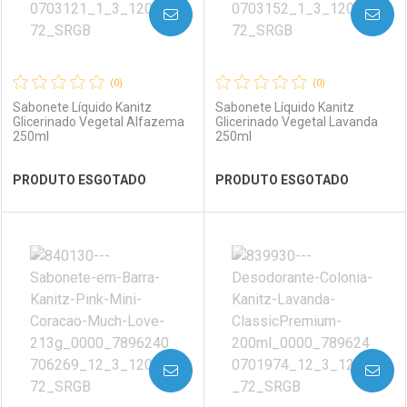
AVISE-ME
AVISE-ME
(0)
(0)
Sabonete Líquido Kanitz
Sabonete Líquido Kanitz
Glicerinado Vegetal Alfazema
Glicerinado Vegetal Lavanda
250ml
250ml
Ver Desconto Convênio
Ver Desconto Convênio
PRODUTO ESGOTADO
PRODUTO ESGOTADO
FECHAR
FECHAR
FEC
FEC
Laboratório
Por Menos
Laboratório
Por Menos
AVISE-ME
AVISE-ME