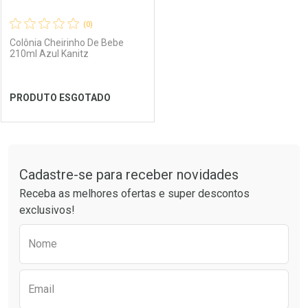
(0)
Colônia Cheirinho De Bebe
210ml Azul Kanitz
Ver Desconto Convênio
Ver Desconto Convênio
PRODUTO ESGOTADO
FECHAR
FECHAR
Tudo sobre a Drogaria São Paulo
Cadastre-se para receber novidades
Laboratório
Por Menos
Receba as melhores ofertas e super descontos
exclusivos!
Preencha o formulário abaixo para receber 
Nome
Email