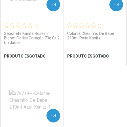
AVISE-ME
AVISE-ME
(0)
(0)
Sabonete Kanitz Roses In
Colônia Cheirinho De Bebe
Bloom Floriss Coração 70g C/ 2
210ml Rosa Kanitz
Unidades
Ver Desconto Convênio
Ver Desconto Convênio
PRODUTO ESGOTADO
PRODUTO ESGOTADO
FECHAR
FECHAR
FEC
FEC
Laboratório
Por Menos
Laboratório
Por Menos
AVISE-ME