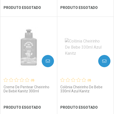
Ver Desconto Convênio
Ver Desconto Convênio
PRODUTO ESGOTADO
PRODUTO ESGOTADO
FECHAR
FECHAR
FEC
FEC
Laboratório
Por Menos
Laboratório
Por Menos
AVISE-ME
AVISE-ME
(0)
(0)
Creme De Pentear Cheirinho
Colônia Cheirinho De Bebe
De Bebê Kanitz 300ml
330ml Azul Kanitz
Ver Desconto Convênio
Ver Desconto Convênio
PRODUTO ESGOTADO
PRODUTO ESGOTADO