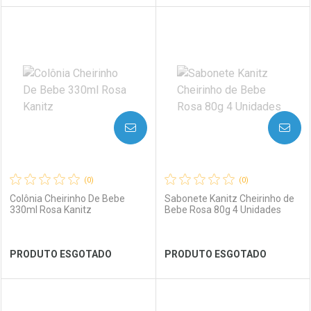
FECHAR
FECHAR
FEC
FEC
Laboratório
Por Menos
Laboratório
Por Menos
AVISE-ME
AVISE-ME
(0)
(0)
Colônia Cheirinho De Bebe
Sabonete Kanitz Cheirinho de
330ml Rosa Kanitz
Bebe Rosa 80g 4 Unidades
Ver Desconto Convênio
Ver Desconto Convênio
PRODUTO ESGOTADO
PRODUTO ESGOTADO
FECHAR
FECHAR
FEC
FEC