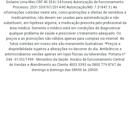
Gislaine Lima Meo CRF 40.354 | 24 horas| Autorização de funcionamento:
Processo: 2531.559767/2014-90 Autorização/MS: 7.31847.3 | As
informações contidas neste site, como promoções e ofertas de remédios e
medicamentos, não devem ser usadas para automedicação e não
substituem, em hipótese alguma, a medicação prescrita pelo profissional da
área médica. Somente o médico está em condições de diagnosticar
qualquer problema de saúde e prescrever o tratamento adequado. Os
preços e as promoções são válidos apenas para compras via internet. As
fotos contidas em nosso site são meramente ilustrativas. *Preços e
disponibilidade sujeitos a alterações no decorrer do dia. Antibióticos e
antimicrobianos vendas apenas em lojas físicas ou televendas. Portaria nº
344 - 01/02/1999 - Ministério da Saúde. Horário de funcionamento Central
de Vendas e Atendimento ao Cliente 4003 3393 ou 0800 779 8767 de
domingo a domingo das 08h00 às 20h00.
LGPD Aceite os Cookies