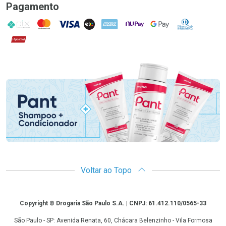
Pagamento
PIX
MasterCard
VISA
ELO
AMEX
NuPay
Google Pay
Diners Club
Hipercard
Promoção em Destaque
Voltar ao Topo
Copyright
Copyright © Drogaria São Paulo S.A. | CNPJ: 61.412.110/0565-33
São Paulo - SP: Avenida Renata, 60, Chácara Belenzinho - Vila Formosa