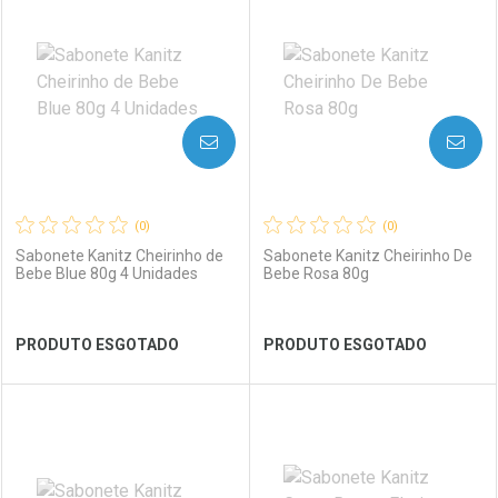
Laboratório
Por Menos
Laboratório
Por Menos
AVISE-ME
AVISE-ME
(0)
(0)
Sabonete Kanitz Cheirinho de
Sabonete Kanitz Cheirinho De
Bebe Blue 80g 4 Unidades
Bebe Rosa 80g
Ver Desconto Convênio
Ver Desconto Convênio
PRODUTO ESGOTADO
PRODUTO ESGOTADO
FECHAR
FECHAR
FEC
FEC
Laboratório
Por Menos
Laboratório
Por Menos