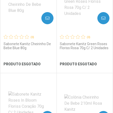
AVISE-ME
AVISE-ME
(0)
(0)
Sabonete Kanitz Cheirinho De
Sabonete Kanitz Green Roses
Bebe Blue 80g
Floriss Rosa 70g C/ 2 Unidades
Ver Desconto Convênio
Ver Desconto Convênio
PRODUTO ESGOTADO
PRODUTO ESGOTADO
FECHAR
FECHAR
FEC
FEC
Laboratório
Por Menos
Laboratório
Por Menos