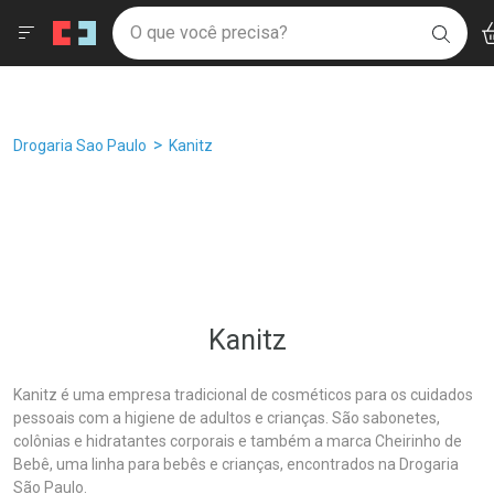
Drogaria São Paulo
Âncoras
Menu
Ac
Ir direto para a home
O que você precisa?
Filtros
Ordenar por
BUSC
Navegue pela página
Ir direto para o conteúdo
Faça a sua busca
Ir direto para a busca
Ir direto para a conta
Ir direto para a ajuda
Breadcrumb
Drogaria Sao Paulo
Kanitz
Ir direto para a notificações
Ir direto para o carrinho
Ir direto para o menu
Kanitz
Kanitz é uma empresa tradicional de cosméticos para os cuidados
pessoais com a higiene de adultos e crianças. São sabonetes,
colônias e hidratantes corporais e também a marca Cheirinho de
Bebê, uma linha para bebês e crianças, encontrados na Drogaria
São Paulo.