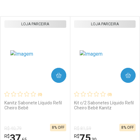
Prateleira
LOJA PARCEIRA
LOJA PARCEIRA
COMPRAR
COMPRAR
(0)
(0)
Kanitz Sabonete Líquido Refil
Kit c/2 Sabonetes Líquido Refil
Cheiro Bebê
Cheiro Bebê Kanitz
8% OFF
8% OFF
R$ 40,79
R$ 81,59
37
75
R$
R$
,65
,30