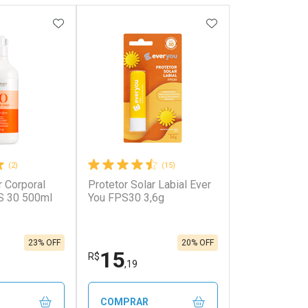
FAVORITOS
ADICIONAR AOS FAVORITOS
ADICIONAR AOS 
(2)
(15)
r Corporal
Protetor Solar Labial Ever
S 30 500ml
You FPS30 3,6g
23% OFF
20% OFF
15
R$
,19
COMPRAR