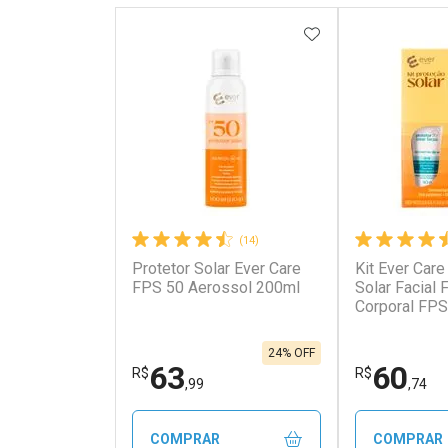
ADICIONAR AOS 
(14)
Protetor Solar Ever Care
Kit Ever Care
FPS 50 Aerossol 200ml
Solar Facial
Corporal FPS
Aerossol
24% OFF
63
60
R$
R$
,99
,74
COMPRAR
COMPRAR