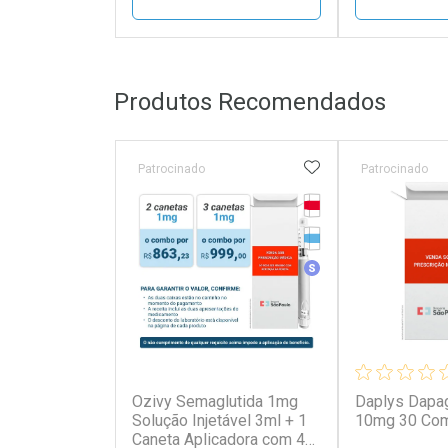
FECHAR
FECHAR
Produtos Recomendados
Laboratório
Laborató
Por Menos
Por Men
ADICIONAR AOS 
Patrocinado
Patrocinado
Tarja Vermelha
Medicamento Refrig
Medicamento Simila
(0)
Ozivy Semaglutida 1mg
Daplys Dapag
Ativar Desconto
Ativar Des
Solução Injetável 3ml + 1
10mg 30 Com
Caneta Aplicadora com 4