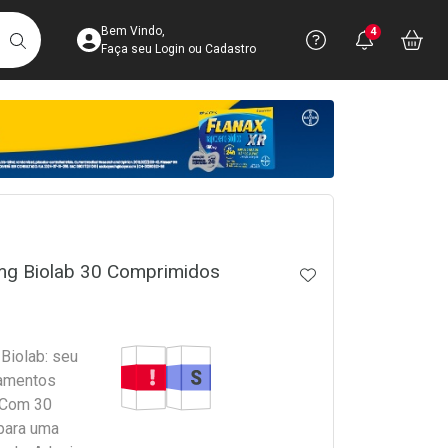
Acesse sua Conta
Precisa de 
Notific
Aces
Bem Vindo,
4
Você po
notifica
Vo
it
BUSCAR
Ver Recursos 
Faça seu Login ou Cadastro
Atendimento ao 
Central de Ajud
crumb
Televendas
4003-3393
g Biolab 30 Comprimidos
ADICIONAR AOS 
Tarja Vermelha
Medicamento Similar
Biolab: seu
tamentos
 Com 30
para uma