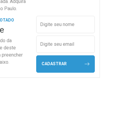
ada. Adquira
o Paulo.
Preencher nome e email para s
GOTADO
Digite seu nome
e
ado da
Digite seu email
de deste
a preencher
aixo.
CADASTRAR