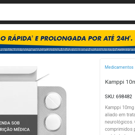
busca
isa?
Bread
Medicamentos
Kamppi 10m
698482
Kamppi 10mg 
aliado em tra
neurológicos.
comprimidos 