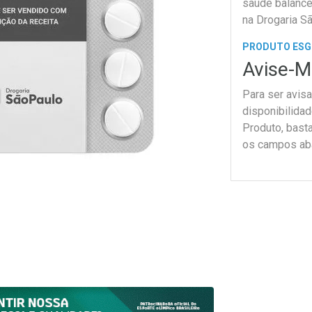
saúde balance
na Drogaria Sã
PRODUTO ES
Avise-M
Para ser avis
disponibilida
Produto, bast
os campos ab