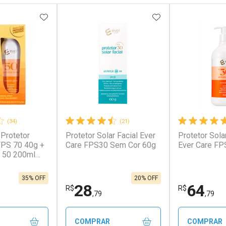
FAVORITOS
ADICIONAR AOS FAVORITOS
ADICIONAR AOS 
(34)
(21)
 Protetor
Protetor Solar Facial Ever
Protetor Sola
 FPS 70 40g +
Care FPS30 Sem Cor 60g
Ever Care FP
 50 200ml
35% OFF
20% OFF
28
64
R$
R$
,79
,79
COMPRAR
COMPRAR