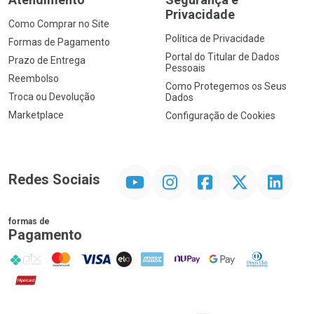
Privacidade
Como Comprar no Site
Política de Privacidade
Formas de Pagamento
Portal do Titular de Dados
Prazo de Entrega
Pessoais
Reembolso
Como Protegemos os Seus
Troca ou Devolução
Dados
Marketplace
Configuração de Cookies
YouTube
Instagram
Facebook
Twitter
Linkedin
Redes Sociais
formas de
Pagamento
PIX
MasterCard
VISA
ELO
AMEX
NuPay
Google Pay
Diners Club
Hipercard