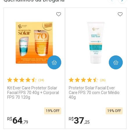
Imagem A
Pró
ADICIONAR AOS FAVORITOS
ADIC
COMPRAR
COMPRAR
(24)
(26)
Kit Ever Care Protetor Solar
Protetor Solar Facial Ever
Facial FPS 70 40g + Corporal
Care FPS 70 com Cor Médio
FPS 70 120g
40g
19% OFF
19% OFF
64
37
R$
R$
,79
,25