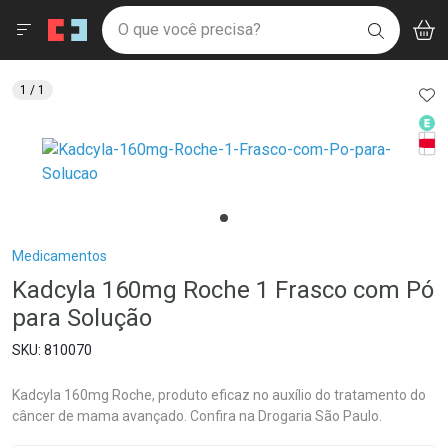
Drogaria São Paulo
Menu
Aces
Ir direto para a home
O que você precisa?
V
i
BUSCAR
Navegue pela página
Ir direto para o conteúdo
Faça a sua busca
Ir direto para a busca
Ir direto para a conta
AD
1
/ 1
Ir direto para a ajuda
Med
Ir direto para a notificações
Tarj
Ir direto para o carrinho
Ir direto para o menu
Breadcrumb
Medicamentos
Kadcyla 160mg Roche 1 Frasco com Pó
para Solução
810070
Kadcyla 160mg Roche, produto eficaz no auxílio do tratamento do
câncer de mama avançado. Confira na Drogaria São Paulo.