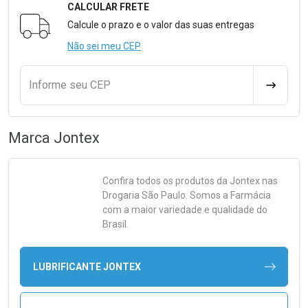
CALCULAR FRETE
Formulário para Calcular o Frete
Calcule o prazo e o valor das suas entregas
Não sei meu CEP
Informe seu CEP
CALCULA
Marca
Jontex
Confira todos os produtos da
Jontex
nas
Drogaria São Paulo. Somos a Farmácia
com a maior variedade e qualidade do
Brasil.
LUBRIFICANTE JONTEX