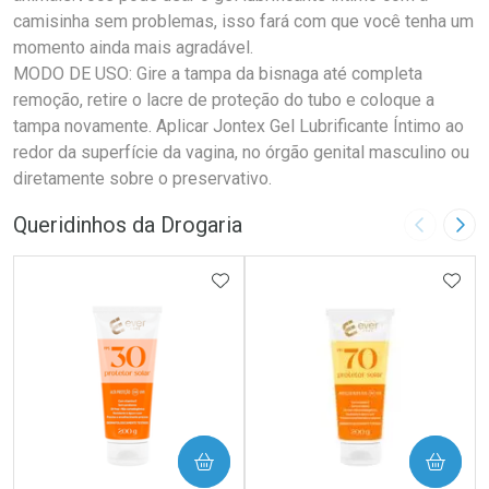
camisinha sem problemas, isso fará com que você tenha um
momento ainda mais agradável.
MODO DE USO: Gire a tampa da bisnaga até completa
remoção, retire o lacre de proteção do tubo e coloque a
tampa novamente. Aplicar Jontex Gel Lubrificante Íntimo ao
redor da superfície da vagina, no órgão genital masculino ou
diretamente sobre o preservativo.
Queridinhos da Drogaria
Imagem A
Pró
ADICIONAR AOS FAVORITOS
ADIC
COMPRAR
COMPRAR