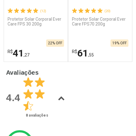
(12)
(20)
Protetor Solar Corporal Ever
Protetor Solar Corporal Ever
Care FPS 30 200g
Care FPS70 200g
22% OFF
19% OFF
41
61
R$
R$
,27
,55
FECHAR
F
FECHAR
F
Avaliações
Laboratório
Laboratório
Por Menos
Por Menos
4.4
8
avaliações