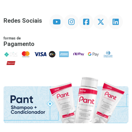
YouTube
Instagram
Facebook
Twitter
Linkedin
Redes Sociais
formas de
Pagamento
PIX
MasterCard
VISA
ELO
AMEX
NuPay
Google Pay
Diners Club
Hipercard
Promoção em Destaque