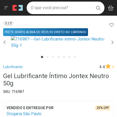
Drogaria São Paulo
Menu
Aces
Ir direto para a home
O que você precisa?
V
i
BUSCAR
Navegue pela página
Ir direto para o conteúdo
Faça a sua busca
Ir direto para a busca
Ir direto para a conta
AD
1
/ 7
Ir direto para a ajuda
FRETE GRATIS ACIMA DE R$39,90 DIRETO NO CARRINHO
Ir direto para a notificações
Ir direto para o carrinho
Ir direto para o menu
Breadcrumb
Lubrificante
4.4
8
Gel Lubrificante Íntimo Jontex Neutro
50g
716987
20% OFF
Drogaria São Paulo