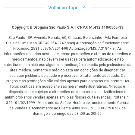
Voltar ao Topo
Copyright
Copyright © Drogaria São Paulo S.A. | CNPJ: 61.412.110/0565-33
São Paulo - SP: Avenida Renata, 60, Chácara Belenzinho - Vila Formosa
Gislaine Lima Meo CRF 40.354 | 24 horas| Autorização de funcionamento:
Processo: 2531.559767/2014-90 Autorização/MS: 7.31847.3 | As
informações contidas neste site, como promoções e ofertas de remédios e
medicamentos, não devem ser usadas para automedicação e não
substituem, em hipótese alguma, a medicação prescrita pelo profissional da
área médica. Somente o médico está em condições de diagnosticar
qualquer problema de saúde e prescrever o tratamento adequado. Os
preços e as promoções são válidos apenas para compras via internet. As
fotos contidas em nosso site são meramente ilustrativas. *Preços e
disponibilidade sujeitos a alterações no decorrer do dia. Antibióticos e
antimicrobianos vendas apenas em lojas físicas ou televendas. Portaria nº
344 - 01/02/1999 - Ministério da Saúde. Horário de funcionamento Central
de Vendas e Atendimento ao Cliente 4003 3393 ou 0800 779 8767 de
domingo a domingo das 08h00 às 20h00.
LGPD Aceite os Cookies