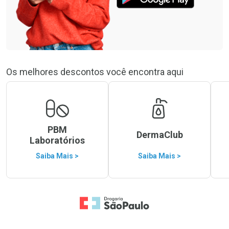
Os melhores descontos você encontra aqui
PBM
DermaClub
Laboratórios
Saiba Mais >
Saiba Mais >
Ir para a Home