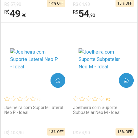
14% OFF
15% OFF
R$ 57,90
R$ 64,90
Comprar sem Desconto
Comprar sem Desconto
49
54
R$
Comprar sem Desconto
R$
Comprar sem Desconto
Por R$ 27,90/cada
Por R$ 54,90/cada
,90
,90
Por R$ 27,90/cada
Por R$ 54,90/cada
EXCLUSIVO-SITE
FECHAR
FECHAR
EXCLUSIVO SITE
EXCLUSIVO-SITE
F
F
Laboratório
Por Menos
Laboratório
Por Menos
COMPRAR
COMPRAR
(0)
(0)
Joelheira com Suporte Lateral
Joelheira com Suporte
Neo P - Ideal
Subpatelar Neo M - Ideal
Ativar Desconto
Ativar Desconto
13% OFF
15% OFF
R$ 103,90
R$ 64,90
Comprar sem Desconto
Comprar sem Desconto