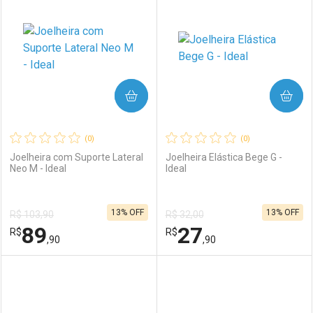
Laboratório
Por Menos
Laboratório
Por Menos
COMPRAR
COMPRAR
(0)
(0)
Joelheira com Suporte Lateral
Joelheira Elástica Bege G -
Neo M - Ideal
Ideal
Ativar Desconto
Ativar Desconto
13% OFF
13% OFF
R$ 103,90
R$ 32,00
Comprar sem Desconto
Comprar sem Desconto
89
27
R$
Comprar sem Desconto
R$
Comprar sem Desconto
Por R$ 27,90/cada
Por R$ 54,90/cada
,90
,90
Por R$ 27,90/cada
Por R$ 54,90/cada
EXCLUSIVO-SITE
FECHAR
FECHAR
EXCLUSIVO SITE
EXCLUSIVO-SITE
F
F