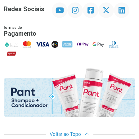
YouTube
Instagram
Facebook
Twitter
Linkedin
Redes Sociais
formas de
Pagamento
PIX
MasterCard
VISA
ELO
AMEX
NuPay
Google Pay
Diners Club
Hipercard
Promoção em Destaque
Voltar ao Topo