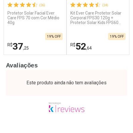
(26)
(24)
Protetor Solar Facial Ever
Kit Ever Care Protetor Solar
Care FPS 70 com Cor Médio
Corporal FPS30 120g +
40g
Protetor Solar Kids FPS60
120g
19% OFF
19% OFF
37
52
R$
R$
,25
,64
FECHAR
F
FECHAR
F
Avaliações
Laboratório
Laboratório
Por Menos
Por Menos
Este produto ainda não tem avaliações