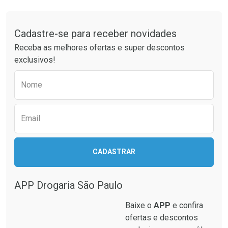
Tudo sobre a Drogaria São Paulo
Cadastre-se para receber novidades
Ativar Desconto
Ativar Desconto
Receba as melhores ofertas e super descontos
Comprar sem Desconto
Comprar sem Desconto
exclusivos!
Por R$ 37,25/cada
Por R$ 52,64/cada
Comprar sem Desconto
Comprar sem Desconto
Preencha o formulário abaixo para receber 
Por R$ 37,25/cada
Por R$ 52,64/cada
Nome
Email
CADASTRAR
APP Drogaria São Paulo
Baixe o
APP
e confira
ofertas e descontos