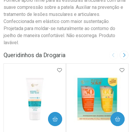
Fornece apoio firme para as estruturas articulares com uma
suave compressão sobre a patela. Auxiliar na prevenção e
tratamento de lesões musculares e articulares.
Confeccionada em elástico com maior sustentação.
Projetada para moldar-se naturalmente ao contorno do
joelho de maneira confortável. Não escorrega. Produto
lavável.
Queridinhos da Drogaria
Imagem A
Pró
ADICIONAR AOS FAVORITOS
ADIC
COMPRAR
COMPRAR