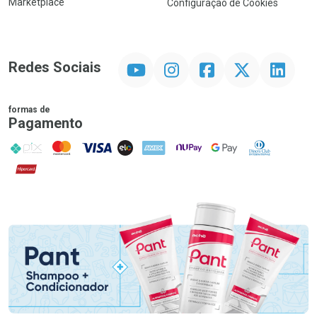
Marketplace
Configuração de Cookies
YouTube
Instagram
Facebook
Twitter
Linkedin
Redes Sociais
formas de
Pagamento
PIX
MasterCard
VISA
ELO
AMEX
NuPay
Google Pay
Diners Club
Hipercard
Promoção em Destaque