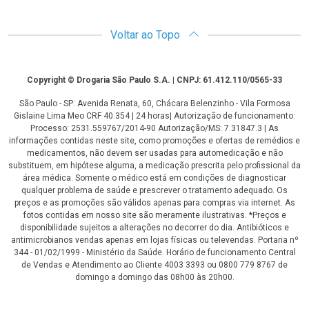
Voltar ao Topo
Copyright
Copyright © Drogaria São Paulo S.A. | CNPJ: 61.412.110/0565-33
São Paulo - SP: Avenida Renata, 60, Chácara Belenzinho - Vila Formosa
Gislaine Lima Meo CRF 40.354 | 24 horas| Autorização de funcionamento:
Processo: 2531.559767/2014-90 Autorização/MS: 7.31847.3 | As
informações contidas neste site, como promoções e ofertas de remédios e
medicamentos, não devem ser usadas para automedicação e não
substituem, em hipótese alguma, a medicação prescrita pelo profissional da
área médica. Somente o médico está em condições de diagnosticar
qualquer problema de saúde e prescrever o tratamento adequado. Os
preços e as promoções são válidos apenas para compras via internet. As
fotos contidas em nosso site são meramente ilustrativas. *Preços e
disponibilidade sujeitos a alterações no decorrer do dia. Antibióticos e
antimicrobianos vendas apenas em lojas físicas ou televendas. Portaria nº
344 - 01/02/1999 - Ministério da Saúde. Horário de funcionamento Central
de Vendas e Atendimento ao Cliente 4003 3393 ou 0800 779 8767 de
domingo a domingo das 08h00 às 20h00.
LGPD Aceite os Cookies