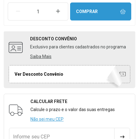
REMOVER UMA UNIDADE
AUMENTAR UMA UNIDADE
COMPRAR
DESCONTO
CONVÊNIO
Exclusivo para clientes cadastrados no programa
Saiba Mais
Ver Desconto Convênio
CALCULAR FRETE
Formulário para Calcular o Frete
Calcule o prazo e o valor das suas entregas
Não sei meu CEP
Informe seu CEP
CALCULA