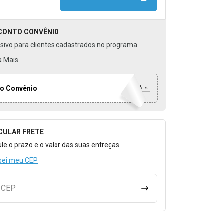
CONTO
CONVÊNIO
usivo para clientes cadastrados no programa
a Mais
o Convênio
CULAR FRETE
o para Calcular o Frete
ule o prazo e o valor das suas entregas
sei meu CEP
u CEP
CALCULAR FRETE