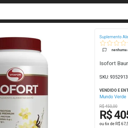
busca
isa?
Bread
Suplemento Al
nenhuma a
Isofort Bau
9352913
Mundo Verde
R$ 450,00
R$ 40
ou
6
x
de
R$ 67,