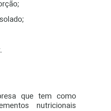
orção;
solado;
.
esa que tem como
ementos nutricionais