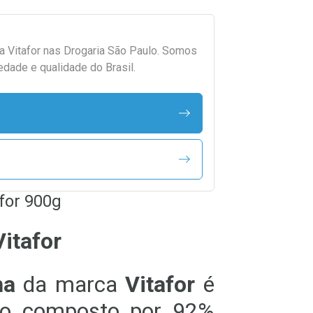
da
Vitafor
nas Drogaria São Paulo. Somos
edade e qualidade do Brasil.
afor 900g
Vitafor
ha
da marca
Vitafor
é
co composto por 92%