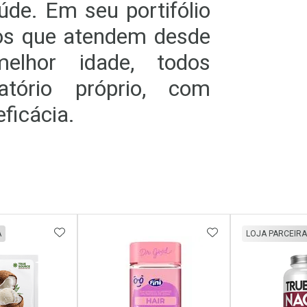
de. Em seu portifólio
os que atendem desde
elhor idade, todos
atório próprio, com
eficácia.
FAVORITOS
ADICIONAR AOS FAVORITOS
ADICIONAR AOS 
A
LOJA PARCEIRA