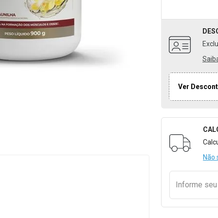
DES
Excl
Saib
Ver Descont
CAL
Formulári
Calc
Não 
Informe se