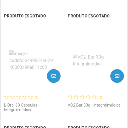
Ver Desconto Convênio
Ver Desconto Convênio
PRODUTO ESGOTADO
PRODUTO ESGOTADO
FECHAR
FECHAR
FEC
FEC
Laboratório
Por Menos
Laboratório
Por Menos
AVISE-ME
AVISE-ME
(0)
(0)
L-Drol 60 Cápsulas -
VO2 Bar 30g - Integralmédica
Integralmédica
Ver Desconto Convênio
Ver Desconto Convênio