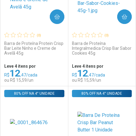
COMPRAR
COMPRAR
(0)
(0)
Barra de Proteína Protein Crisp
Barra de Proteína
Bar Leite Ninho e Creme de
Integralmedica Crisp Bar Sabor
Avelã 45g
Cookies 45g
Ativar Desconto
Ativar Desconto
Leve 4 itens por
Leve 4 itens por
12
12
Comprar sem Desconto
Comprar sem Desconto
R$
,47/cada
R$
,47/cada
Comprar sem Desconto
Comprar sem Desconto
Por R$ 39,90/cada
Por R$ 15,59/cada
ou R$ 15,59/un
ou R$ 15,59/un
Por R$ 39,90/cada
Por R$ 15,59/cada
80% OFF NA 4° UNIDADE
FECHAR
FECHAR
80% OFF NA 4° UNIDADE
F
F
Laboratório
Por Menos
Laboratório
Por Menos