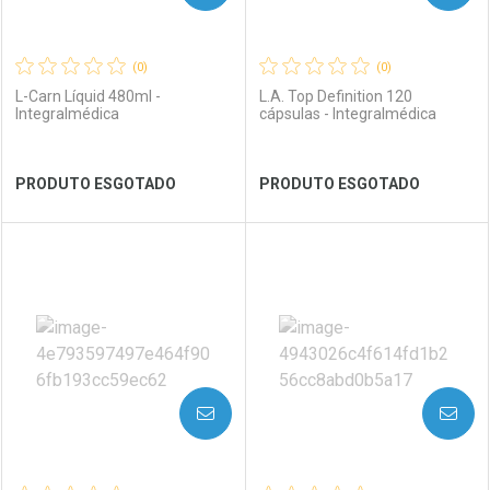
(0)
(0)
L-Carn Líquid 480ml -
L.A. Top Definition 120
Integralmédica
cápsulas - Integralmédica
Ver Desconto Convênio
Ver Desconto Convênio
PRODUTO ESGOTADO
PRODUTO ESGOTADO
FECHAR
FECHAR
FEC
FEC
Laboratório
Por Menos
Laboratório
Por Menos
AVISE-ME
AVISE-ME