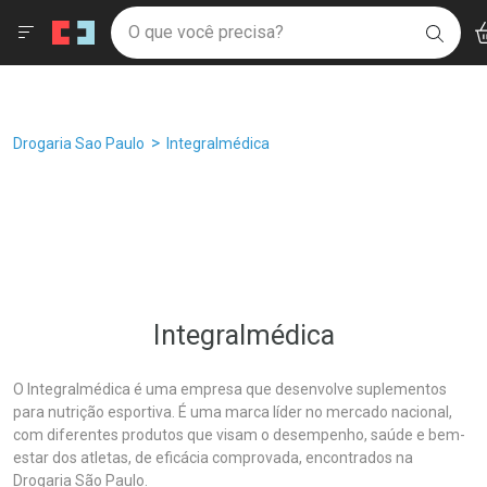
Drogaria São Paulo
Âncoras
Menu
Ac
Ir direto para a home
O que você precisa?
Filtros
Ordenar por
BUSC
Navegue pela página
Ir direto para o conteúdo
Faça a sua busca
Ir direto para a busca
Ir direto para a conta
Ir direto para a ajuda
Breadcrumb
Drogaria Sao Paulo
Integralmédica
Ir direto para a notificações
Ir direto para o carrinho
Ir direto para o menu
Integralmédica
O Integralmédica é uma empresa que desenvolve suplementos
para nutrição esportiva. É uma marca líder no mercado nacional,
com diferentes produtos que visam o desempenho, saúde e bem-
estar dos atletas, de eficácia comprovada, encontrados na
Drogaria São Paulo.