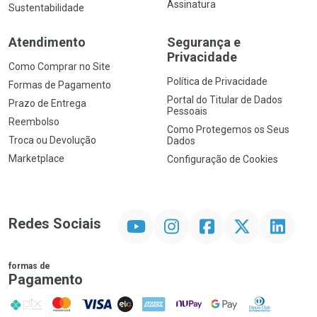
Assinatura
Sustentabilidade
Atendimento
Segurança e
Privacidade
Como Comprar no Site
Política de Privacidade
Formas de Pagamento
Portal do Titular de Dados
Prazo de Entrega
Pessoais
Reembolso
Como Protegemos os Seus
Troca ou Devolução
Dados
Marketplace
Configuração de Cookies
YouTube
Instagram
Facebook
Twitter
Linkedin
Redes Sociais
formas de
Pagamento
PIX
MasterCard
VISA
ELO
AMEX
NuPay
Google Pay
Diners Club