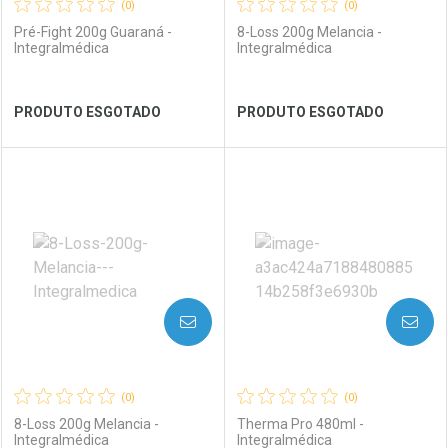
(0)
(0)
Pré-Fight 200g Guaraná -
8-Loss 200g Melancia -
Integralmédica
Integralmédica
Ver Desconto Convênio
Ver Desconto Convênio
PRODUTO ESGOTADO
PRODUTO ESGOTADO
FECHAR
FECHAR
FEC
FEC
Laboratório
Por Menos
Laboratório
Por Menos
AVISE-ME
AVISE-ME
(0)
(0)
8-Loss 200g Melancia -
Therma Pro 480ml -
Integralmédica
Integralmédica