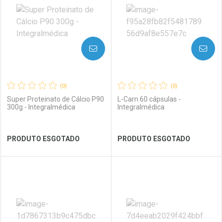
Laboratório
Por Menos
Laboratório
Por Menos
AVISE-ME
AVISE-ME
(0)
(0)
Super Proteinato de Cálcio P90
L-Carn 60 cápsulas -
300g - Integralmédica
Integralmédica
Ver Desconto Convênio
Ver Desconto Convênio
PRODUTO ESGOTADO
PRODUTO ESGOTADO
FECHAR
FECHAR
FEC
FEC
Laboratório
Por Menos
Laboratório
Por Menos