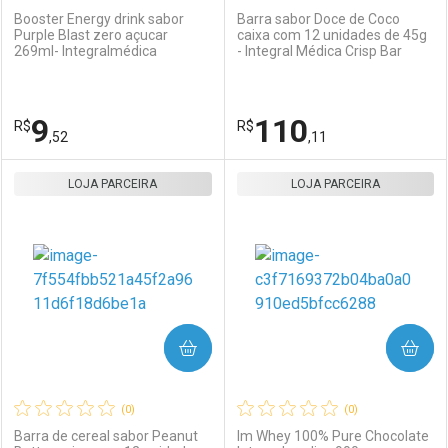
Booster Energy drink sabor
Barra sabor Doce de Coco
Purple Blast zero açucar
caixa com 12 unidades de 45g
269ml- Integralmédica
- Integral Médica Crisp Bar
Ativar Desconto
Ativar Desconto
Comprar sem Desconto
Comprar sem Desconto
9
110
R$
Comprar sem Desconto
R$
Comprar sem Desconto
Por R$ 68,90/cada
Por R$ 39,00/cada
,52
,11
Por R$ 68,90/cada
Por R$ 39,00/cada
LOJA PARCEIRA
FECHAR
FECHAR
LOJA PARCEIRA
F
F
Laboratório
Por Menos
Laboratório
Por Menos
COMPRAR
COMPRAR
(0)
(0)
Barra de cereal sabor Peanut
Im Whey 100% Pure Chocolate