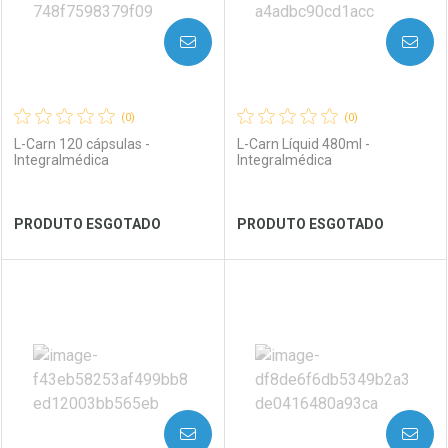
AVISE-ME
AVISE-ME
(0)
(0)
L-Carn 120 cápsulas -
L-Carn Líquid 480ml -
Integralmédica
Integralmédica
Ver Desconto Convênio
Ver Desconto Convênio
PRODUTO ESGOTADO
PRODUTO ESGOTADO
FECHAR
FECHAR
FEC
FEC
Laboratório
Por Menos
Laboratório
Por Menos
AVISE-ME
AVISE-ME