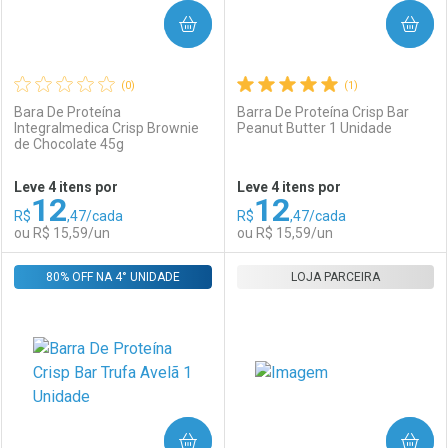
COMPRAR
COMPRAR
(0)
(1)
Bara De Proteína
Barra De Proteína Crisp Bar
Integralmedica Crisp Brownie
Peanut Butter 1 Unidade
de Chocolate 45g
Ativar Desconto
Ativar Desconto
Leve 4 itens por
Leve 4 itens por
12
12
Comprar sem Desconto
Comprar sem Desconto
R$
,47/cada
R$
,47/cada
Comprar sem Desconto
Comprar sem Desconto
Por R$ 15,59/cada
Por R$ 15,59/cada
ou R$ 15,59/un
ou R$ 15,59/un
Por R$ 15,59/cada
Por R$ 15,59/cada
80% OFF NA 4° UNIDADE
FECHAR
FECHAR
LOJA PARCEIRA
F
F
Laboratório
Por Menos
Laboratório
Por Menos
COMPRAR
COMPRAR