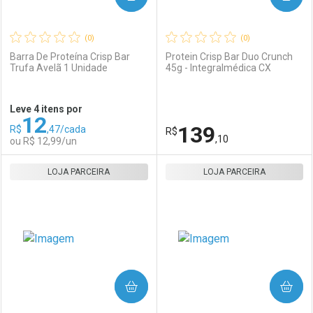
(0)
(0)
Barra De Proteína Crisp Bar
Protein Crisp Bar Duo Crunch
Trufa Avelã 1 Unidade
45g - Integralmédica CX
Ativar Desconto
Ativar Desconto
Leve 4 itens por
12
Comprar sem Desconto
Comprar sem Desconto
139
R$
,47/cada
Comprar sem Desconto
R$
Comprar sem Desconto
Por R$ 15,59/cada
Por R$ 15,59/cada
,10
ou R$ 12,99/un
Por R$ 15,59/cada
Por R$ 15,59/cada
LOJA PARCEIRA
FECHAR
FECHAR
LOJA PARCEIRA
F
F
Laboratório
Por Menos
Laboratório
Por Menos
COMPRAR
COMPRAR