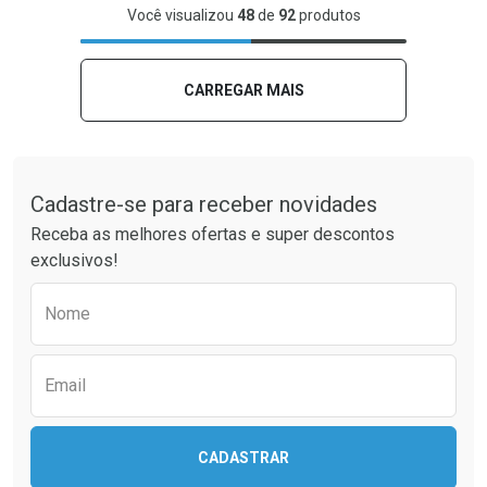
FECHAR
FECHAR
FEC
FEC
Você visualizou
48
de
92
produtos
Laboratório
Por Menos
Laboratório
Por Menos
CARREGAR MAIS
Tudo sobre a Drogaria São Paulo
Cadastre-se para receber novidades
Receba as melhores ofertas e super descontos
exclusivos!
Preencha o formulário abaixo para receber 
Nome
Ver Desconto Convênio
Ver Desconto Convênio
Email
CADASTRAR