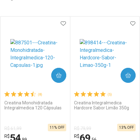
Prateleira
ADICIONAR AOS FAVORITOS
ADI
COMPRAR
COMPRAR
(8)
(5)
Creatina Monohidratada
Creatina Integralmedica
Integralmedica 120 Cápsulas
Hardcore Sabor Limão 350g
11% OFF
13% OFF
R$ 61,99
R$ 79,99
54
69
R$
R$
,99
,56