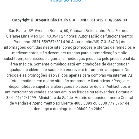
Copyright
Copyright © Drogaria São Paulo S.A. | CNPJ: 61.412.110/0565-33
São Paulo - SP: Avenida Renata, 60, Chácara Belenzinho - Vila Formosa
Gislaine Lima Meo CRF 40.354 | 24 horas| Autorização de funcionamento:
Processo: 2531.559767/2014-90 Autorização/MS: 7.31847.3 | As
informações contidas neste site, como promoções e ofertas de remédios e
medicamentos, não devem ser usadas para automedicação e não
substituem, em hipótese alguma, a medicação prescrita pelo profissional da
área médica. Somente o médico está em condições de diagnosticar
qualquer problema de saúde e prescrever o tratamento adequado. Os
preços e as promoções são válidos apenas para compras via internet. As
fotos contidas em nosso site são meramente ilustrativas. *Preços e
disponibilidade sujeitos a alterações no decorrer do dia. Antibióticos e
antimicrobianos vendas apenas em lojas físicas ou televendas. Portaria nº
344 - 01/02/1999 - Ministério da Saúde. Horário de funcionamento Central
de Vendas e Atendimento ao Cliente 4003 3393 ou 0800 779 8767 de
domingo a domingo das 08h00 às 20h00.
LGPD Aceite os Cookies