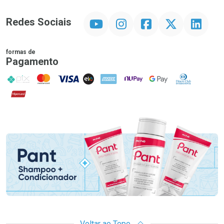
YouTube
Instagram
Facebook
Twitter
Linkedin
Redes Sociais
formas de
Pagamento
PIX
MasterCard
VISA
ELO
AMEX
NuPay
Google Pay
Diners Club
Hipercard
Promoção em Destaque
Voltar ao Topo