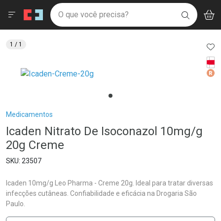
Drogaria São Paulo
Menu
Aces
Ir direto para a home
O que você precisa?
V
i
BUSCAR
Navegue pela página
Ir direto para o conteúdo
Faça a sua busca
Ir direto para a busca
Ir direto para a conta
AD
1
/ 1
Ir direto para a ajuda
Tarj
Ir direto para a notificações
Med
Ir direto para o carrinho
Ir direto para o menu
Breadcrumb
Medicamentos
Icaden Nitrato De Isoconazol 10mg/g
20g Creme
23507
Icaden 10mg/g Leo Pharma - Creme 20g. Ideal para tratar diversas
infecções cutâneas. Confiabilidade e eficácia na Drogaria São
Paulo.