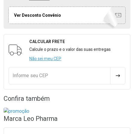
Ver Desconto Convênio
CALCULAR FRETE
Formulário para Calcular o Frete
Calcule o prazo e o valor das suas entregas
Não sei meu CEP
Informe seu CEP
CALCULA
Confira também
Marca
Leo Pharma