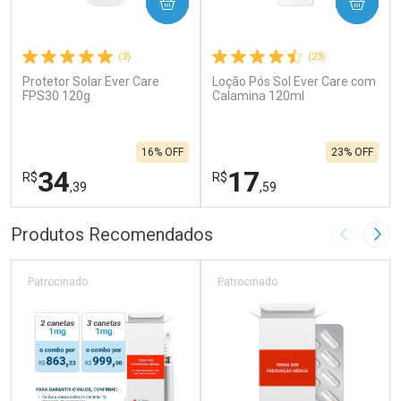
COMPRAR
COMPRAR
(3)
(23)
Protetor Solar Ever Care
Loção Pós Sol Ever Care com
FPS30 120g
Calamina 120ml
16% OFF
23% OFF
34
17
R$
R$
,39
,59
FECHAR
F
FECHAR
F
Produtos Recomendados
Imagem A
Pró
Laboratório
Laboratório
Por Menos
Por Menos
Patrocinado
Patrocinado