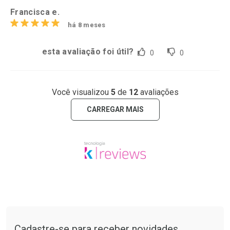
Francisca e.
há 8 meses
esta avaliação foi útil?
0
0
Você visualizou
5
de
12
avaliações
CARREGAR MAIS
Tudo sobre a Drogaria São Paulo
Cadastre-se para receber novidades