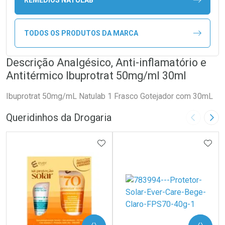
TODOS OS PRODUTOS DA MARCA
Descrição Analgésico, Anti-inflamatório e
Antitérmico Ibuprotrat 50mg/ml 30ml
Ibuprotrat 50mg/mL Natulab 1 Frasco Gotejador com 30mL
Queridinhos da Drogaria
Imagem A
Pró
ADICIONAR AOS FAVORITOS
ADIC