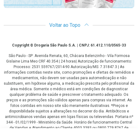
Voltar ao Topo
Copyright
Copyright © Drogaria São Paulo S.A. | CNPJ: 61.412.110/0565-33
São Paulo - SP: Avenida Renata, 60, Chácara Belenzinho - Vila Formosa
Gislaine Lima Meo CRF 40.354 | 24 horas| Autorização de funcionamento:
Processo: 2531.559767/2014-90 Autorização/MS: 7.31847.3 | As
informações contidas neste site, como promoções e ofertas de remédios e
medicamentos, não devem ser usadas para automedicação e não
substituem, em hipótese alguma, a medicação prescrita pelo profissional da
área médica. Somente o médico está em condições de diagnosticar
qualquer problema de saúde e prescrever o tratamento adequado. Os
preços e as promoções são válidos apenas para compras via internet. As
fotos contidas em nosso site são meramente ilustrativas. *Preços e
disponibilidade sujeitos a alterações no decorrer do dia. Antibióticos e
antimicrobianos vendas apenas em lojas físicas ou televendas. Portaria nº
344 - 01/02/1999 - Ministério da Saúde. Horário de funcionamento Central
de Vendas e Atendimento ao Cliente 4003 3393 ou 0800 779 8767 de
domingo a domingo das 08h00 às 20h00.