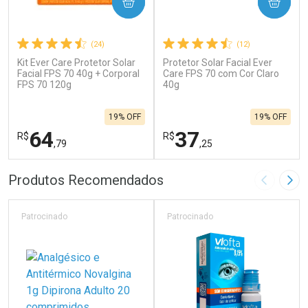
COMPRAR
COMPRAR
(24)
(12)
Kit Ever Care Protetor Solar
Protetor Solar Facial Ever
Facial FPS 70 40g + Corporal
Care FPS 70 com Cor Claro
FPS 70 120g
40g
19% OFF
19% OFF
64
37
R$
R$
,79
,25
FECHAR
F
FECHAR
F
Produtos Recomendados
Imagem A
Pró
Laboratório
Laboratório
Por Menos
Por Menos
Patrocinado
Patrocinado