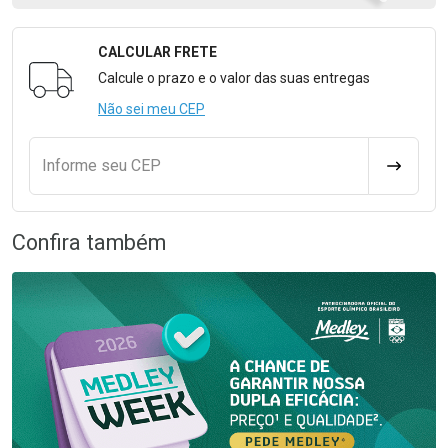
CALCULAR FRETE
Formulário para Calcular o Frete
Calcule o prazo e o valor das suas entregas
Não sei meu CEP
Informe seu CEP
CALCULA
Confira também