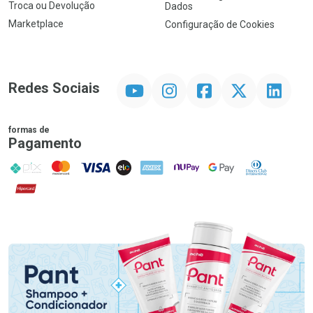
Troca ou Devolução
Dados
Marketplace
Configuração de Cookies
YouTube
Instagram
Facebook
Twitter
Linkedin
Redes Sociais
formas de
Pagamento
PIX
MasterCard
VISA
ELO
AMEX
NuPay
Google Pay
Diners Club
Hipercard
Promoção em Destaque