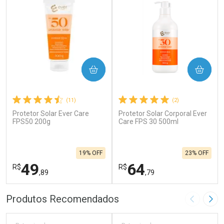
COMPRAR
COMPRAR
(11)
(2)
Protetor Solar Ever Care
Protetor Solar Corporal Ever
FPS50 200g
Care FPS 30 500ml
19% OFF
23% OFF
49
64
R$
R$
,89
,79
FECHAR
F
FECHAR
F
Produtos Recomendados
Imagem A
Pró