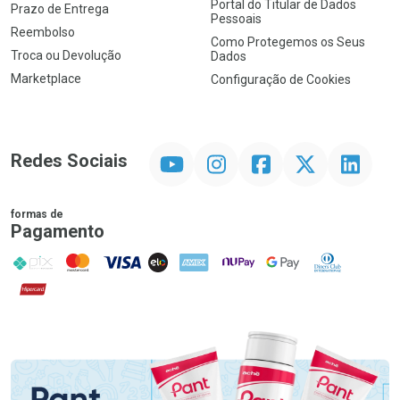
Portal do Titular de Dados
Prazo de Entrega
Pessoais
Reembolso
Como Protegemos os Seus
Troca ou Devolução
Dados
Marketplace
Configuração de Cookies
YouTube
Instagram
Facebook
Twitter
Linkedin
Redes Sociais
formas de
Pagamento
PIX
MasterCard
VISA
ELO
AMEX
NuPay
Google Pay
Diners Club
Hipercard
Promoção em Destaque