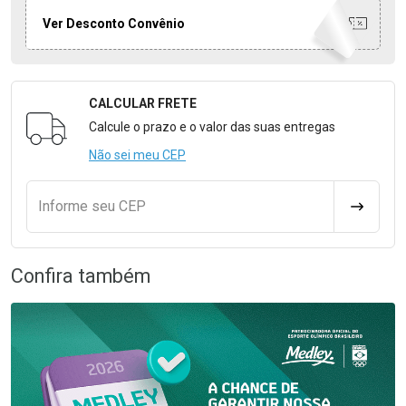
Ver Desconto Convênio
CALCULAR FRETE
Formulário para Calcular o Frete
Calcule o prazo e o valor das suas entregas
Não sei meu CEP
Informe seu CEP
CALCULA
Confira também