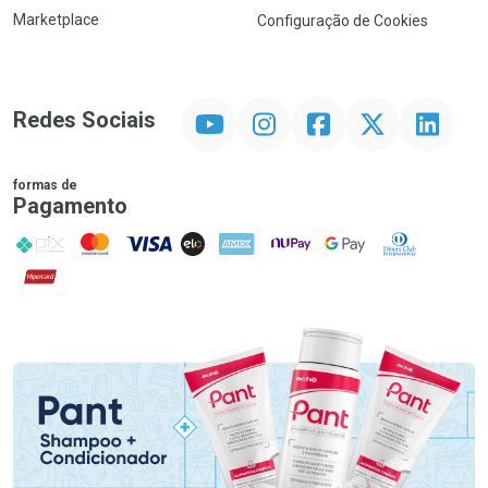
Marketplace
Configuração de Cookies
YouTube
Instagram
Facebook
Twitter
Linkedin
Redes Sociais
formas de
Pagamento
PIX
MasterCard
VISA
ELO
AMEX
NuPay
Google Pay
Diners Club
Hipercard
Promoção em Destaque