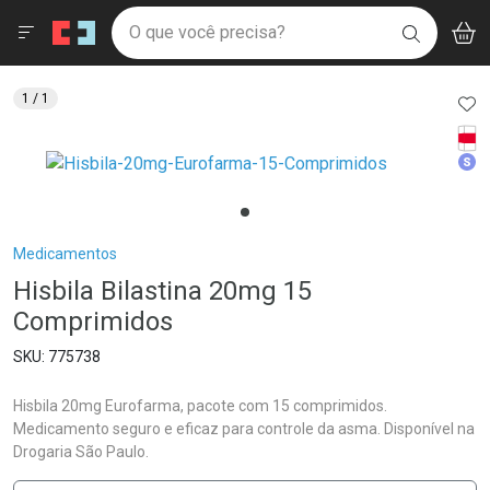
Drogaria São Paulo
Menu
Aces
Ir direto para a home
O que você precisa?
V
i
BUSCAR
Navegue pela página
Ir direto para o conteúdo
Faça a sua busca
Ir direto para a busca
Ir direto para a conta
AD
1
/ 1
Ir direto para a ajuda
Tarj
Ir direto para a notificações
Med
Ir direto para o carrinho
Ir direto para o menu
Breadcrumb
Medicamentos
Hisbila Bilastina 20mg 15
Comprimidos
775738
Hisbila 20mg Eurofarma, pacote com 15 comprimidos.
Medicamento seguro e eficaz para controle da asma. Disponível na
Drogaria São Paulo.