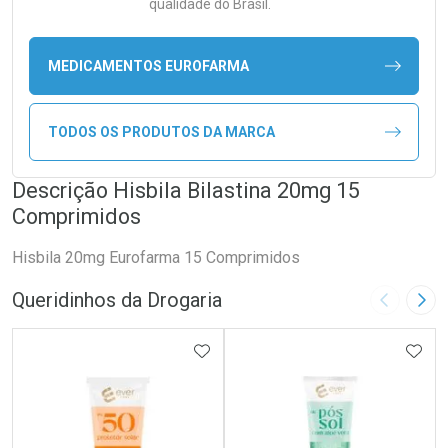
qualidade do Brasil.
MEDICAMENTOS EUROFARMA
TODOS OS PRODUTOS DA MARCA
Descrição Hisbila Bilastina 20mg 15
Comprimidos
Hisbila 20mg Eurofarma 15 Comprimidos
Queridinhos da Drogaria
Imagem A
Pró
ADICIONAR AOS FAVORITOS
ADIC