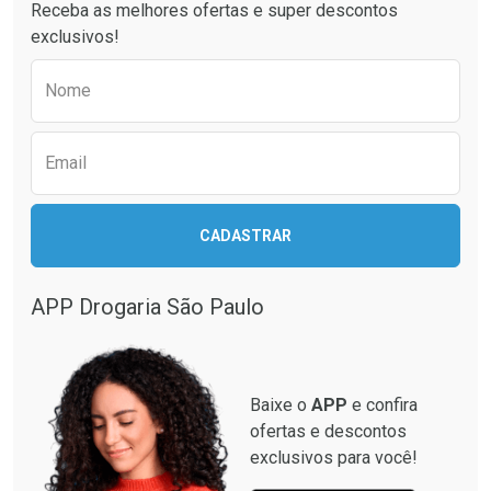
Receba as melhores ofertas e super descontos
exclusivos!
Preencha o formulário abaixo para receber 
Nome
Email
Ativar Desconto
CADASTRAR
Ativar Desconto
Comprar sem Desconto
Comprar sem Desconto
Por R$ 664,02/cada
Por R$ 130,95/cada
APP Drogaria São Paulo
Comprar sem Desconto
Comprar sem Desconto
Por R$ 664,02/cada
Por R$ 130,95/cada
Baixe o
APP
e confira
ofertas e descontos
exclusivos para você!