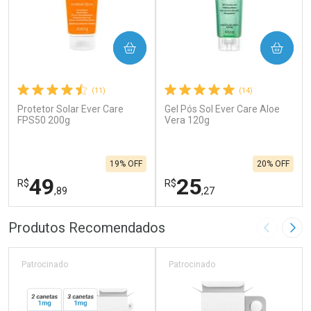
COMPRAR
COMPRAR
(11)
(14)
Protetor Solar Ever Care
Gel Pós Sol Ever Care Aloe
FPS50 200g
Vera 120g
19% OFF
20% OFF
49
25
R$
R$
,89
,27
FECHAR
F
FECHAR
F
Produtos Recomendados
Imagem A
Pró
Laboratório
Laboratório
Por Menos
Por Menos
Patrocinado
Patrocinado