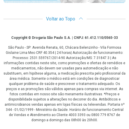
Voltar ao Topo
Copyright
Copyright © Drogaria São Paulo S.A. | CNPJ: 61.412.110/0565-33
São Paulo - SP: Avenida Renata, 60, Chácara Belenzinho - Vila Formosa
Gislaine Lima Meo CRF 40.354 | 24 horas| Autorização de funcionamento:
Processo: 2531.559767/2014-90 Autorização/MS: 7.31847.3 | As
informações contidas neste site, como promoções e ofertas de remédios e
medicamentos, não devem ser usadas para automedicação e não
substituem, em hipótese alguma, a medicação prescrita pelo profissional da
área médica. Somente o médico está em condições de diagnosticar
qualquer problema de saúde e prescrever o tratamento adequado. Os
preços e as promoções são válidos apenas para compras via internet. As
fotos contidas em nosso site são meramente ilustrativas. *Preços e
disponibilidade sujeitos a alterações no decorrer do dia. Antibióticos e
antimicrobianos vendas apenas em lojas físicas ou televendas. Portaria nº
344 - 01/02/1999 - Ministério da Saúde. Horário de funcionamento Central
de Vendas e Atendimento ao Cliente 4003 3393 ou 0800 779 8767 de
domingo a domingo das 08h00 às 20h00.