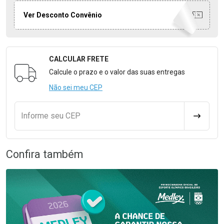
Ver Desconto Convênio
CALCULAR FRETE
Formulário para Calcular o Frete
Calcule o prazo e o valor das suas entregas
Não sei meu CEP
Informe seu CEP
CALCULA
Confira também