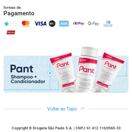
formas de
Pagamento
PIX
MasterCard
VISA
ELO
AMEX
NuPay
Google Pay
Diners Club
Hipercard
Promoção em Destaque
Voltar ao Topo
Copyright
Copyright © Drogaria São Paulo S.A. | CNPJ: 61.412.110/0565-33