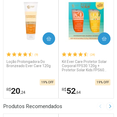
COMPRAR
COMPRAR
(9)
(24)
Loção Prolongadora Do
Kit Ever Care Protetor Solar
Bronzeado Ever Care 120g
Corporal FPS30 120g +
Protetor Solar Kids FPS60
120g
19% OFF
19% OFF
20
52
R$
R$
,24
,64
FECHAR
F
FECHAR
F
Produtos Recomendados
Imagem A
Pró