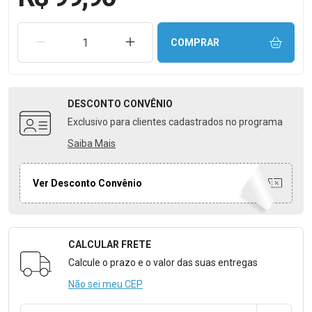
REMOVER UMA UNIDADE
AUMENTAR UMA UNIDADE
COMPRAR
DESCONTO
CONVÊNIO
Exclusivo para clientes cadastrados no programa
Saiba Mais
Ver Desconto Convênio
CALCULAR FRETE
Formulário para Calcular o Frete
Calcule o prazo e o valor das suas entregas
Não sei meu CEP