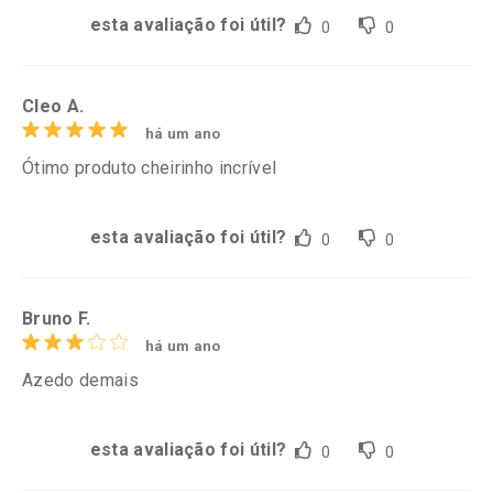
esta avaliação foi útil?
0
0
Cleo A.
há um ano
Ótimo produto cheirinho incrível
esta avaliação foi útil?
0
0
Bruno F.
há um ano
Azedo demais
esta avaliação foi útil?
0
0