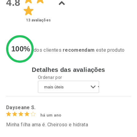
4.8
13
avaliações
100%
dos clientes
recomendam
este produto
Detalhes das avaliações
Ativar Desconto
Ativar Desconto
Ordenar por
Comprar sem Desconto
Comprar sem Desconto
Por R$ 52,19/cada
Por R$ 14,99/cada
Comprar sem Desconto
Comprar sem Desconto
Por R$ 52,19/cada
Por R$ 14,99/cada
Dayseane S.
há um ano
Minha filha ama é. Cheiroso e hidrata