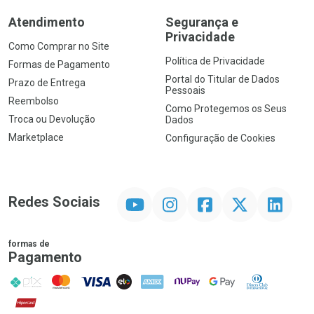
Atendimento
Segurança e
Privacidade
Como Comprar no Site
Política de Privacidade
Formas de Pagamento
Portal do Titular de Dados
Prazo de Entrega
Pessoais
Reembolso
Como Protegemos os Seus
Troca ou Devolução
Dados
Marketplace
Configuração de Cookies
YouTube
Instagram
Facebook
Twitter
Linkedin
Redes Sociais
formas de
Pagamento
PIX
MasterCard
VISA
ELO
AMEX
NuPay
Google Pay
Diners Club
Hipercard