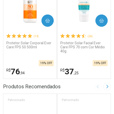
COMPRAR
COMPRAR
(13)
(26)
Protetor Solar Corporal Ever
Protetor Solar Facial Ever
Care FPS 50 500ml
Care FPS 70 com Cor Médio
40g
19% OFF
19% OFF
76
37
R$
R$
,94
,25
FECHAR
F
FECHAR
F
Produtos Recomendados
Imagem A
Pró
Laboratório
Laboratório
Por Menos
Por Menos
Patrocinado
Patrocinado