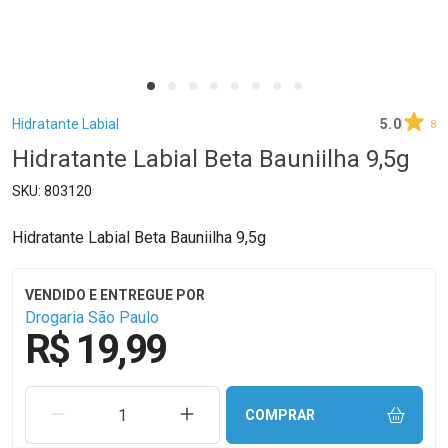
Breadcrumb
Hidratante Labial
5.0
8
Hidratante Labial Beta Bauniilha 9,5g
803120
Hidratante Labial Beta Bauniilha 9,5g
Drogaria São Paulo
R$ 19,99
REMOVER UMA UNIDADE
AUMENTAR UMA UNIDADE
COMPRAR