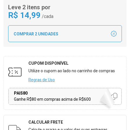
Leve 2 itens por
R$
14
,99
/cada
COMPRAR 2 UNIDADES
CUPOM DISPONÍVEL
Utilize o cupom ao lado no carrinho de compras
Regras de Uso
PAIS80
Ganhe R$80 em compras acima de R$600
CALCULAR FRETE
Formulário para Calcular o Frete
Calcule o prazo e o valor das suas entregas