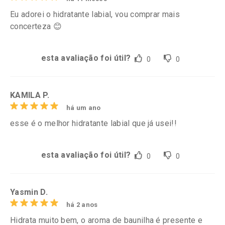
Eu adorei o hidratante labial, vou comprar mais
concerteza 😊
esta avaliação foi útil?
0
0
KAMILA P.
há um ano
esse é o melhor hidratante labial que já usei!!
esta avaliação foi útil?
0
0
Yasmin D.
há 2 anos
Hidrata muito bem, o aroma de baunilha é presente e