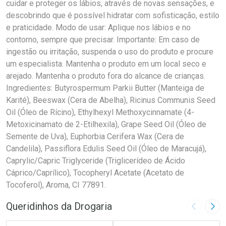
cuidar e proteger os lábios, através de novas sensações, e
descobrindo que é possível hidratar com sofisticação, estilo
e praticidade. Modo de usar: Aplique nos lábios e no
contorno, sempre que precisar. Importante: Em caso de
ingestão ou irritação, suspenda o uso do produto e procure
um especialista. Mantenha o produto em um local seco e
arejado. Mantenha o produto fora do alcance de crianças.
Ingredientes: Butyrospermum Parkii Butter (Manteiga de
Karité), Beeswax (Cera de Abelha), Ricinus Communis Seed
Oil (Óleo de Rícino), Ethylhexyl Methoxycinnamate (4-
Metoxicinamato de 2-Etilhexila), Grape Seed Oil (Óleo de
Semente de Uva), Euphorbia Cerifera Wax (Cera de
Candelila), Passiflora Edulis Seed Oil (Óleo de Maracujá),
Caprylic/Capric Triglyceride (Triglicerídeo de Ácido
Cáprico/Caprílico), Tocopheryl Acetate (Acetato de
Tocoferol), Aroma, CI 77891.
Queridinhos da Drogaria
Imagem A
Pró