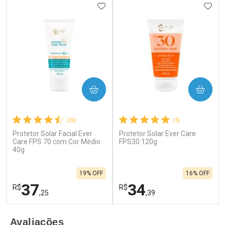
ADICIONAR AOS FAVORITOS
ADIC
COMPRAR
COMPRAR
(26)
(3)
Protetor Solar Facial Ever
Protetor Solar Ever Care
Care FPS 70 com Cor Médio
FPS30 120g
40g
19% OFF
16% OFF
37
34
R$
R$
,25
,39
FECHAR
F
FECHAR
F
Avaliações