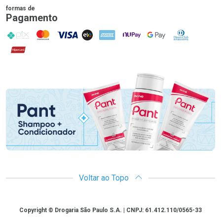
formas de
Pagamento
PIX
MasterCard
VISA
ELO
AMEX
NuPay
Google Pay
Diners Club
Hipercard
Promoção em Destaque
Voltar ao Topo
Copyright
Copyright © Drogaria São Paulo S.A. | CNPJ: 61.412.110/0565-33