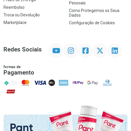
Pessoais
Reembolso
Como Protegemos os Seus
Troca ou Devolução
Dados
Marketplace
Configuração de Cookies
YouTube
Instagram
Facebook
Twitter
Linkedin
Redes Sociais
formas de
Pagamento
PIX
MasterCard
VISA
ELO
AMEX
NuPay
Google Pay
Diners Club
Hipercard
Promoção em Destaque