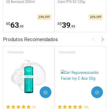
50 Aerossol 200ml
Care FPS 50 120g
24% OFF
20% OFF
63
39
R$
R$
,99
,99
FECHAR
F
FECHAR
F
Produtos Recomendados
Imagem A
Pró
Laboratório
Laboratório
Por Menos
Por Menos
Patrocinado
Patrocinado
COMPRAR
COMPRAR
(5)
(39)