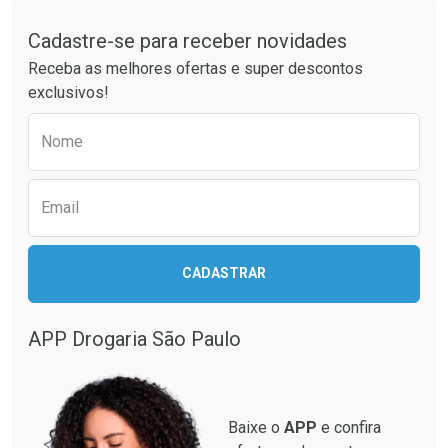
Tudo sobre a Drogaria São Paulo
Cadastre-se para receber novidades
Ativar Desconto
Ativar Desconto
Receba as melhores ofertas e super descontos
Comprar sem Desconto
Comprar sem Desconto
exclusivos!
Por R$ 79,90/cada
Por R$ 201,87/cada
Comprar sem Desconto
Comprar sem Desconto
Preencha o formulário abaixo para receber 
Por R$ 79,90/cada
Por R$ 201,87/cada
Nome
Email
CADASTRAR
APP Drogaria São Paulo
Baixe o
APP
e confira