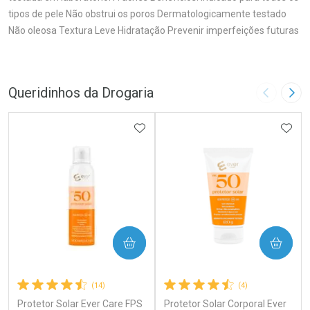
tipos de pele Não obstrui os poros Dermatologicamente testado
Não oleosa Textura Leve Hidratação Prevenir imperfeições futuras
Queridinhos da Drogaria
Imagem A
Pró
ADICIONAR AOS FAVORITOS
ADIC
COMPRAR
COMPRAR
(14)
(4)
Protetor Solar Ever Care FPS
Protetor Solar Corporal Ever