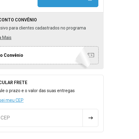
CONTO
CONVÊNIO
usivo para clientes cadastrados no programa
a Mais
o Convênio
CULAR FRETE
o para Calcular o Frete
ule o prazo e o valor das suas entregas
sei meu CEP
u CEP
CALCULAR FRETE