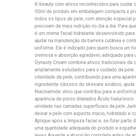
K-beauty com ativos reconhecidos para cuidar d
50ml de produto em embalagem compacta e prát
todos os tipos de pele, com atenção especial 
precisam de mais nutrição no dia a dia. Para 
é um creme facial hidratante desenvolvido para 
ajudar na manutenção da barreira cutânea e cont
uniforme. Ele é indicado para quem busca um hidr
cremosa e absorção agradável, adequado para u
Dynasty Cream combina ativos tradicionais da 
amplamente estudados para o cuidado da pele: Ex
vitalidade da pele, contribuindo para uma aparê
ingrediente clássico do skincare asiático, ajuda
Niacinamida: ativo que contribui para a uniformi
aparência de poros dilatados Ácido hialurônico:
umidade nas camadas superficiais da pele Junt
deixar a pele com aspecto macio, hidratado e 
Aplique após a limpeza facial e, se fizer parte 
uma quantidade adequada do produto e espalh
leves Aguarde a absorção completa antes de ap