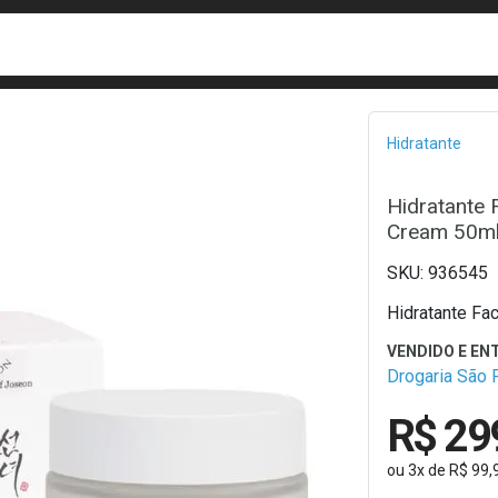
busca
isa?
Bread
Hidratante
Hidratante 
Cream 50m
936545
Hidratante Fa
Drogaria São 
R$ 29
ou
3
x
de
R$ 99,