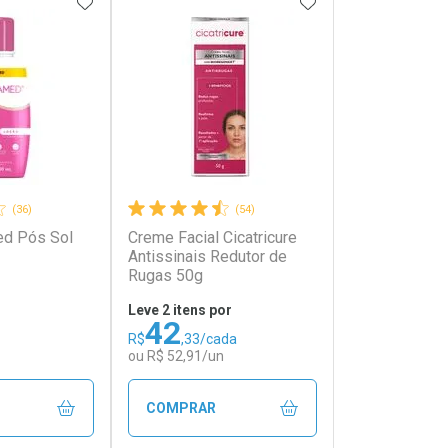
FAVORITOS
ADICIONAR AOS FAVORITOS
ADICIONAR AOS 
(36)
(54)
ed Pós Sol
Creme Facial Cicatricure
Antissinais Redutor de
Rugas 50g
Leve 2 itens por
42
R$
,33/cada
ou R$ 52,91/un
COMPRAR