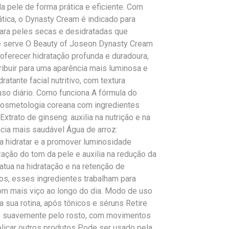
a pele de forma prática e eficiente. Com
ica, o Dynasty Cream é indicado para
para peles secas e desidratadas que
que serve O Beauty of Joseon Dynasty Cream
oferecer hidratação profunda e duradoura,
ribuir para uma aparência mais luminosa e
atante facial nutritivo, com textura
so diário. Como funciona A fórmula do
cosmetologia coreana com ingredientes
trato de ginseng: auxilia na nutrição e na
ncia mais saudável Água de arroz:
 a hidratar e a promover luminosidade
zação do tom da pele e auxilia na redução da
 atua na hidratação e na retenção de
os, esses ingredientes trabalham para
com mais viço ao longo do dia. Modo de uso
da sua rotina, após tônicos e séruns Retire
e suavemente pelo rosto, com movimentos
licar outros produtos Pode ser usado pela