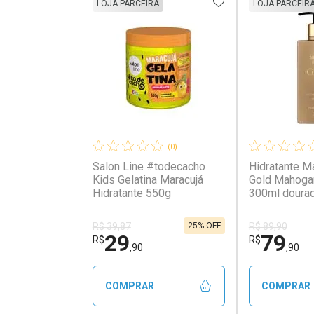
ADICIONAR AOS 
LOJA PARCEIRA
LOJA PARCEIR
(0)
Salon Line #todecacho
Hidratante M
Kids Gelatina Maracujá
Gold Mahoga
Hidratante 550g
300ml doura
25% OFF
R$ 39,87
R$ 89,90
29
79
R$
R$
,90
,90
COMPRAR
COMPRAR