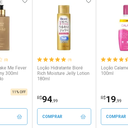
FAVORITOS
ADICIONAR AOS FAVORITOS
ADICIONAR AOS 
A
(0)
(9)
ake Me Fever
Loção Hidratante Bioré
Loção Calam
ny 300ml
Rich Moisture Jelly Lotion
100ml
do
180ml
11% OFF
94
19
R$
R$
,99
,99
COMPRAR
COMPRAR