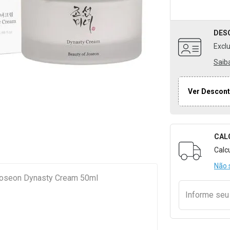
DES
Excl
Saib
Ver Descont
CAL
Formulári
Calc
Não 
 Joseon Dynasty Cream 50ml
Informe se