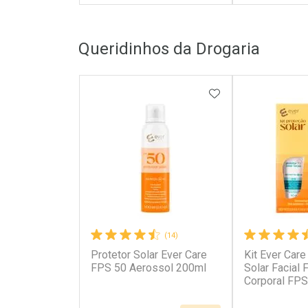
FECHAR
FECHAR
Queridinhos da Drogaria
Laboratório
Laborató
Por Menos
Por Men
ADICIONAR AOS 
(14)
Protetor Solar Ever Care
Kit Ever Care
Ativar Desconto
Ativar Des
FPS 50 Aerossol 200ml
Solar Facial
Corporal FPS
Aerossol
Comprar sem Desconto
Comprar s
Comprar sem Desconto
Comprar s