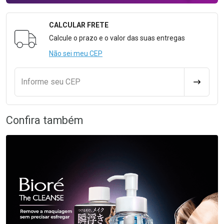
CALCULAR FRETE
Formulário para Calcular o Frete
Calcule o prazo e o valor das suas entregas
Não sei meu CEP
Informe seu CEP
CALCULA
Confira também