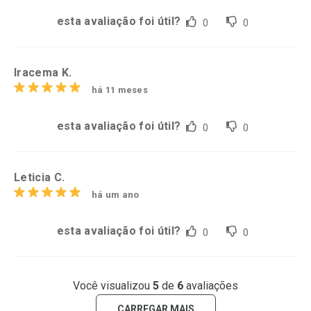
esta avaliação foi útil?
0
0
Iracema K.
há 11 meses
esta avaliação foi útil?
0
0
Leticia C.
há um ano
esta avaliação foi útil?
0
0
Você visualizou
5
de
6
avaliações
CARREGAR MAIS