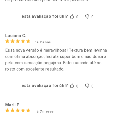
esta avaliação foi útil?
0
0
Luciana C.
há 2 anos
Essa nova versão é maravilhosa! Textura bem levinha
com ótima absorção, hidrata super bem e não deixa a
pele com sensação pegajosa. Estou usando até no
rosto com excelente resultado.
esta avaliação foi útil?
0
0
Marli P.
há 7 meses