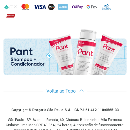
PIX
MasterCard
VISA
ELO
AMEX
NuPay
Google Pay
Diners Club
Hipercard
Promoção em Destaque
Voltar ao Topo
Copyright
Copyright © Drogaria São Paulo S.A. | CNPJ: 61.412.110/0565-33
São Paulo - SP: Avenida Renata, 60, Chácara Belenzinho - Vila Formosa
Gislaine Lima Meo CRF 40.354 | 24 horas| Autorização de funcionamento: