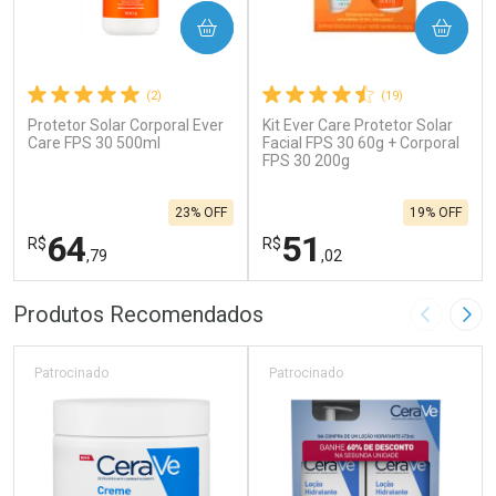
COMPRAR
COMPRAR
(2)
(19)
Protetor Solar Corporal Ever
Kit Ever Care Protetor Solar
Care FPS 30 500ml
Facial FPS 30 60g + Corporal
FPS 30 200g
23% OFF
19% OFF
64
51
R$
R$
,79
,02
FECHAR
F
FECHAR
F
Produtos Recomendados
Imagem A
Pró
Laboratório
Laboratório
Por Menos
Por Menos
Patrocinado
Patrocinado