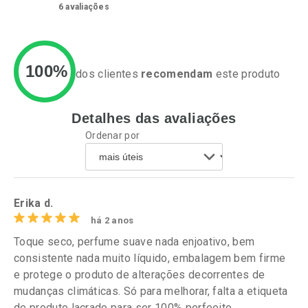
6
avaliações
100%
dos clientes
recomendam
este produto
Ativar Desconto
Ativar Desconto
Detalhes das avaliações
Ordenar por
Comprar sem Desconto
Comprar sem Desconto
Comprar sem Desconto
Comprar sem Desconto
Por R$ 124,59/cada
Por R$ 141,99/cada
Por R$ 124,59/cada
Por R$ 141,99/cada
Erika d.
há 2 anos
Toque seco, perfume suave nada enjoativo, bem
consistente nada muito líquido, embalagem bem firme
e protege o produto de alterações decorrentes de
mudanças climáticas. Só para melhorar, falta a etiqueta
de produto lacrado para ser 100% perfeeito.