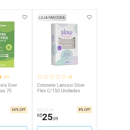
FAVORITOS
ADICIONAR AOS FAVORITOS
ADICIONAR AOS 
LOJA PARCEIRA
(21)
(0)
veis Ever
Cotonete Lanossi Slow
cas 75
Flex C/150 Unidades
60% OFF
8% OFF
R$ 27,19
25
R$
,09