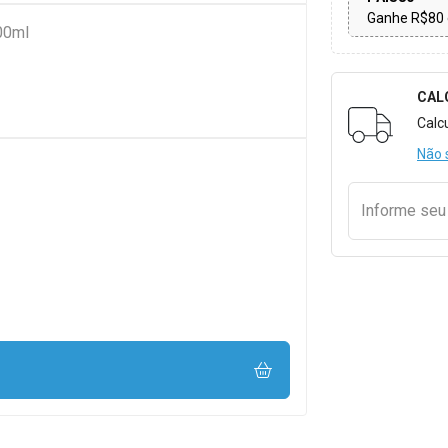
Ganhe R$80 
00ml
CAL
Formulári
Calc
Não 
Informe se