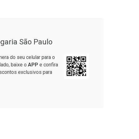
onto
Ativar Desconto
garia São Paulo
em Desconto
Comprar sem Desconto
em Desconto
Comprar sem Desconto
era do seu celular para o
9/cada
Por R$ 60,74/cada
9/cada
Por R$ 60,74/cada
lado, baixe o
APP
e confira
scontos exclusivos para