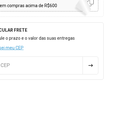
em compras acima de R$600
CULAR FRETE
o para Calcular o Frete
ule o prazo e o valor das suas entregas
sei meu CEP
u CEP
CALCULAR FRETE