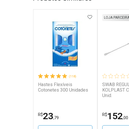
ADICIONAR AOS 
LOJA PARCEIR
(118)
Hastes Flexíveis
SWAB REGU
Cotonetes 300 Unidades
KOLPLAST Caix
Unid.
23
152
R$
R$
,79
,00