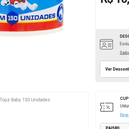
DES
Excl
Saib
Ver Descont
CUP
 Topz Baby 150 Unidades
Util
Regr
PAIS80