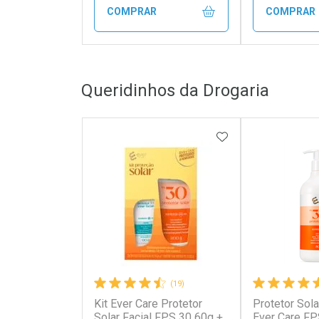
COMPRAR
COMPRAR
FECHAR
FECHAR
Queridinhos da Drogaria
Laboratório
Laborató
Por Menos
Por Men
ADICIONAR AOS 
(19)
Kit Ever Care Protetor
Protetor Sola
Ativar Desconto
Ativar Des
Solar Facial FPS 30 60g +
Ever Care F