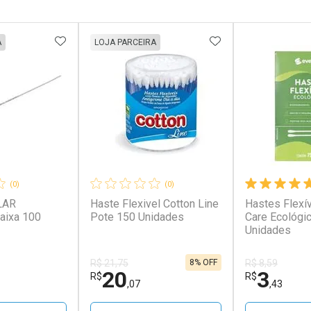
FAVORITOS
ADICIONAR AOS FAVORITOS
ADICIONAR AOS 
A
LOJA PARCEIRA
(0)
(0)
LAR
Haste Flexivel Cotton Line
Hastes Flexí
a 100
Pote 150 Unidades
Care Ecológi
Unidades
8% OFF
R$ 21,75
R$ 8,59
20
3
R$
R$
,07
,43