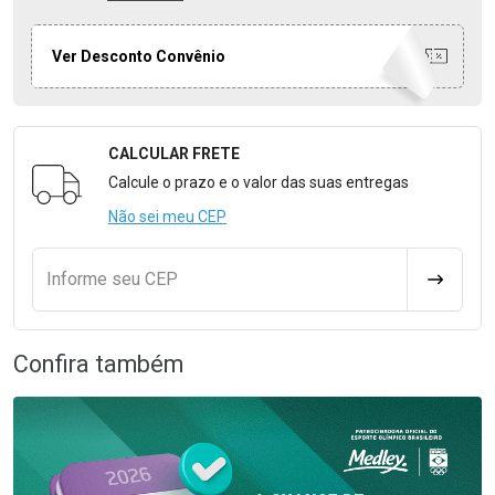
Ver Desconto Convênio
CALCULAR FRETE
Formulário para Calcular o Frete
Calcule o prazo e o valor das suas entregas
Não sei meu CEP
Informe seu CEP
CALCULA
Confira também