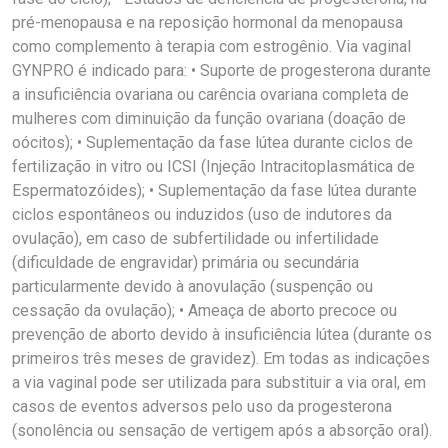
pré-menopausa e na reposição hormonal da menopausa
como complemento à terapia com estrogênio. Via vaginal
GYNPRO é indicado para: • Suporte de progesterona durante
a insuficiência ovariana ou carência ovariana completa de
mulheres com diminuição da função ovariana (doação de
oócitos); • Suplementação da fase lútea durante ciclos de
fertilização in vitro ou ICSI (Injeção Intracitoplasmática de
Espermatozóides); • Suplementação da fase lútea durante
ciclos espontâneos ou induzidos (uso de indutores da
ovulação), em caso de subfertilidade ou infertilidade
(dificuldade de engravidar) primária ou secundária
particularmente devido à anovulação (suspenção ou
cessação da ovulação); • Ameaça de aborto precoce ou
prevenção de aborto devido à insuficiência lútea (durante os
primeiros três meses de gravidez). Em todas as indicações
a via vaginal pode ser utilizada para substituir a via oral, em
casos de eventos adversos pelo uso da progesterona
(sonolência ou sensação de vertigem após a absorção oral).