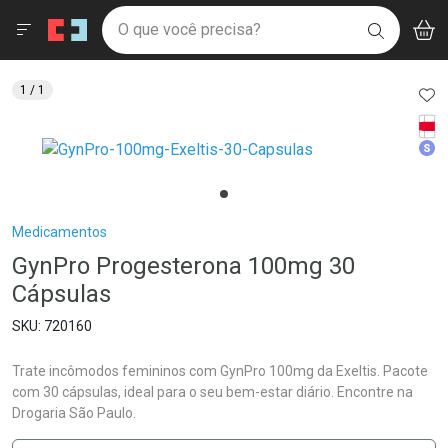
Drogaria São Paulo
Menu
Aces
Ir direto para a home
O que você precisa?
V
i
BUSCAR
Navegue pela página
Ir direto para o conteúdo
Faça a sua busca
Ir direto para a busca
Ir direto para a conta
AD
1
/ 1
Ir direto para a ajuda
Tarj
Ir direto para a notificações
Med
Ir direto para o carrinho
Ir direto para o menu
Breadcrumb
Medicamentos
GynPro Progesterona 100mg 30
Cápsulas
720160
Trate incômodos femininos com GynPro 100mg da Exeltis. Pacote
com 30 cápsulas, ideal para o seu bem-estar diário. Encontre na
Drogaria São Paulo.