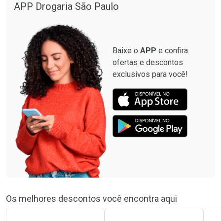
APP Drogaria São Paulo
Comprar sem Desconto
Comprar sem Desconto
Por R$ 664,02/cada
Por R$ 19,98/cada
Baixe o
APP
e confira
ofertas e descontos
exclusivos para você!
Os melhores descontos você encontra aqui