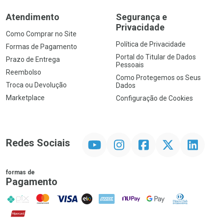
Atendimento
Segurança e
Privacidade
Como Comprar no Site
Política de Privacidade
Formas de Pagamento
Portal do Titular de Dados
Prazo de Entrega
Pessoais
Reembolso
Como Protegemos os Seus
Troca ou Devolução
Dados
Marketplace
Configuração de Cookies
YouTube
Instagram
Facebook
Twitter
Linkedin
Redes Sociais
formas de
Pagamento
PIX
MasterCard
VISA
ELO
AMEX
NuPay
Google Pay
Diners Club
Hipercard