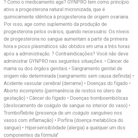
? Como o medicamento age? GYNPRO tem como princípio
ativo a progesterona natural micronizada, que é
quimicamente idêntica à progesterona de origem ovariana.
Por isso, age como suplemento da produção de
progesterona pelos ovários, quando necessário. Os níveis
de progesterona no sangue aumentam a partir da primeira
hora e picos plasmáticos são obtidos em uma a três horas
após a administração. ? Contraindicações? Você não deve
administrar GYNPRO nas seguintes situações: • Câncer de
mama ou dos órgãos genitais • Sangramento genital de
origem não determinada (sangramento sem causa definida) •
Acidente vascular cerebral (derrame) • Doenças do fígado •
Aborto incompleto (permanência de restos no útero da
gestação) • Câncer do fígado • Doenças tromboembólicas
(deslocamento de coágulo de sangue no interior do vaso) •
Tromboflebite (presença de um coágulo sanguíneo nos
vasos com inflamação) • Porfiria (doença metabólica do
sangue) • Hipersensibilidade (alergia) a qualquer um dos
componentes da fórmula"