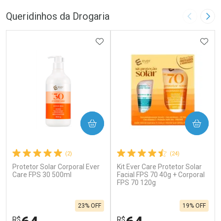
Queridinhos da Drogaria
Imagem A
Pró
ADICIONAR AOS FAVORITOS
ADIC
COMPRAR
COMPRAR
(2)
(24)
Protetor Solar Corporal Ever
Kit Ever Care Protetor Solar
Care FPS 30 500ml
Facial FPS 70 40g + Corporal
FPS 70 120g
23% OFF
19% OFF
R$
R$