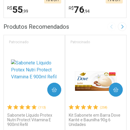
18% OFF
19% OFF
55
76
R$
R$
,99
,94
FECHAR
F
FECHAR
F
Produtos Recomendados
Imagem A
Pró
Laboratório
Laboratório
Por Menos
Por Menos
Patrocinado
Patrocinado
COMPRAR
COMPRAR
(113)
(258)
Sabonete Líquido Protex
Kit Sabonete em Barra Dove
Ativar Desconto
Ativar Desconto
Nutri Protect Vitamina E
Karité e Baunilha 90g 6
900ml Refil
Comprar sem Desconto
Unidades
Comprar sem Desconto
Por R$ 55,99/cada
Por R$ 76,94/cada