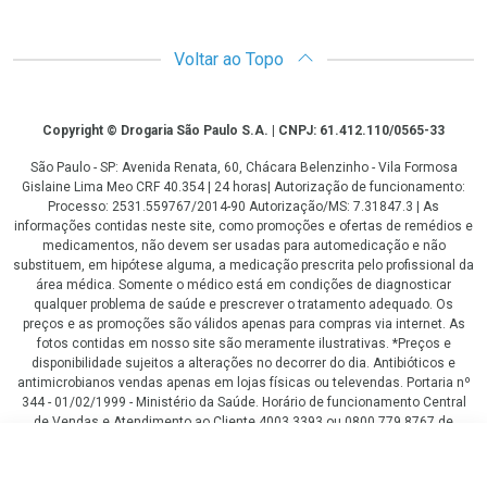
Voltar ao Topo
Copyright
Copyright © Drogaria São Paulo S.A. | CNPJ: 61.412.110/0565-33
São Paulo - SP: Avenida Renata, 60, Chácara Belenzinho - Vila Formosa
Gislaine Lima Meo CRF 40.354 | 24 horas| Autorização de funcionamento:
Processo: 2531.559767/2014-90 Autorização/MS: 7.31847.3 | As
informações contidas neste site, como promoções e ofertas de remédios e
medicamentos, não devem ser usadas para automedicação e não
substituem, em hipótese alguma, a medicação prescrita pelo profissional da
área médica. Somente o médico está em condições de diagnosticar
qualquer problema de saúde e prescrever o tratamento adequado. Os
preços e as promoções são válidos apenas para compras via internet. As
fotos contidas em nosso site são meramente ilustrativas. *Preços e
disponibilidade sujeitos a alterações no decorrer do dia. Antibióticos e
antimicrobianos vendas apenas em lojas físicas ou televendas. Portaria nº
344 - 01/02/1999 - Ministério da Saúde. Horário de funcionamento Central
de Vendas e Atendimento ao Cliente 4003 3393 ou 0800 779 8767 de
domingo a domingo das 08h00 às 20h00.
R$ 24,47
LGPD Aceite os Cookies
COMPRAR