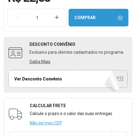
REMOVER UMA UNIDADE
AUMENTAR UMA UNIDADE
COMPRAR
DESCONTO
CONVÊNIO
Exclusivo para clientes cadastrados no programa
Saiba Mais
Ver Desconto Convênio
CALCULAR FRETE
Formulário para Calcular o Frete
Calcule o prazo e o valor das suas entregas
Não sei meu CEP