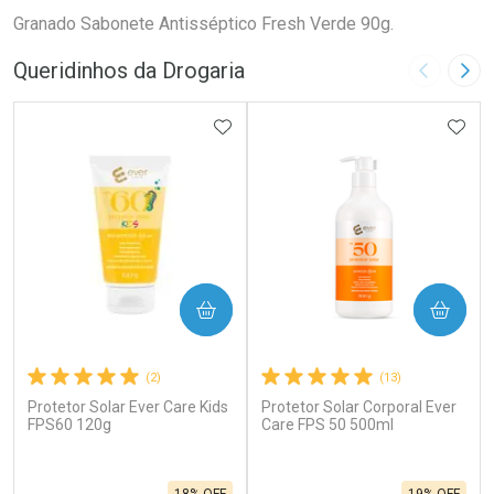
Granado Sabonete Antisséptico Fresh Verde 90g.
Queridinhos da Drogaria
Imagem A
Pró
ADICIONAR AOS FAVORITOS
ADIC
COMPRAR
COMPRAR
(2)
(13)
Protetor Solar Ever Care Kids
Protetor Solar Corporal Ever
FPS60 120g
Care FPS 50 500ml