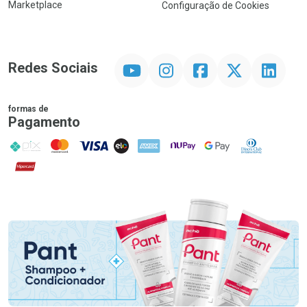
Marketplace
Configuração de Cookies
YouTube
Instagram
Facebook
Twitter
Linkedin
Redes Sociais
formas de
Pagamento
PIX
MasterCard
VISA
ELO
AMEX
NuPay
Google Pay
Diners Club
Hipercard
Promoção em Destaque