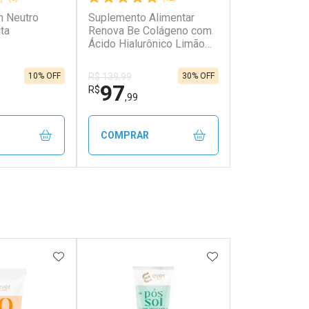
n Neutro
Suplemento Alimentar
ta
Renova Be Colágeno com
Ácido Hialurônico Limão
216g
10% OFF
30% OFF
R$ 139,99
97
R$
,99
COMPRAR
FECHAR
FECHAR
FECHAR
FECHAR
rio
Laboratório
os
Por Menos
FAVORITOS
ADICIONAR AOS FAVORITOS
ADICIONAR AOS 