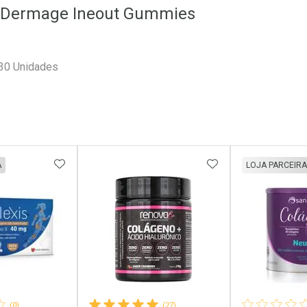
o Dermage Ineout Gummies
30 Unidades
FAVORITOS
ADICIONAR AOS FAVORITOS
ADICIONAR AOS 
A
LOJA PARCEIRA
(0)
(27)