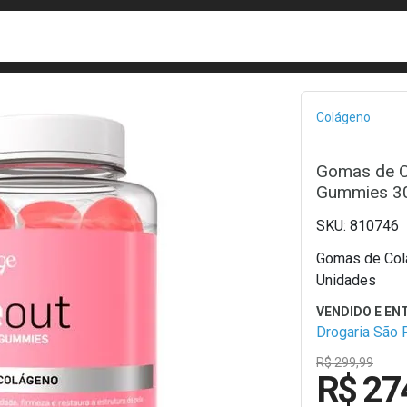
busca
isa?
Bread
Colágeno
Gomas de C
Gummies 30
810746
Gomas de Col
Unidades
Drogaria São 
R$ 299,99
R$ 27