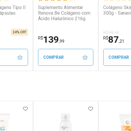
ágeno Tipo II
Suplemento Alimentar
Colágeno Ski
ápsulas
Renova Be Colágeno com
300g - Sanavi
Ácido Hialurônico 216g
24% OFF
R$ 96,90
139
87
R$
R$
,99
,21
COMPRAR
COMPRAR
FECHAR
FECHAR
FECHAR
FECHAR
rio
Laboratório
Laborató
os
Por Menos
Por Men
FAVORITOS
ADICIONAR AOS FAVORITOS
ADICIONAR AOS 