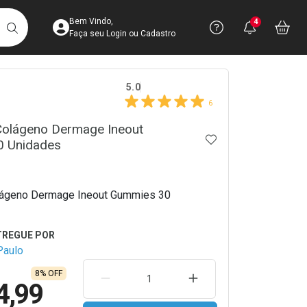
Acesse sua Conta
Precisa de 
Notific
Aces
Bem Vindo,
4
Você po
notifica
Vo
it
BUSCAR
Ver Recursos 
Faça seu Login ou Cadastro
crumb
5.0
Atendimento ao 
6
Central de Ajud
olágeno Dermage Ineout
ADICIONAR AOS 
 Unidades
Televendas
4003-3393
ágeno Dermage Ineout Gummies 30
Paulo
8% OFF
REMOVER UMA UNIDADE
AUMENTAR UMA UNIDA
4,99