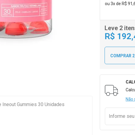
ou
3
x
de
R$ 91,
Leve 2 iten
R$
192
COMPRAR 2
CAL
Formulári
Calc
Não 
 Ineout Gummies 30 Unidades
Informe se