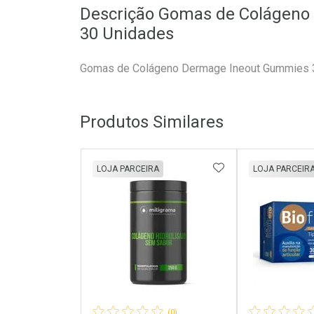
Descrição Gomas de Colágen
30 Unidades
Gomas de Colágeno Dermage Ineout Gummies 
Produtos Similares
ADICIONAR AOS 
LOJA PARCEIRA
LOJA PARCEIR
(0)