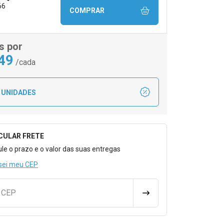
66
COMPRAR
s por
,49
/cada
 UNIDADES
CULAR FRETE
o para Calcular o Frete
ule o prazo e o valor das suas entregas
sei meu CEP
u CEP
CALCULAR FRETE