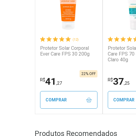
(12)
Protetor Solar Corporal
Protetor Sola
Ativar Desconto
Ativar Des
Ever Care FPS 30 200g
Care FPS 70
Claro 40g
Comprar sem Desconto
Comprar s
Comprar sem Desconto
Comprar s
Por R$ 139,00/cada
Por R$ 37,9
Por R$ 139,00/cada
Por R$ 37,9
22% OFF
41
37
R$
R$
,27
,25
COMPRAR
COMPRAR
FECHAR
FECHAR
Produtos Recomendados