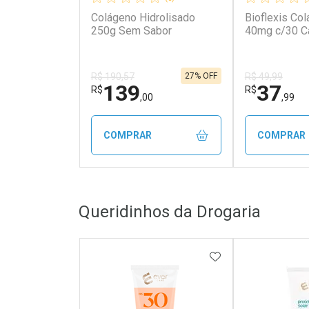
Colágeno Hidrolisado
Bioflexis Col
250g Sem Sabor
40mg c/30 C
27% OFF
R$ 190,57
R$ 49,99
139
37
R$
R$
,00
,99
COMPRAR
COMPRAR
FECHAR
FECHAR
Queridinhos da Drogaria
Laboratório
Laborató
Por Menos
Por Men
ADICIONAR AOS 