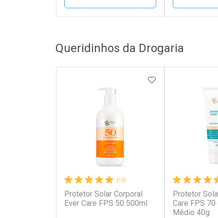
FECHAR
FECHAR
Queridinhos da Drogaria
Laboratório
Laborató
Por Menos
Por Men
ADICIONAR AOS 
(13)
Protetor Solar Corporal
Protetor Sola
Ativar Desconto
Ativar Des
Ever Care FPS 50 500ml
Care FPS 70
Médio 40g