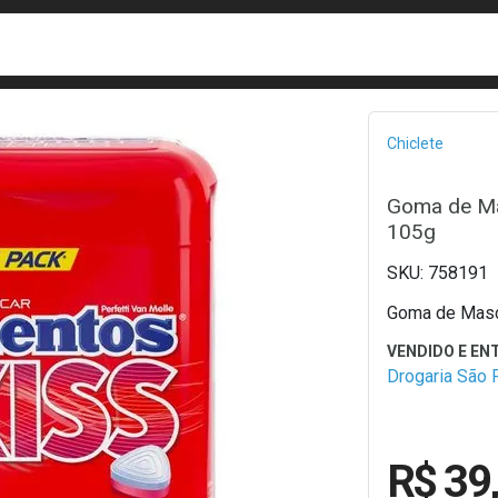
busca
isa?
Bread
Chiclete
Goma de Ma
105g
758191
Goma de Masc
Drogaria São 
R$ 39