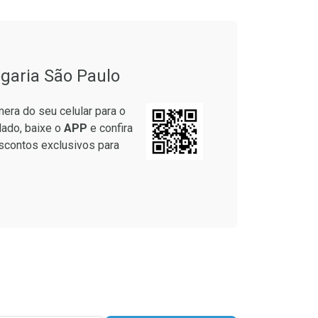
onto
Ativar Desconto
garia São Paulo
em Desconto
Comprar sem Desconto
em Desconto
Comprar sem Desconto
era do seu celular para o
7/cada
Por R$ 17,59/cada
7/cada
Por R$ 17,59/cada
lado, baixe o
APP
e confira
scontos exclusivos para