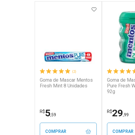
ADICIONAR AOS 
(2)
Goma de Mascar Mentos
Goma de Mas
Fresh Mint 8 Unidades
Pure Fresh W
92g
5
29
R$
R$
,59
,99
COMPRAR
COMPRAR