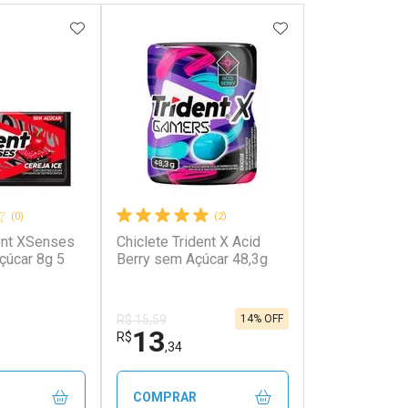
FAVORITOS
ADICIONAR AOS FAVORITOS
ADICIONAR AOS 
(0)
(2)
dent XSenses
Chiclete Trident X Acid
çúcar 8g 5
Berry sem Açúcar 48,3g
14% OFF
R$ 15,59
13
R$
,34
COMPRAR