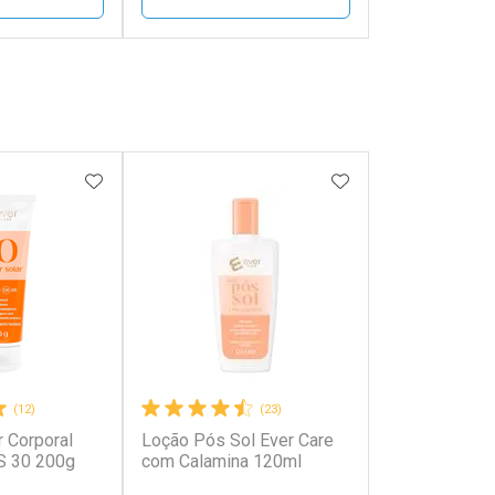
FECHAR
FECHAR
FECHAR
FECHAR
rio
Laboratório
os
Por Menos
FAVORITOS
ADICIONAR AOS FAVORITOS
ADICIONAR AOS 
(12)
(23)
r Corporal
Loção Pós Sol Ever Care
onto
Ativar Desconto
S 30 200g
com Calamina 120ml