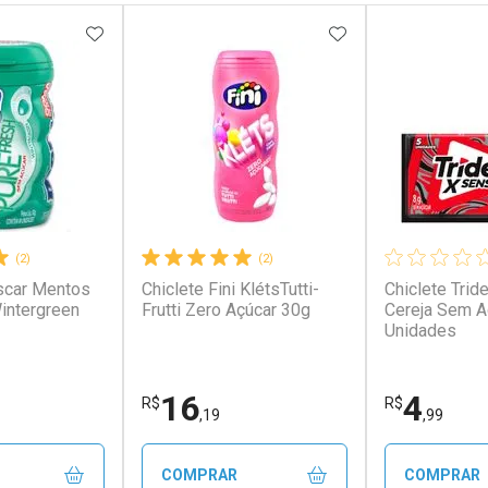
FAVORITOS
ADICIONAR AOS FAVORITOS
ADICIONAR AOS 
(2)
(2)
car Mentos
Chiclete Fini KlétsTutti-
Chiclete Tri
intergreen
Frutti Zero Açúcar 30g
Cereja Sem A
Unidades
16
4
R$
R$
,19
,99
COMPRAR
COMPRAR