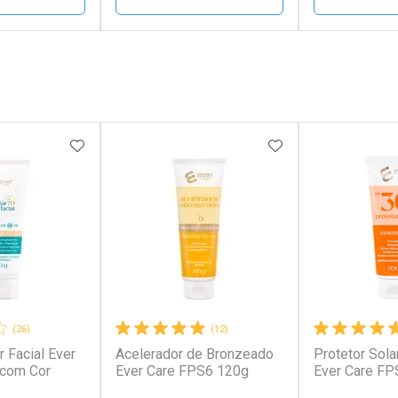
FECHAR
FECHAR
FECHAR
FECHAR
rio
Laboratório
Laborató
os
Por Menos
Por Men
FAVORITOS
ADICIONAR AOS FAVORITOS
ADICIONAR AOS 
(26)
(12)
r Facial Ever
Acelerador de Bronzeado
Protetor Sola
conto
Ativar Desconto
Ativar Desc
 com Cor
Ever Care FPS6 120g
Ever Care FP