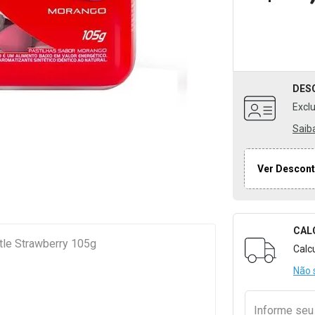
DES
Excl
Saib
Ver Descont
CAL
Formulári
le Strawberry 105g
Calc
Não 
Informe se