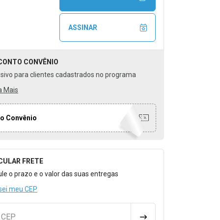
ASSINAR
CONTO
CONVÊNIO
usivo para clientes cadastrados no programa
a Mais
o Convênio
CULAR FRETE
o para Calcular o Frete
ule o prazo e o valor das suas entregas
sei meu CEP
u CEP
CALCULAR FRETE