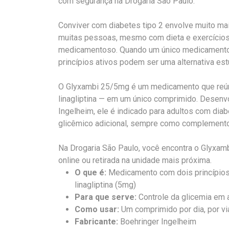
com segurança na Drogaria São Paulo.
Conviver com diabetes tipo 2 envolve muito mai
muitas pessoas, mesmo com dieta e exercícios,
medicamentoso. Quando um único medicamento 
princípios ativos podem ser uma alternativa es
O Glyxambi 25/5mg é um medicamento que reúne
linagliptina — em um único comprimido. Desenvo
Ingelheim, ele é indicado para adultos com dia
glicêmico adicional, sempre como complemento a
Na Drogaria São Paulo, você encontra o Glyxam
online ou retirada na unidade mais próxima.
O que é:
Medicamento com dois princípios 
linagliptina (5mg)
Para que serve:
Controle da glicemia em 
Como usar:
Um comprimido por dia, por vi
Fabricante:
Boehringer Ingelheim