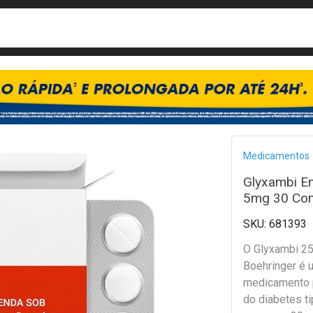
busca
isa?
Bread
Medicamentos
Glyxambi Em
5mg 30 Com
681393
O Glyxambi 2
Boehringer é 
medicamento p
do diabetes ti