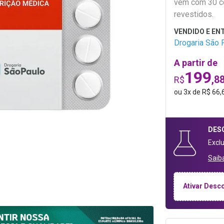
vem com 30 c
revestidos.
Drogaria São 
A partir de
199
,8
R$
ou
3
x
de
R$ 66,
DES
Excl
Saib
Ativar Desc