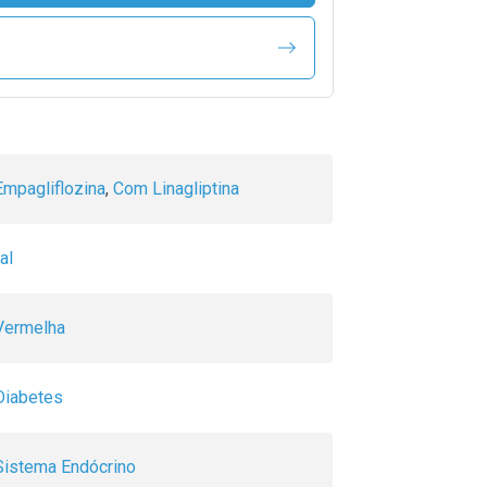
mpagliflozina
,
Com Linagliptina
al
 Vermelha
Diabetes
Sistema Endócrino