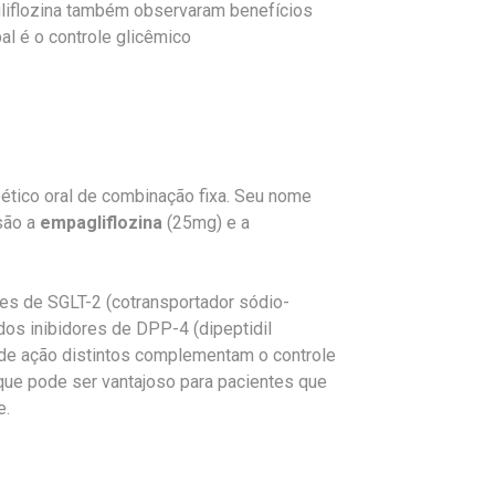
liflozina também observaram benefícios
al é o controle glicêmico
tico oral de combinação fixa. Seu nome
 são a
empagliflozina
(25mg) e a
res de SGLT-2 (cotransportador sódio-
e dos inibidores de DPP-4 (dipeptidil
de ação distintos complementam o controle
que pode ser vantajoso para pacientes que
e.