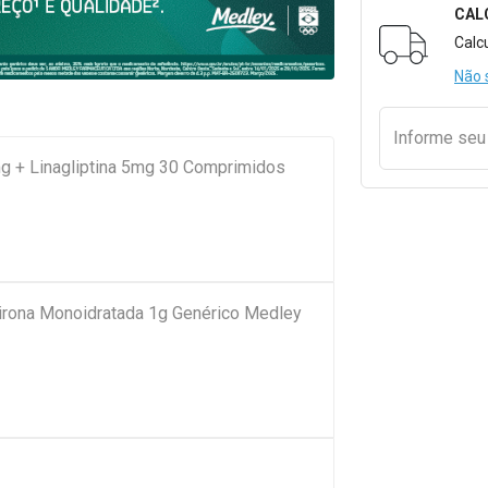
CAL
Formulári
Calc
Não 
Informe se
g + Linagliptina 5mg 30 Comprimidos
pirona Monoidratada 1g Genérico Medley