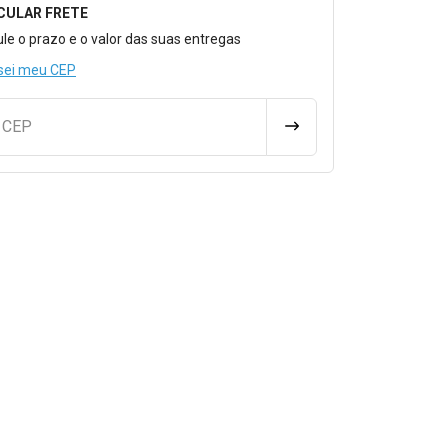
CULAR FRETE
o para Calcular o Frete
ule o prazo e o valor das suas entregas
sei meu CEP
u CEP
CALCULAR FRETE