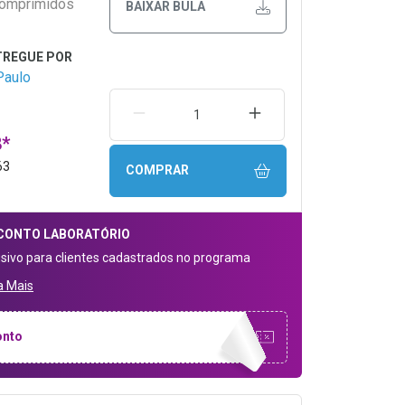
omprimidos
BAIXAR BULA
Paulo
REMOVER UMA UNIDADE
AUMENTAR UMA UNIDA
8*
63
COMPRAR
CONTO
LABORATÓRIO
usivo para clientes cadastrados no programa
a Mais
onto