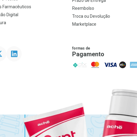
Prazo de Entrega
s Farmacêuticos
Reembolso
ão Digital
Troca ou Devolução
ura
Marketplace
formas de
ter
Linkedin
Pagamento
PIX
MasterCard
VISA
ELO
AME