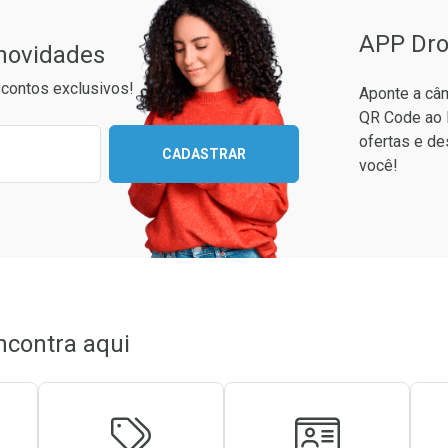
APP Dro
 novidades
contos exclusivos!
Aponte a câm
QR Code ao 
ixo para receber as melhores ofertas:
ofertas e de
CADASTRAR
você!
Ativar Desconto
Comprar sem Desconto
Comprar sem Desconto
Por R$ 77,32/cada
Por R$ 77,32/cada
ncontra aqui