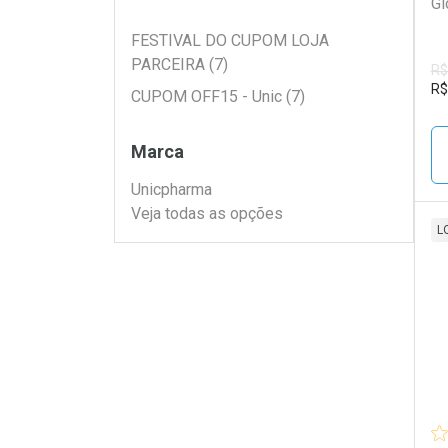
Gl
Filtros
FESTIVAL DO CUPOM LOJA
PARCEIRA (7)
R$
R$
CUPOM OFF15 - Unic (7)
Marca
Unicpharma
Veja todas as opções
L
L
P