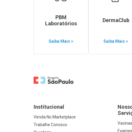
PBM
DermaClub
Laboratórios
Saiba Mais >
Saiba Mais >
Ir para a Home
Institucional
Noss
Servi
Venda No Marketplace
Vacina
Trabalhe Conosco
Exames