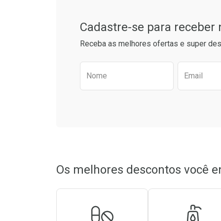
Cadastre-se para receber
Receba as melhores ofertas e super des
Preencha o formulário aba
Nome
Email
Os melhores descontos você e