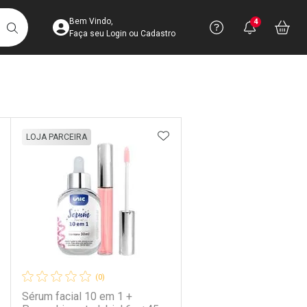
Acesse sua Conta
Precisa de 
Notific
Aces
Bem Vindo,
4
Você po
notifica
Vo
it
BUSCAR
Ver Recursos 
Faça seu Login ou Cadastro
Atendimento ao 
Linkage
Central de Ajud
DICIONAR AOS FAVORITOS
ADICIONAR AOS FAVORIT
LOJA PARCEIRA
Televendas
4003-3393
(0)
Sérum facial 10 em 1 +