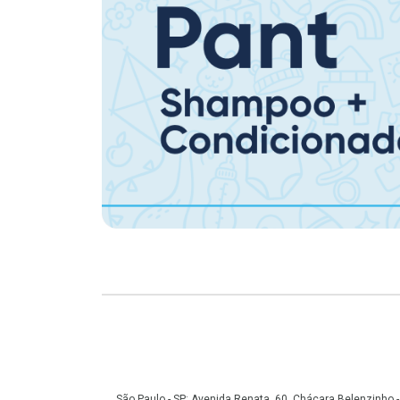
Copyright
São Paulo - SP: Avenida Renata, 60, Chácara Belenzinho