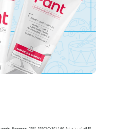
onamento: Processo: 2531.559767/2014-90 Autorização/MS: