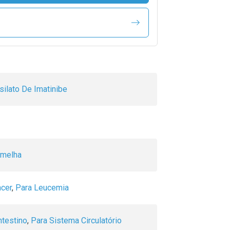
ilato De Imatinibe
rmelha
ncer
,
Para Leucemia
ntestino
,
Para Sistema Circulatório