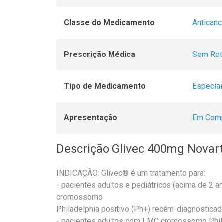
Classe do Medicamento
Antican
Prescrição Médica
Sem Ret
Tipo de Medicamento
Especia
Apresentação
Em Comp
Descrição Glivec 400mg Novar
INDICAÇÃO: Glivec® é um tratamento para:
- pacientes adultos e pediátricos (acima de 2
cromossomo
Philadelphia positivo (Ph+) recém-diagnosticad
- pacientes adultos com LMC cromossomo Philad