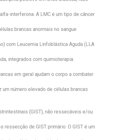
 alfa-interferona. A LMC é um tipo de câncer
células brancas anormais no sangue
ano) com Leucemia Linfoblástica Aguda (LLA
ada, integrados com quimioterapia.
brancas em geral ajudam o corpo a combater
uz um número elevado de células brancas
rintestinais (GIST), não ressecáveis e/ou
ós ressecção de GIST primário. O GIST é um