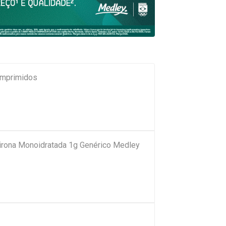
omprimidos
pirona Monoidratada 1g Genérico Medley