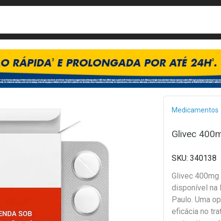
busca
isa?
Bread
Medicamentos
Glivec 400
340138
Glivec 400mg 
disponível na
Paulo. Uma op
eficácia no tr