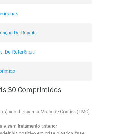
cerígenos
enção De Receita
is
,
De Referência
rimido
tis 30 Comprimidos
 anos) com Leucemia Mieloide Crônica (LMC)
a e sem tratamento anterior.
elphia positivo em crise blástica, fase