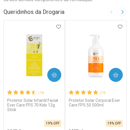
Queridinhos da Drogaria
Imagem A
Pró
ADICIONAR AOS FAVORITOS
ADIC
COMPRAR
COMPRAR
(19)
(13)
Protetor Solar Infantil Facial
Protetor Solar Corporal Ever
Ever Care FPS 70 Kids 12g
Care FPS 50 500ml
Stick
19% OFF
19% OFF