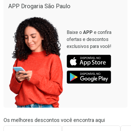
Por R$ 664,02/cada
Por R$ 130,95/cada
APP Drogaria São Paulo
Comprar sem Desconto
Comprar sem Desconto
Por R$ 664,02/cada
Por R$ 130,95/cada
Baixe o
APP
e confira
ofertas e descontos
exclusivos para você!
Os melhores descontos você encontra aqui