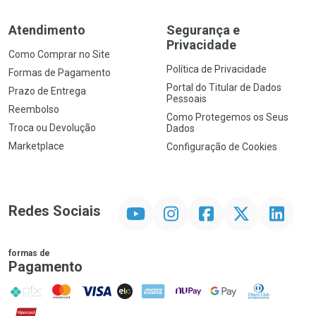
Atendimento
Segurança e
Privacidade
Como Comprar no Site
Política de Privacidade
Formas de Pagamento
Portal do Titular de Dados
Prazo de Entrega
Pessoais
Reembolso
Como Protegemos os Seus
Troca ou Devolução
Dados
Marketplace
Configuração de Cookies
YouTube
Instagram
Facebook
Twitter
Linkedin
Redes Sociais
formas de
Pagamento
PIX
MasterCard
VISA
ELO
AMEX
NuPay
Google Pay
Diners Club
Hipercard