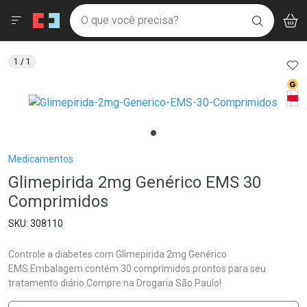
Drogaria São Paulo
Menu
Aces
Ir direto para a home
O que você precisa?
V
i
BUSCAR
Navegue pela página
Ir direto para o conteúdo
Faça a sua busca
Ir direto para a busca
Ir direto para a conta
AD
1
/ 1
Ir direto para a ajuda
Med
Ir direto para a notificações
Tarj
Ir direto para o carrinho
Ir direto para o menu
Breadcrumb
Medicamentos
Glimepirida 2mg Genérico EMS 30
Comprimidos
308110
Controle a diabetes com Glimepirida 2mg Genérico
EMS.Embalagem contém 30 comprimidos prontos para seu
tratamento diário.Compre na Drogaria São Paulo!