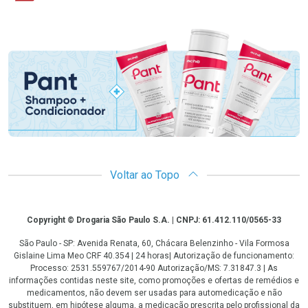
Promoção em Destaque
Voltar ao Topo
Copyright
Copyright © Drogaria São Paulo S.A. | CNPJ: 61.412.110/0565-33
São Paulo - SP: Avenida Renata, 60, Chácara Belenzinho - Vila Formosa
Gislaine Lima Meo CRF 40.354 | 24 horas| Autorização de funcionamento:
Processo: 2531.559767/2014-90 Autorização/MS: 7.31847.3 | As
informações contidas neste site, como promoções e ofertas de remédios e
medicamentos, não devem ser usadas para automedicação e não
substituem, em hipótese alguma, a medicação prescrita pelo profissional da