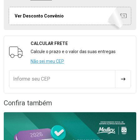
Ver Desconto Convênio
CALCULAR FRETE
Formulário para Calcular o Frete
Calcule o prazo e o valor das suas entregas
Não sei meu CEP
Informe seu CEP
CALCULA
Confira também