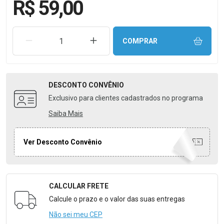
R$ 59,00
REMOVER UMA UNIDADE
AUMENTAR UMA UNIDADE
COMPRAR
DESCONTO
CONVÊNIO
Exclusivo para clientes cadastrados no programa
Saiba Mais
Ver Desconto Convênio
CALCULAR FRETE
Formulário para Calcular o Frete
Calcule o prazo e o valor das suas entregas
Não sei meu CEP