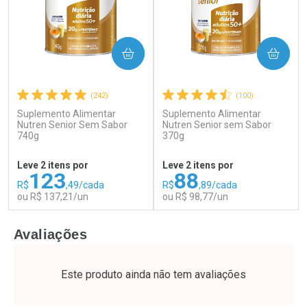
COMPRAR
COMPRAR
(242)
(100)
Suplemento Alimentar
Suplemento Alimentar
Ativar Desconto
Ativar Desconto
Nutren Senior Sem Sabor
Nutren Senior sem Sabor
740g
Comprar sem Desconto
370g
Comprar sem Desconto
Por R$ 55,19/cada
Por R$ 21,86/cada
Comprar sem Desconto
Comprar sem Desconto
Leve 2 itens por
Leve 2 itens por
Por R$ 55,19/cada
Por R$ 21,86/cada
123
88
R$
,49/cada
R$
,89/cada
ou R$ 137,21/un
ou R$ 98,77/un
FECHAR
F
FECHAR
F
Avaliações
Laboratório
Laboratório
Por Menos
Por Menos
Este produto ainda não tem avaliações