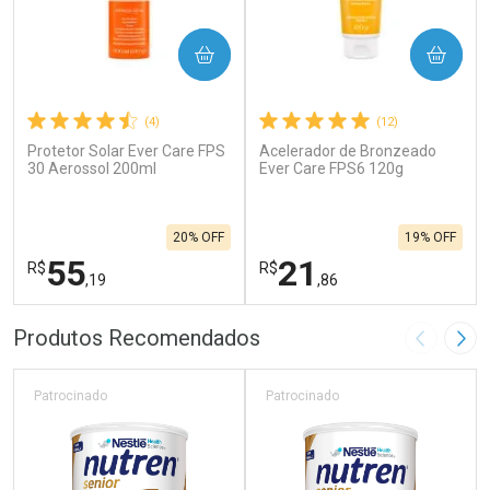
COMPRAR
COMPRAR
(4)
(12)
Protetor Solar Ever Care FPS
Acelerador de Bronzeado
30 Aerossol 200ml
Ever Care FPS6 120g
20% OFF
19% OFF
55
21
R$
R$
,19
,86
FECHAR
F
FECHAR
F
Produtos Recomendados
Imagem A
Pró
Laboratório
Laboratório
Por Menos
Por Menos
Patrocinado
Patrocinado