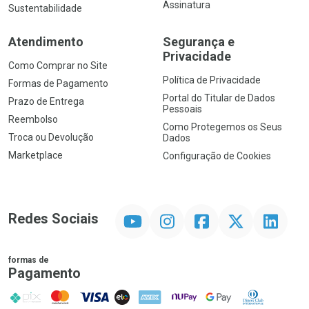
Assinatura
Sustentabilidade
Atendimento
Segurança e
Privacidade
Como Comprar no Site
Política de Privacidade
Formas de Pagamento
Portal do Titular de Dados
Prazo de Entrega
Pessoais
Reembolso
Como Protegemos os Seus
Troca ou Devolução
Dados
Marketplace
Configuração de Cookies
YouTube
Instagram
Facebook
Twitter
Linkedin
Redes Sociais
formas de
Pagamento
PIX
MasterCard
VISA
ELO
AMEX
NuPay
Google Pay
Diners Club