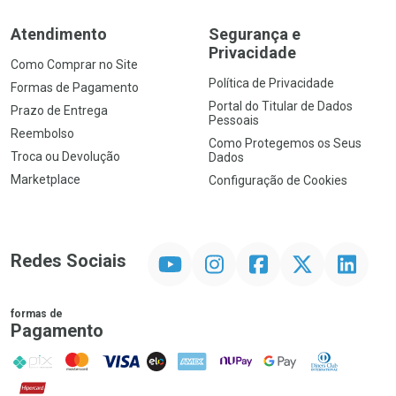
Atendimento
Segurança e
Privacidade
Como Comprar no Site
Política de Privacidade
Formas de Pagamento
Portal do Titular de Dados
Prazo de Entrega
Pessoais
Reembolso
Como Protegemos os Seus
Troca ou Devolução
Dados
Marketplace
Configuração de Cookies
YouTube
Instagram
Facebook
Twitter
Linkedin
Redes Sociais
formas de
Pagamento
PIX
MasterCard
VISA
ELO
AMEX
NuPay
Google Pay
Diners Club
Hipercard