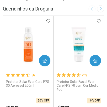
Queridinhos da Drogaria
Imagem A
Pró
ADICIONAR AOS FAVORITOS
ADIC
COMPRAR
COMPRAR
(4)
(26)
Protetor Solar Ever Care FPS
Protetor Solar Facial Ever
30 Aerossol 200ml
Care FPS 70 com Cor Médio
40g
20% OFF
19% OFF