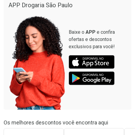
Por R$ 664,02/cada
Por R$ 130,95/cada
APP Drogaria São Paulo
Comprar sem Desconto
Comprar sem Desconto
Por R$ 664,02/cada
Por R$ 130,95/cada
Baixe o
APP
e confira
ofertas e descontos
exclusivos para você!
Os melhores descontos você encontra aqui