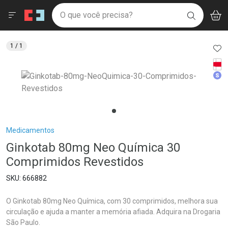
Drogaria São Paulo
Menu
Aces
Ir direto para a home
O que você precisa?
V
i
BUSCAR
Navegue pela página
Ir direto para o conteúdo
Faça a sua busca
Ir direto para a busca
Ir direto para a conta
AD
1
/ 1
Ir direto para a ajuda
Tarj
Ir direto para a notificações
Med
Ir direto para o carrinho
Ir direto para o menu
Breadcrumb
Medicamentos
Ginkotab 80mg Neo Química 30
Comprimidos Revestidos
666882
O Ginkotab 80mg Neo Química, com 30 comprimidos, melhora sua
circulação e ajuda a manter a memória afiada. Adquira na Drogaria
São Paulo.