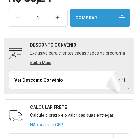
REMOVER UMA UNIDADE
AUMENTAR UMA UNIDADE
COMPRAR
DESCONTO
CONVÊNIO
Exclusivo para clientes cadastrados no programa
Saiba Mais
Ver Desconto Convênio
CALCULAR FRETE
Formulário para Calcular o Frete
Calcule o prazo e o valor das suas entregas
Não sei meu CEP