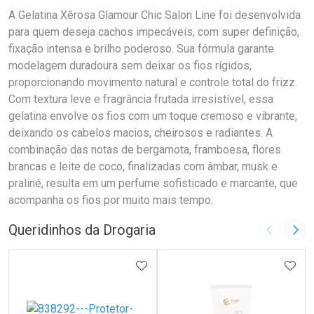
A Gelatina Xêrosa Glamour Chic Salon Line foi desenvolvida
para quem deseja cachos impecáveis, com super definição,
fixação intensa e brilho poderoso. Sua fórmula garante
modelagem duradoura sem deixar os fios rígidos,
proporcionando movimento natural e controle total do frizz.
Com textura leve e fragrância frutada irresistível, essa
gelatina envolve os fios com um toque cremoso e vibrante,
deixando os cabelos macios, cheirosos e radiantes. A
combinação das notas de bergamota, framboesa, flores
brancas e leite de coco, finalizadas com âmbar, musk e
praliné, resulta em um perfume sofisticado e marcante, que
acompanha os fios por muito mais tempo.
Queridinhos da Drogaria
Imagem A
Pró
ADICIONAR AOS FAVORITOS
ADIC