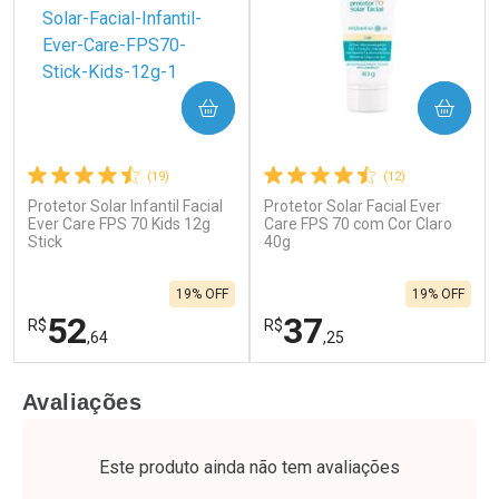
COMPRAR
COMPRAR
(19)
(12)
Protetor Solar Infantil Facial
Protetor Solar Facial Ever
Ever Care FPS 70 Kids 12g
Care FPS 70 com Cor Claro
Stick
40g
19% OFF
19% OFF
52
37
R$
R$
,64
,25
FECHAR
F
FECHAR
F
Avaliações
Laboratório
Laboratório
Por Menos
Por Menos
Este produto ainda não tem avaliações