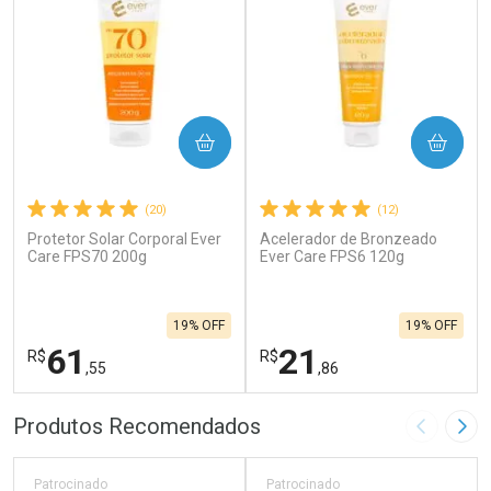
COMPRAR
COMPRAR
(20)
(12)
Protetor Solar Corporal Ever
Acelerador de Bronzeado
Care FPS70 200g
Ever Care FPS6 120g
19% OFF
19% OFF
61
21
R$
R$
,55
,86
FECHAR
F
FECHAR
F
Produtos Recomendados
Imagem A
Pró
Laboratório
Laboratório
Por Menos
Por Menos
Patrocinado
Patrocinado