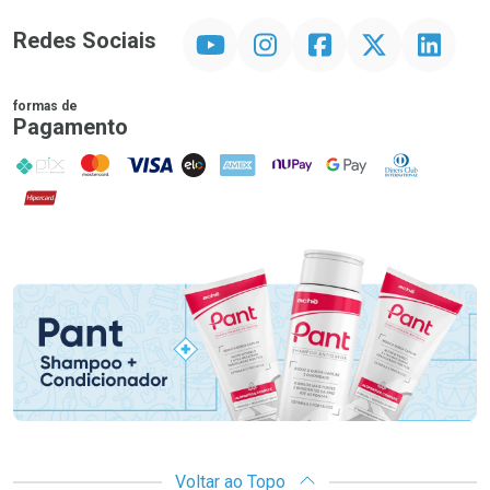
YouTube
Instagram
Facebook
Twitter
Linkedin
Redes Sociais
formas de
Pagamento
PIX
MasterCard
VISA
ELO
AMEX
NuPay
Google Pay
Diners Club
Hipercard
Promoção em Destaque
Voltar ao Topo