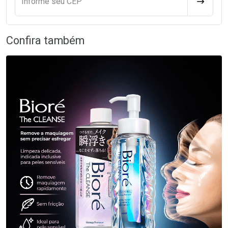
Informe seu CEP
CALCULA
Confira também