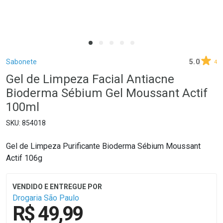
Breadcrumb
Sabonete
5.0
4
Gel de Limpeza Facial Antiacne
Bioderma Sébium Gel Moussant Actif
100ml
854018
Gel de Limpeza Purificante Bioderma Sébium Moussant
Actif 106g
Drogaria São Paulo
R$ 49,99