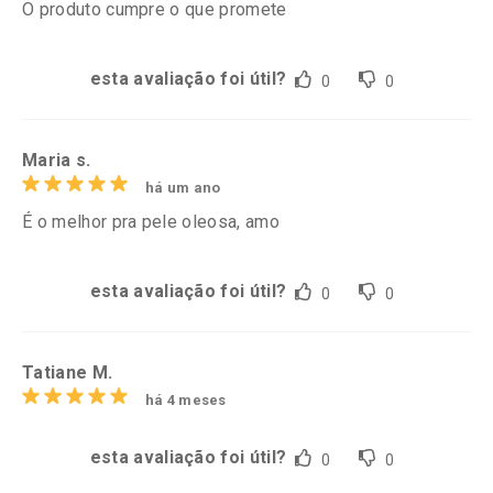
O produto cumpre o que promete
esta avaliação foi útil?
0
0
Maria s.
há um ano
É o melhor pra pele oleosa, amo
esta avaliação foi útil?
0
0
Tatiane M.
há 4 meses
esta avaliação foi útil?
0
0