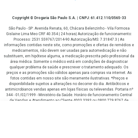
Copyright
Copyright © Drogaria São Paulo S.A. | CNPJ: 61.412.110/0565-33
São Paulo - SP: Avenida Renata, 60, Chácara Belenzinho - Vila Formosa
Gislaine Lima Meo CRF 40.354 | 24 horas| Autorização de funcionamento:
Processo: 2531.559767/2014-90 Autorização/MS: 7.31847.3 | As
informações contidas neste site, como promoções e ofertas de remédios e
medicamentos, não devem ser usadas para automedicação e não
substituem, em hipótese alguma, a medicação prescrita pelo profissional da
área médica. Somente o médico está em condições de diagnosticar
qualquer problema de saúde e prescrever o tratamento adequado. Os
preços e as promoções são válidos apenas para compras via internet. As
fotos contidas em nosso site são meramente ilustrativas. *Preços e
disponibilidade sujeitos a alterações no decorrer do dia. Antibióticos e
antimicrobianos vendas apenas em lojas físicas ou televendas. Portaria nº
344 - 01/02/1999 - Ministério da Saúde. Horário de funcionamento Central
de Vendas e Atendimento ao Cliente 4003 3393 ou 0800 779 8767 de
domingo a domingo das 08h00 às 20h00.
R$ 49,99
LGPD Aceite os Cookies
COMPRAR