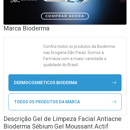
Marca
Bioderma
Confira todos os produtos da
Bioderma
nas Drogaria São Paulo. Somos a
Farmácia com a maior variedade e
qualidade do Brasil.
DERMOCOSMETICOS BIODERMA
TODOS OS PRODUTOS DA MARCA
Descrição Gel de Limpeza Facial Antiacne
Bioderma Sébium Gel Moussant Actif