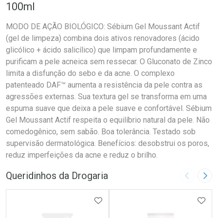
100ml
MODO DE AÇÃO BIOLÓGICO: Sébium Gel Moussant Actif
(gel de limpeza) combina dois ativos renovadores (ácido
glicólico + ácido salicílico) que limpam profundamente e
purificam a pele acneica sem ressecar. O Gluconato de Zinco
limita a disfunção do sebo e da acne. O complexo
patenteado DAF™ aumenta a resistência da pele contra as
agressões externas. Sua textura gel se transforma em uma
espuma suave que deixa a pele suave e confortável. Sébium
Gel Moussant Actif respeita o equilíbrio natural da pele. Não
comedogênico, sem sabão. Boa tolerância. Testado sob
supervisão dermatológica. Benefícios: desobstrui os poros,
reduz imperfeições da acne e reduz o brilho.
Queridinhos da Drogaria
Imagem A
Pró
ADICIONAR AOS FAVORITOS
ADIC