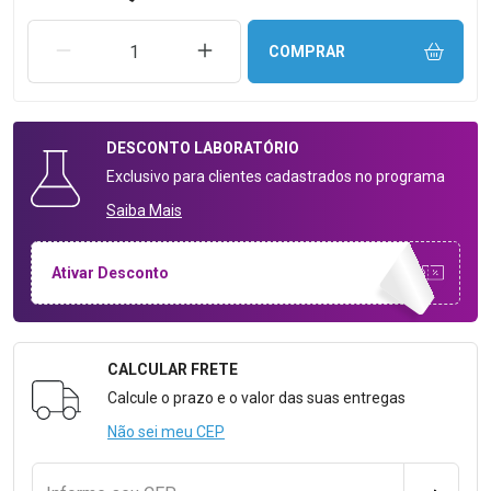
REMOVER UMA UNIDADE
AUMENTAR UMA UNIDADE
COMPRAR
DESCONTO
LABORATÓRIO
Exclusivo para clientes cadastrados no programa
Saiba Mais
Ativar Desconto
CALCULAR FRETE
Formulário para Calcular o Frete
Calcule o prazo e o valor das suas entregas
Não sei meu CEP