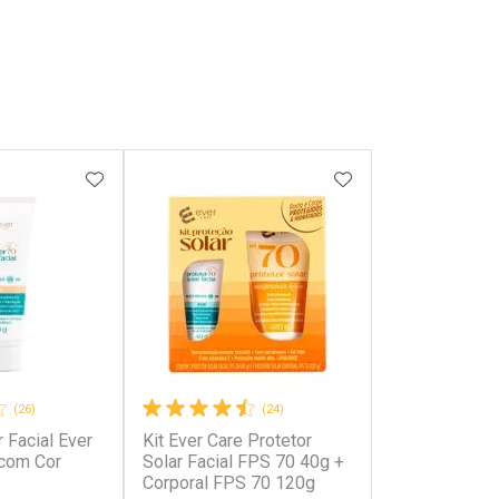
FAVORITOS
ADICIONAR AOS FAVORITOS
ADICIONAR AOS 
(26)
(24)
r Facial Ever
Kit Ever Care Protetor
com Cor
Solar Facial FPS 70 40g +
Corporal FPS 70 120g