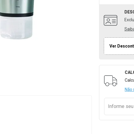
DES
Excl
Saib
Ver Descont
CAL
Formulári
Calc
Não 
Informe se