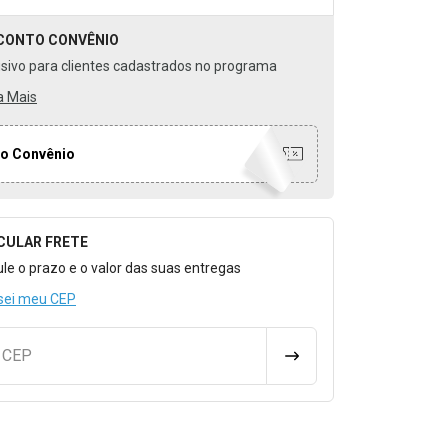
CONTO
CONVÊNIO
usivo para clientes cadastrados no programa
a Mais
o Convênio
CULAR FRETE
o para Calcular o Frete
ule o prazo e o valor das suas entregas
sei meu CEP
u CEP
CALCULAR FRETE