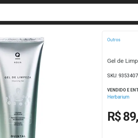
busca
isa?
Bread
Outros
Gel de Lim
9353407
Herbarium
R$ 89