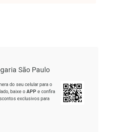
onto
Ativar Desconto
garia São Paulo
em Desconto
Comprar sem Desconto
em Desconto
Comprar sem Desconto
era do seu celular para o
9/cada
Por R$ 83,59/cada
9/cada
Por R$ 83,59/cada
lado, baixe o
APP
e confira
scontos exclusivos para