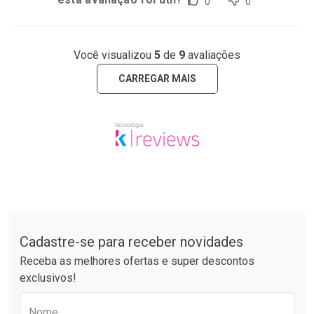
0
0
Você visualizou
5
de
9
avaliações
CARREGAR MAIS
Tudo sobre a Drogaria São Paulo
Cadastre-se para receber novidades
Receba as melhores ofertas e super descontos
exclusivos!
Preencha o formulário abaixo para receber 
Nome