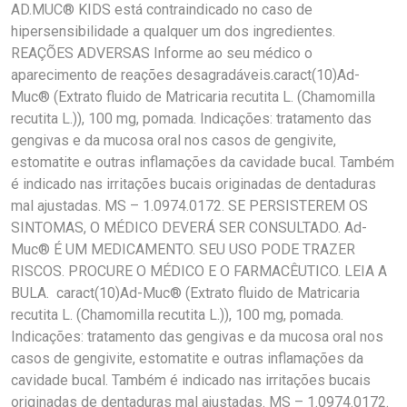
AD.MUC® KIDS está contraindicado no caso de
hipersensibilidade a qualquer um dos ingredientes.
REAÇÕES ADVERSAS Informe ao seu médico o
aparecimento de reações desagradáveis.caract(10)Ad-
Muc® (Extrato fluido de Matricaria recutita L. (Chamomilla
recutita L.)), 100 mg, pomada. Indicações: tratamento das
gengivas e da mucosa oral nos casos de gengivite,
estomatite e outras inflamações da cavidade bucal. Também
é indicado nas irritações bucais originadas de dentaduras
mal ajustadas. MS – 1.0974.0172. SE PERSISTEREM OS
SINTOMAS, O MÉDICO DEVERÁ SER CONSULTADO. Ad-
Muc® É UM MEDICAMENTO. SEU USO PODE TRAZER
RISCOS. PROCURE O MÉDICO E O FARMACÊUTICO. LEIA A
BULA. caract(10)Ad-Muc® (Extrato fluido de Matricaria
recutita L. (Chamomilla recutita L.)), 100 mg, pomada.
Indicações: tratamento das gengivas e da mucosa oral nos
casos de gengivite, estomatite e outras inflamações da
cavidade bucal. Também é indicado nas irritações bucais
originadas de dentaduras mal ajustadas. MS – 1.0974.0172.