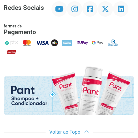
YouTube
Instagram
Facebook
Twitter
Linkedin
Redes Sociais
formas de
Pagamento
PIX
MasterCard
VISA
ELO
AMEX
NuPay
Google Pay
Diners Club
Hipercard
Promoção em Destaque
Voltar ao Topo