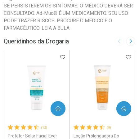
SE PERSISTEREM OS SINTOMAS, O MÉDICO DEVERÁ SER
CONSULTADO. Ad-Muc® É UM MEDICAMENTO. SEU USO
PODE TRAZER RISCOS. PROCURE O MÉDICO E O
FARMACÊUTICO. LEIA A BULA.
Queridinhos da Drogaria
Imagem A
Pró
ADICIONAR AOS FAVORITOS
ADIC
COMPRAR
COMPRAR
(12)
(9)
Protetor Solar Facial Ever
Loção Prolongadora Do