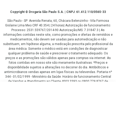
Copyright
Copyright © Drogaria São Paulo S.A. | CNPJ: 61.412.110/0565-33
São Paulo - SP: Avenida Renata, 60, Chácara Belenzinho - Vila Formosa
Gislaine Lima Meo CRF 40.354 | 24 horas| Autorização de funcionamento:
Processo: 2531.559767/2014-90 Autorização/MS: 7.31847.3 | As
informações contidas neste site, como promoções e ofertas de remédios e
medicamentos, não devem ser usadas para automedicação e não
substituem, em hipótese alguma, a medicação prescrita pelo profissional da
área médica. Somente o médico está em condições de diagnosticar
qualquer problema de saúde e prescrever o tratamento adequado. Os
preços e as promoções são válidos apenas para compras via internet. As
fotos contidas em nosso site são meramente ilustrativas. *Preços e
disponibilidade sujeitos a alterações no decorrer do dia. Antibióticos e
antimicrobianos vendas apenas em lojas físicas ou televendas. Portaria nº
344 - 01/02/1999 - Ministério da Saúde. Horário de funcionamento Central
de Vendas e Atendimento ao Cliente 4003 3393 ou 0800 779 8767 de
domingo a domingo das 08h00 às 20h00.
R$ 89,09
LGPD Aceite os Cookies
COMPRAR