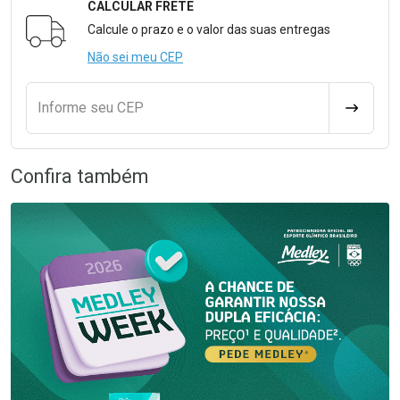
CALCULAR FRETE
Formulário para Calcular o Frete
Calcule o prazo e o valor das suas entregas
Não sei meu CEP
Informe seu CEP
CALCULA
Confira também