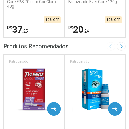
Care FPS 70 com Cor Claro
Bronzeado Ever Care 120g
40g
19% OFF
19% OFF
37
20
R$
R$
,25
,24
FECHAR
F
FECHAR
F
Produtos Recomendados
Imagem A
Pró
Laboratório
Laboratório
Por Menos
Por Menos
Patrocinado
Patrocinado
COMPRAR
COMPRAR
(59)
(79)