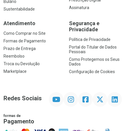
Bulário
Assinatura
Sustentabilidade
Atendimento
Segurança e
Privacidade
Como Comprar no Site
Política de Privacidade
Formas de Pagamento
Portal do Titular de Dados
Prazo de Entrega
Pessoais
Reembolso
Como Protegemos os Seus
Troca ou Devolução
Dados
Marketplace
Configuração de Cookies
YouTube
Instagram
Facebook
Twitter
Linkedin
Redes Sociais
formas de
Pagamento
PIX
MasterCard
VISA
ELO
AMEX
NuPay
Google Pay
Diners Club