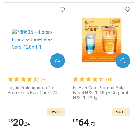
ADICIONAR AOS FAVORITOS
ADIC
COMPRAR
COMPRAR
(9)
(24)
Loção Prolongadora Do
Kit Ever Care Protetor Solar
Bronzeado Ever Care 120g
Facial FPS 70 40g + Corporal
FPS 70 120g
19% OFF
19% OFF
20
64
R$
R$
,24
,79