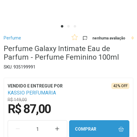
Breadcrumb
Perfume
nenhuma avaliação
0
Perfume Galaxy Intimate Eau de
Parfum - Perfume Feminino 100ml
935199991
42% OFF
KASSIO PERFUMARIA
R$ 149,00
R$ 87,00
REMOVER UMA UNIDADE
AUMENTAR UMA UNIDADE
COMPRAR