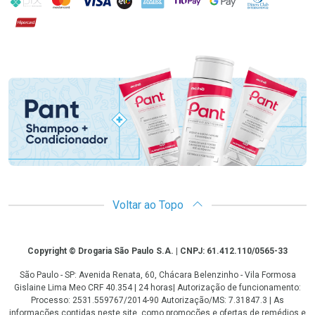
Hipercard
Promoção em Destaque
Voltar ao Topo
Copyright
Copyright © Drogaria São Paulo S.A. | CNPJ: 61.412.110/0565-33
São Paulo - SP: Avenida Renata, 60, Chácara Belenzinho - Vila Formosa
Gislaine Lima Meo CRF 40.354 | 24 horas| Autorização de funcionamento:
Processo: 2531.559767/2014-90 Autorização/MS: 7.31847.3 | As
informações contidas neste site, como promoções e ofertas de remédios e