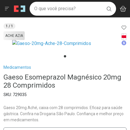
Drogaria São Paulo
Menu
Aces
Ir direto para a home
O que você precisa?
V
i
BUSCAR
Navegue pela página
Ir direto para o conteúdo
Faça a sua busca
Ir direto para a busca
Ir direto para a conta
AD
1
/ 1
Ir direto para a ajuda
Tarj
ACHE AZIA
Ir direto para a notificações
Med
Ir direto para o carrinho
Ir direto para o menu
Breadcrumb
Medicamentos
Gaeso Esomeprazol Magnésico 20mg
28 Comprimidos
729035
Gaeso 20mg Aché, caixa com 28 comprimidos. Eficaz para saúde
gástrica. Confira na Drogaria São Paulo. Confiança e melhor preço
em medicamentos.