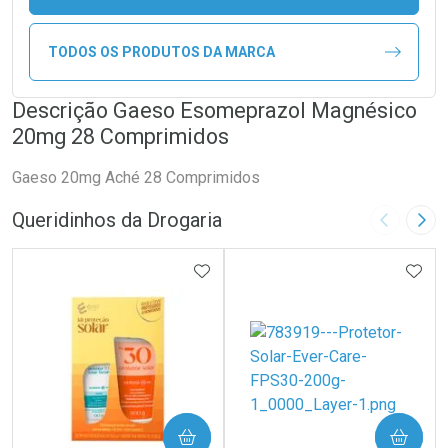
TODOS OS PRODUTOS DA MARCA
Descrição Gaeso Esomeprazol Magnésico
20mg 28 Comprimidos
Gaeso 20mg Aché 28 Comprimidos
Queridinhos da Drogaria
Imagem A
Pró
ADICIONAR AOS FAVORITOS
ADIC
COMPRAR
COMPRAR