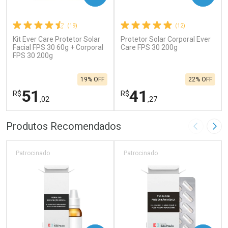
(19)
(12)
Kit Ever Care Protetor Solar
Protetor Solar Corporal Ever
Facial FPS 30 60g + Corporal
Care FPS 30 200g
FPS 30 200g
19% OFF
22% OFF
51
41
R$
R$
,02
,27
FECHAR
F
FECHAR
F
Produtos Recomendados
Imagem A
Pró
Laboratório
Laboratório
Por Menos
Por Menos
Patrocinado
Patrocinado