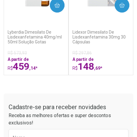
COMPRAR
COMPRAR
(0)
(0)
Lyberdia Dimesilato De
Lidexor Dimesilato De
Ativar Desconto
Ativar Desconto
Lisdexanfetamina 40mg/ml
Lisdexanfetamina 30mg 30
50ml Solução Gotas
Comprar sem Desconto
Cápsulas
Comprar sem Desconto
Por R$ 51,02/cada
Por R$ 41,27/cada
Comprar sem Desconto
Comprar sem Desconto
R$ 573,93
R$ 297,86
Por R$ 51,02/cada
Por R$ 41,27/cada
A partir de
A partir de
459
148
R$
,14*
R$
,69*
FECHAR
F
FECHAR
F
Tudo sobre a Drogaria São Paulo
Laboratório
Laboratório
Por Menos
Por Menos
Cadastre-se para receber novidades
Receba as melhores ofertas e super descontos
exclusivos!
Preencha o formulário abaixo para receber 