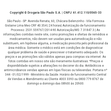
Copyright
Copyright © Drogaria São Paulo S.A. | CNPJ: 61.412.110/0565-33
São Paulo - SP: Avenida Renata, 60, Chácara Belenzinho - Vila Formosa
Gislaine Lima Meo CRF 40.354 | 24 horas| Autorização de funcionamento:
Processo: 2531.559767/2014-90 Autorização/MS: 7.31847.3 | As
informações contidas neste site, como promoções e ofertas de remédios e
medicamentos, não devem ser usadas para automedicação e não
substituem, em hipótese alguma, a medicação prescrita pelo profissional da
área médica. Somente o médico está em condições de diagnosticar
qualquer problema de saúde e prescrever o tratamento adequado. Os
preços e as promoções são válidos apenas para compras via internet. As
fotos contidas em nosso site são meramente ilustrativas. *Preços e
disponibilidade sujeitos a alterações no decorrer do dia. Antibióticos e
antimicrobianos vendas apenas em lojas físicas ou televendas. Portaria nº
344 - 01/02/1999 - Ministério da Saúde. Horário de funcionamento Central
de Vendas e Atendimento ao Cliente 4003 3393 ou 0800 779 8767 de
domingo a domingo das 08h00 às 20h00.
LGPD Aceite os Cookies