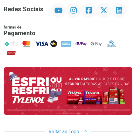
YouTube
Instagram
Facebook
Twitter
Linkedin
Redes Sociais
formas de
Pagamento
PIX
MasterCard
VISA
ELO
AMEX
NuPay
Google Pay
Diners Club
Hipercard
Promoção em Destaque
Voltar ao Topo