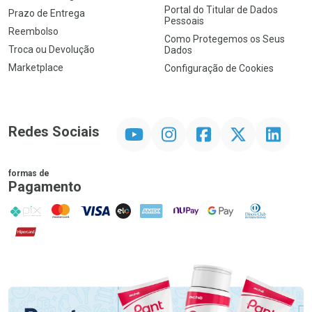
Portal do Titular de Dados
Prazo de Entrega
Pessoais
Reembolso
Como Protegemos os Seus
Troca ou Devolução
Dados
Marketplace
Configuração de Cookies
YouTube
Instagram
Facebook
Twitter
Linkedin
Redes Sociais
formas de
Pagamento
PIX
MasterCard
VISA
ELO
AMEX
NuPay
Google Pay
Diners Club
Hipercard
Promoção em Destaque