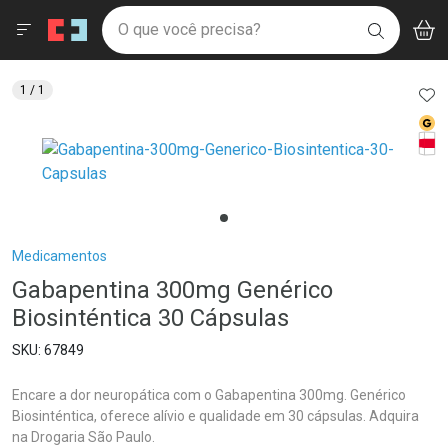
Drogaria São Paulo
Menu
Aces
Ir direto para a home
O que você precisa?
V
i
BUSCAR
Navegue pela página
Ir direto para o conteúdo
Faça a sua busca
Ir direto para a busca
Ir direto para a conta
AD
1
/ 1
Ir direto para a ajuda
Med
Ir direto para a notificações
Tarj
Ir direto para o carrinho
Ir direto para o menu
Breadcrumb
Medicamentos
Gabapentina 300mg Genérico
Biosinténtica 30 Cápsulas
67849
Encare a dor neuropática com o Gabapentina 300mg. Genérico
Biosinténtica, oferece alívio e qualidade em 30 cápsulas. Adquira
na Drogaria São Paulo.