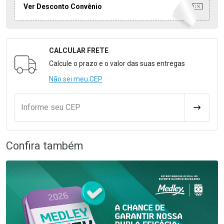
Ver Desconto Convênio
CALCULAR FRETE
Formulário para Calcular o Frete
Calcule o prazo e o valor das suas entregas
Não sei meu CEP
Informe seu CEP
CALCULA
Confira também