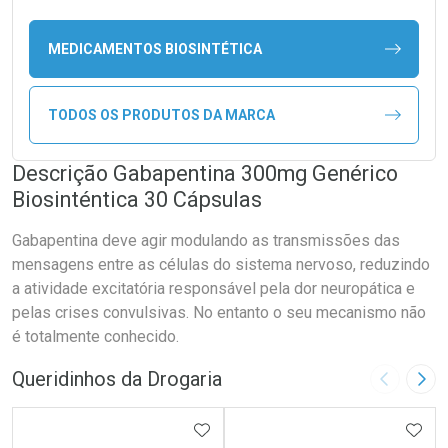
MEDICAMENTOS BIOSINTÉTICA
TODOS OS PRODUTOS DA MARCA
Descrição Gabapentina 300mg Genérico
Biosinténtica 30 Cápsulas
Gabapentina deve agir modulando as transmissões das
mensagens entre as células do sistema nervoso, reduzindo
a atividade excitatória responsável pela dor neuropática e
pelas crises convulsivas. No entanto o seu mecanismo não
é totalmente conhecido.
Queridinhos da Drogaria
Imagem A
Pró
ADICIONAR AOS FAVORITOS
ADIC