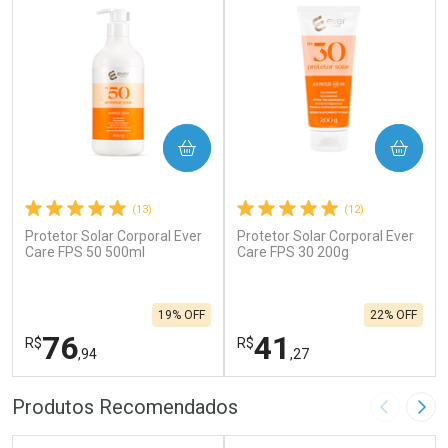
COMPRAR
COMPRAR
(13)
(12)
Protetor Solar Corporal Ever
Protetor Solar Corporal Ever
Care FPS 50 500ml
Care FPS 30 200g
19% OFF
22% OFF
76
41
R$
R$
,94
,27
FECHAR
F
FECHAR
F
Produtos Recomendados
Imagem A
Pró