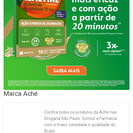
Marca
Aché
Confira todos os produtos da
Aché
nas
Drogaria São Paulo. Somos a Farmácia
com a maior variedade e qualidade do
Brasil.