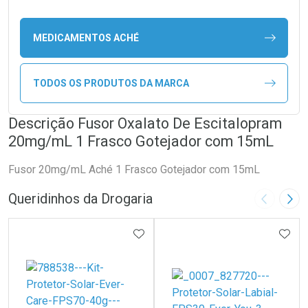
MEDICAMENTOS ACHÉ
TODOS OS PRODUTOS DA MARCA
Descrição Fusor Oxalato De Escitalopram
20mg/mL 1 Frasco Gotejador com 15mL
Fusor 20mg/mL Aché 1 Frasco Gotejador com 15mL
Queridinhos da Drogaria
Imagem A
Pró
ADICIONAR AOS FAVORITOS
ADIC