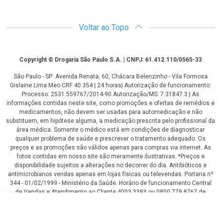
Voltar ao Topo
Copyright
Copyright © Drogaria São Paulo S.A. | CNPJ: 61.412.110/0565-33
São Paulo - SP: Avenida Renata, 60, Chácara Belenzinho - Vila Formosa
Gislaine Lima Meo CRF 40.354 | 24 horas| Autorização de funcionamento:
Processo: 2531.559767/2014-90 Autorização/MS: 7.31847.3 | As
informações contidas neste site, como promoções e ofertas de remédios e
medicamentos, não devem ser usadas para automedicação e não
substituem, em hipótese alguma, a medicação prescrita pelo profissional da
área médica. Somente o médico está em condições de diagnosticar
qualquer problema de saúde e prescrever o tratamento adequado. Os
preços e as promoções são válidos apenas para compras via internet. As
fotos contidas em nosso site são meramente ilustrativas. *Preços e
disponibilidade sujeitos a alterações no decorrer do dia. Antibióticos e
antimicrobianos vendas apenas em lojas físicas ou televendas. Portaria nº
344 - 01/02/1999 - Ministério da Saúde. Horário de funcionamento Central
de Vendas e Atendimento ao Cliente 4003 3393 ou 0800 779 8767 de
domingo a domingo das 08h00 às 20h00.
LGPD Aceite os Cookies
R$ 98,31
COMPRAR