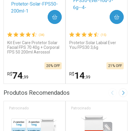
COMPRAR
COMPRAR
(34)
(15)
Kit Ever Care Protetor Solar
Protetor Solar Labial Ever
Facial FPS 70 40g + Corporal
You FPS30 3,6g
FPS 50 200ml Aerossol
20% OFF
21% OFF
74
14
R$
R$
,99
,99
FECHAR
F
FECHAR
F
Produtos Recomendados
Imagem A
Pró
Laboratório
Laboratório
Por Menos
Por Menos
Patrocinado
Patrocinado