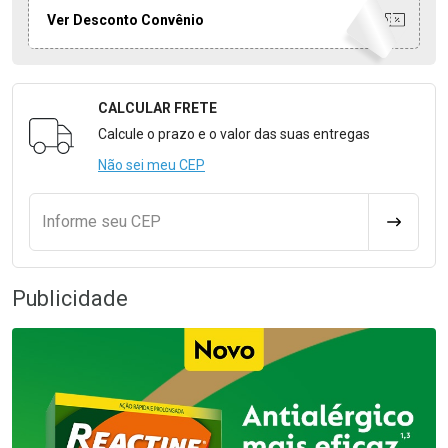
Ver Desconto Convênio
CALCULAR FRETE
Formulário para Calcular o Frete
Calcule o prazo e o valor das suas entregas
Não sei meu CEP
Informe seu CEP
CALCULA
Publicidade