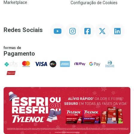
Marketplace
Configuração de Cookies
YouTube
Instagram
Facebook
Twitter
Linkedin
Redes Sociais
formas de
Pagamento
PIX
MasterCard
VISA
ELO
AMEX
NuPay
Google Pay
Diners Club
Hipercard
Promoção em Destaque