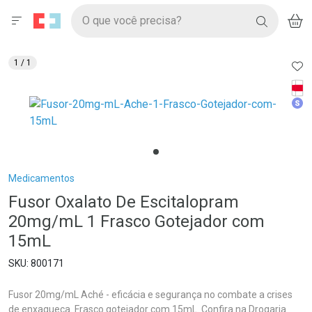
Drogaria São Paulo
Menu
Aces
Ir direto para a home
O que você precisa?
V
i
BUSCAR
Navegue pela página
Ir direto para o conteúdo
Faça a sua busca
Ir direto para a busca
Ir direto para a conta
AD
1
/ 1
Ir direto para a ajuda
Tarj
Ir direto para a notificações
Med
Ir direto para o carrinho
Ir direto para o menu
Breadcrumb
Medicamentos
Fusor Oxalato De Escitalopram
20mg/mL 1 Frasco Gotejador com
15mL
800171
Fusor 20mg/mL Aché - eficácia e segurança no combate a crises
de enxaqueca. Frasco gotejador com 15mL. Confira na Drogaria