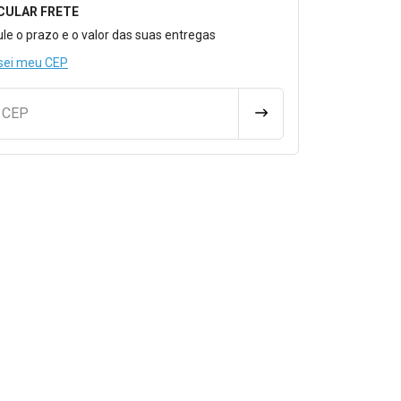
CULAR FRETE
o para Calcular o Frete
ule o prazo e o valor das suas entregas
sei meu CEP
u CEP
CALCULAR FRETE