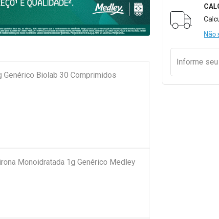
CAL
Formulári
Calc
Não 
Informe se
g Genérico Biolab 30 Comprimidos
pirona Monoidratada 1g Genérico Medley