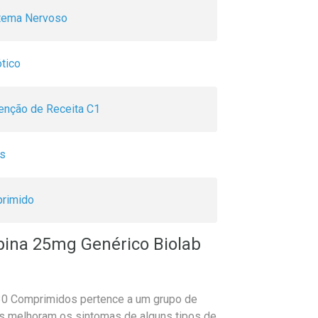
stema Nervoso
ótico
nção de Receita C1
os
rimido
pina 25mg Genérico Biolab
30 Comprimidos pertence a um grupo de
s melhoram os sintomas de alguns tipos de