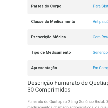
Partes do Corpo
Para Si
Classe do Medicamento
Antipsic
Prescrição Médica
Com Rete
Tipo de Medicamento
Genéric
Apresentação
Em Comp
Descrição Fumarato de Quetia
30 Comprimidos
Fumarato de Quetiapina 25mg Genérico Biolab 
medicamentos chamado antipsicóticos, os quai