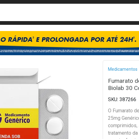
busca
isa?
Bread
Medicamentos
Fumarato d
Biolab 30 
387266
O Fumarato de
25mg Genéric
comprimidos, 
tratamento da