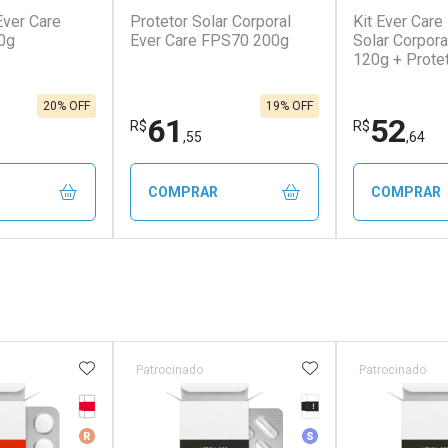
Ever Care
Protetor Solar Corporal
Kit Ever Care
0g
Ever Care FPS70 200g
Solar Corpor
120g + Protet
FPS60 120g
20% OFF
19% OFF
61
52
R$
R$
,55
,64
COMPRAR
COMPRAR
FECHAR
FECHAR
FECHAR
FECHAR
rio
Laboratório
Laborató
os
Por Menos
Por Men
FAVORITOS
ADICIONAR AOS FAVORITOS
ADICIONAR AOS 
Patrocinado
Patrocinado
Tarja Vermelha
Tarja Preta
erado
Medicamento De Referência
Medicamento Simila