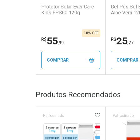
Protetor Solar Ever Care
Gel Pós Sol 
Kids FPS60 120g
Aloe Vera 12
18% OFF
55
25
R$
R$
,99
,27
COMPRAR
COMPRAR
FECHAR
FECHAR
Produtos Recomendados
Laboratório
Laborató
Por Menos
Por Men
ADICIONAR AOS 
Patrocinado
Patrocinado
Tarja Vermelha
Medicamento Refrig