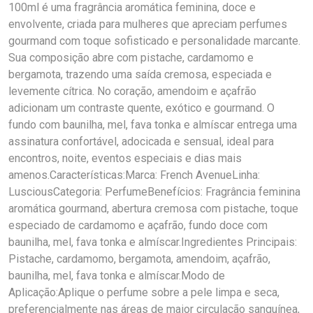
100ml é uma fragrância aromática feminina, doce e
envolvente, criada para mulheres que apreciam perfumes
gourmand com toque sofisticado e personalidade marcante.
Sua composição abre com pistache, cardamomo e
bergamota, trazendo uma saída cremosa, especiada e
levemente cítrica. No coração, amendoim e açafrão
adicionam um contraste quente, exótico e gourmand. O
fundo com baunilha, mel, fava tonka e almíscar entrega uma
assinatura confortável, adocicada e sensual, ideal para
encontros, noite, eventos especiais e dias mais
amenos.Características:Marca: French AvenueLinha:
LusciousCategoria: PerfumeBenefícios: Fragrância feminina
aromática gourmand, abertura cremosa com pistache, toque
especiado de cardamomo e açafrão, fundo doce com
baunilha, mel, fava tonka e almíscar.Ingredientes Principais:
Pistache, cardamomo, bergamota, amendoim, açafrão,
baunilha, mel, fava tonka e almíscar.Modo de
Aplicação:Aplique o perfume sobre a pele limpa e seca,
preferencialmente nas áreas de maior circulação sanguínea,