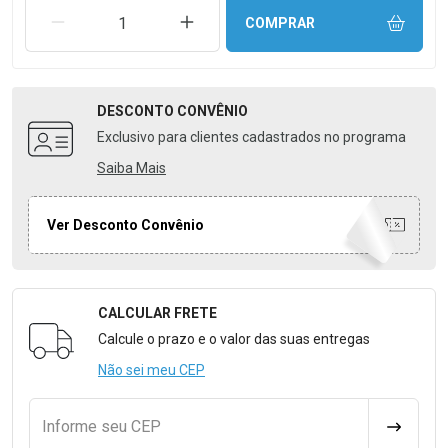
REMOVER UMA UNIDADE
AUMENTAR UMA UNIDADE
COMPRAR
DESCONTO
CONVÊNIO
Exclusivo para clientes cadastrados no programa
Saiba Mais
Ver Desconto Convênio
CALCULAR FRETE
Formulário para Calcular o Frete
Calcule o prazo e o valor das suas entregas
Não sei meu CEP
Informe seu CEP
CALCULA