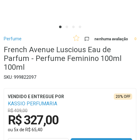
Breadcrumb
Perfume
nenhuma avaliação
0
French Avenue Luscious Eau de
Parfum - Perfume Feminino 100ml
100ml
999822097
20% OFF
KASSIO PERFUMARIA
R$ 409,00
R$ 327,00
ou
5
x
de
R$ 65,40