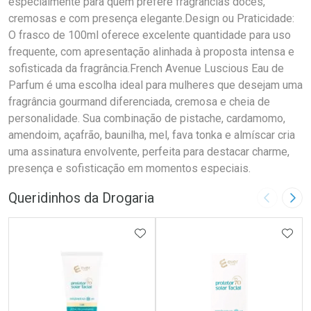
especialmente para quem prefere fragrâncias doces,
cremosas e com presença elegante.Design ou Praticidade:
O frasco de 100ml oferece excelente quantidade para uso
frequente, com apresentação alinhada à proposta intensa e
sofisticada da fragrância.French Avenue Luscious Eau de
Parfum é uma escolha ideal para mulheres que desejam uma
fragrância gourmand diferenciada, cremosa e cheia de
personalidade. Sua combinação de pistache, cardamomo,
amendoim, açafrão, baunilha, mel, fava tonka e almíscar cria
uma assinatura envolvente, perfeita para destacar charme,
presença e sofisticação em momentos especiais.
Queridinhos da Drogaria
Imagem A
Pró
ADICIONAR AOS FAVORITOS
ADIC