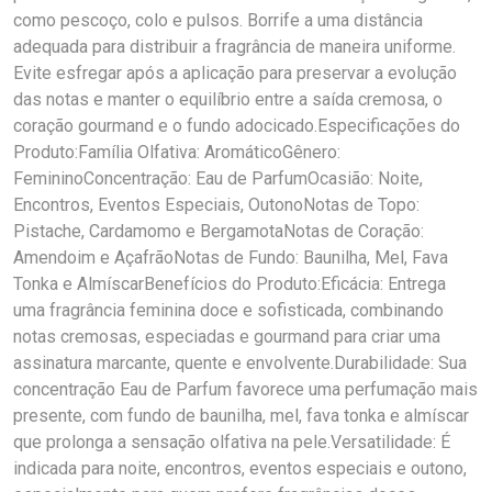
como pescoço, colo e pulsos. Borrife a uma distância
adequada para distribuir a fragrância de maneira uniforme.
Evite esfregar após a aplicação para preservar a evolução
das notas e manter o equilíbrio entre a saída cremosa, o
coração gourmand e o fundo adocicado.Especificações do
Produto:Família Olfativa: AromáticoGênero:
FemininoConcentração: Eau de ParfumOcasião: Noite,
Encontros, Eventos Especiais, OutonoNotas de Topo:
Pistache, Cardamomo e BergamotaNotas de Coração:
Amendoim e AçafrãoNotas de Fundo: Baunilha, Mel, Fava
Tonka e AlmíscarBenefícios do Produto:Eficácia: Entrega
uma fragrância feminina doce e sofisticada, combinando
notas cremosas, especiadas e gourmand para criar uma
assinatura marcante, quente e envolvente.Durabilidade: Sua
concentração Eau de Parfum favorece uma perfumação mais
presente, com fundo de baunilha, mel, fava tonka e almíscar
que prolonga a sensação olfativa na pele.Versatilidade: É
indicada para noite, encontros, eventos especiais e outono,