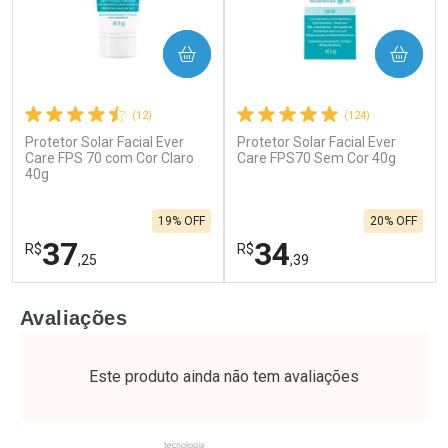
COMPRAR
COMPRAR
(12)
(124)
Protetor Solar Facial Ever
Protetor Solar Facial Ever
Care FPS 70 com Cor Claro
Care FPS70 Sem Cor 40g
40g
19% OFF
20% OFF
37
34
R$
R$
,25
,39
FECHAR
F
FECHAR
F
Avaliações
Laboratório
Laboratório
Por Menos
Por Menos
Este produto ainda não tem avaliações