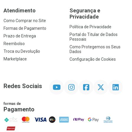
Atendimento
Segurança e
Privacidade
Como Comprar no Site
Política de Privacidade
Formas de Pagamento
Portal do Titular de Dados
Prazo de Entrega
Pessoais
Reembolso
Como Protegemos os Seus
Troca ou Devolução
Dados
Marketplace
Configuração de Cookies
YouTube
Instagram
Facebook
Twitter
Linkedin
Redes Sociais
formas de
Pagamento
PIX
MasterCard
VISA
ELO
AMEX
NuPay
Google Pay
Diners Club
Hipercard