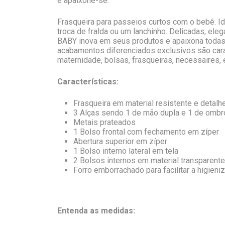
e apaixone-se.
Frasqueira para passeios curtos com o bebê. I
troca de fralda ou um lanchinho. Delicadas, ele
BABY inova em seus produtos e apaixona todas
acabamentos diferenciados exclusivos são car
maternidade, bolsas, frasqueiras, necessaires, 
Características:
Frasqueira em material resistente e detalh
3 Alças sendo 1 de mão dupla e 1 de ombr
Metais prateados
1 Bolso frontal com fechamento em zíper
Abertura superior em zíper
1 Bolso interno lateral em tela
2 Bolsos internos em material transparent
Forro emborrachado para facilitar a higieni
Entenda as medidas: