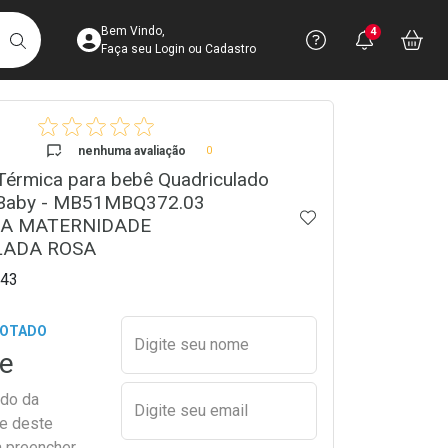
Acesse sua Conta
Precisa de 
Notific
Aces
Bem Vindo,
4
Você po
notifica
Vo
it
BUSCAR
Ver Recursos 
Faça seu Login ou Cadastro
crumb
Atendimento ao 
nenhuma avaliação
0
Térmica para bebê Quadriculado
Central de Ajud
 Baby - MB51MBQ372.03
ADICIONAR AOS 
Televendas
RA MATERNIDADE
4003-3393
LADA ROSA
43
Preencher nome e email para s
GOTADO
Digite seu nome
e
ado da
Digite seu email
de deste
a preencher