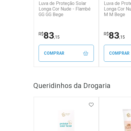
Luva de Proteção Solar
Luva de Prot
Longa Cor Nude - Flambé
Longa Cor Nu
GG GG Bege
M M Bege
83
83
R$
R$
,15
,15
COMPRAR
COMPRAR
FECHAR
FECHAR
Queridinhos da Drogaria
Laboratório
Laborató
Por Menos
Por Men
ADICIONAR AOS 