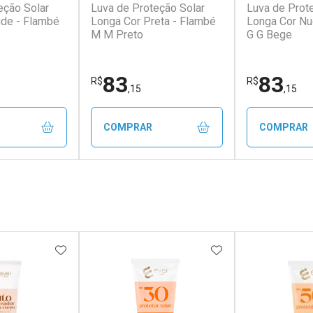
eção Solar
Luva de Proteção Solar
Luva de Prot
de - Flambé
Longa Cor Preta - Flambé
Longa Cor Nu
M M Preto
G G Bege
83
83
R$
R$
,15
,15
COMPRAR
COMPRAR
FECHAR
FECHAR
FECHAR
FECHAR
rio
Laboratório
Laborató
os
Por Menos
Por Men
FAVORITOS
ADICIONAR AOS FAVORITOS
ADICIONAR AOS 