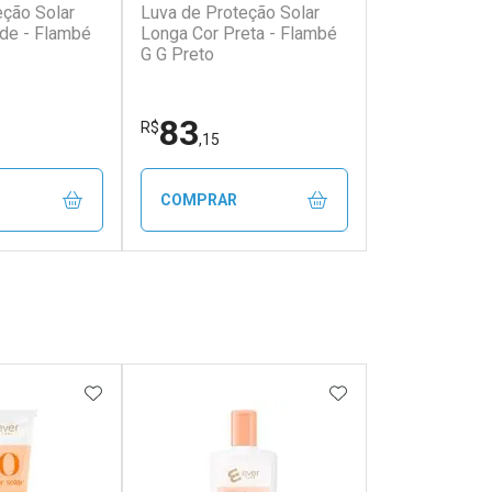
eção Solar
Luva de Proteção Solar
de - Flambé
Longa Cor Preta - Flambé
G G Preto
83
R$
,15
COMPRAR
FECHAR
FECHAR
FECHAR
FECHAR
rio
Laboratório
os
Por Menos
FAVORITOS
ADICIONAR AOS FAVORITOS
ADICIONAR AOS 