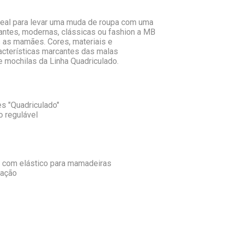
deal para levar uma muda de roupa com uma
gantes, modernas, clássicas ou fashion a MB
 as mamães. Cores, materiais e
acterísticas marcantes das malas
e mochilas da Linha Quadriculado.
es "Quadriculado"
o regulável
e com elástico para mamadeiras
zação