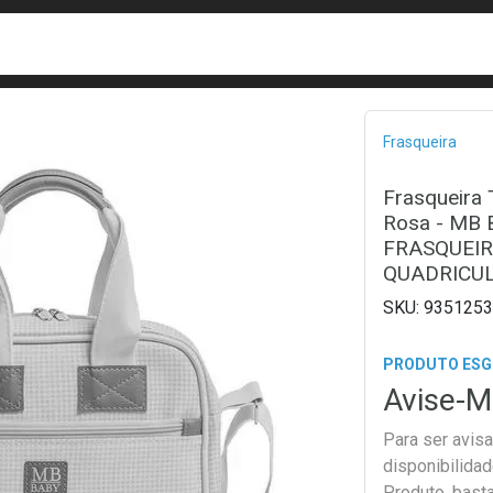
busca
isa?
Bread
Frasqueira
Frasqueira 
Rosa - MB
FRASQUEI
QUADRICU
9351253
PRODUTO ES
Avise-M
Para ser avis
disponibilida
Produto, bast