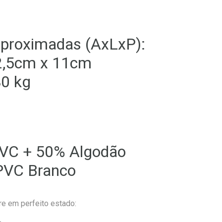
proximadas (AxLxP):
2,5cm x 11cm
80 kg
PVC + 50% Algodão
 PVC Branco
re em perfeito estado: