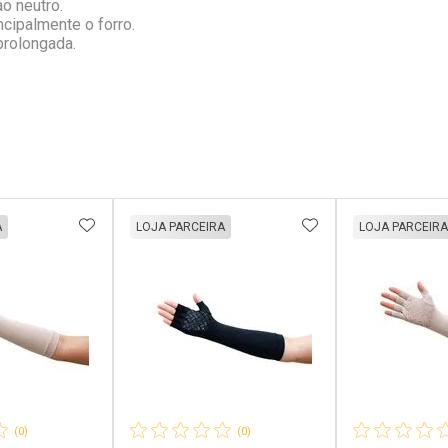
o neutro.
cipalmente o forro.
 prolongada.
FAVORITOS
ADICIONAR AOS FAVORITOS
ADICIONAR AOS 
A
LOJA PARCEIRA
LOJA PARCEIRA
(0)
(0)