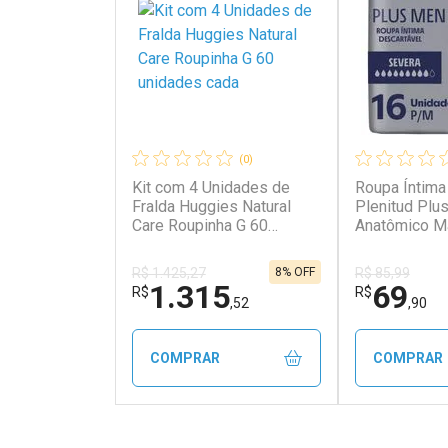
(0)
Kit com 4 Unidades de
Roupa Íntima
Fralda Huggies Natural
Plenitud Plu
Care Roupinha G 60
Anatômico M
unidades cada
16 Unidades
8% OFF
R$ 1.425,27
R$ 85,99
1.315
69
R$
R$
,52
,90
COMPRAR
COMPRAR
FECHAR
FECHAR