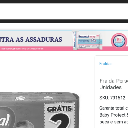
busca
isa?
Bread
Fraldas
Fralda Pers
Unidades
791512
Garanta total 
Baby Protect 
seca e sem as