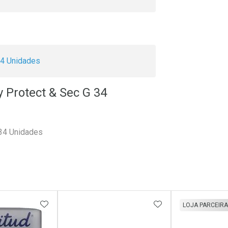
4 Unidades
 Protect & Sec G 34
 34 Unidades
FAVORITOS
ADICIONAR AOS FAVORITOS
ADICIONAR AOS 
LOJA PARCEIRA