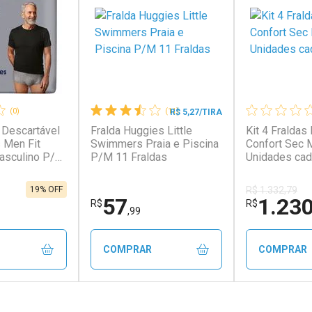
(0)
(11)
R$ 5,27/TIRA
 Descartável
Fralda Huggies Little
Kit 4 Fralda
s Men Fit
Swimmers Praia e Piscina
Confort Sec 
asculino P/M
P/M 11 Fraldas
Unidades cad
19% OFF
R$ 1.332,79
57
1.23
R$
R$
,99
COMPRAR
COMPRAR
FECHAR
FECHAR
FECHAR
FECHAR