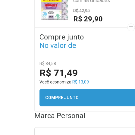
com 48 Unidades
R$ 42,99
R$ 29,90
Compre junto
No valor de
R$ 84,58
R$ 71,49
Você economiza
R$ 13,09
COMPRE JUNTO
Marca
Personal