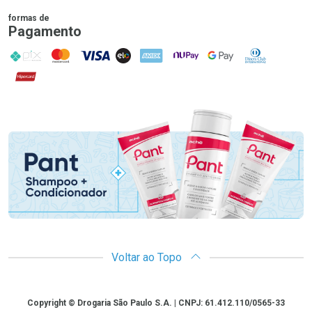
formas de
Pagamento
PIX
MasterCard
VISA
ELO
AMEX
NuPay
Google Pay
Diners Club
Hipercard
Promoção em Destaque
Voltar ao Topo
Copyright
Copyright © Drogaria São Paulo S.A. | CNPJ: 61.412.110/0565-33