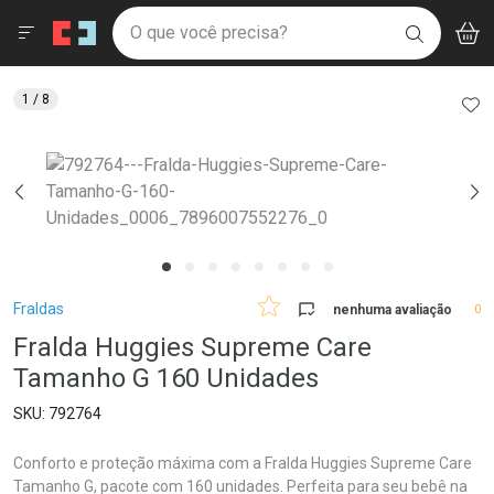
Drogaria São Paulo
Menu
Aces
Ir direto para a home
O que você precisa?
V
i
BUSCAR
Navegue pela página
Ir direto para o conteúdo
Faça a sua busca
Ir direto para a busca
Ir direto para a conta
AD
1
/ 8
Ir direto para a ajuda
Ir direto para a notificações
Ir direto para o carrinho
Ir direto para o menu
Breadcrumb
Fraldas
nenhuma avaliação
0
Fralda Huggies Supreme Care
Tamanho G 160 Unidades
792764
Conforto e proteção máxima com a Fralda Huggies Supreme Care
Tamanho G, pacote com 160 unidades. Perfeita para seu bebê na