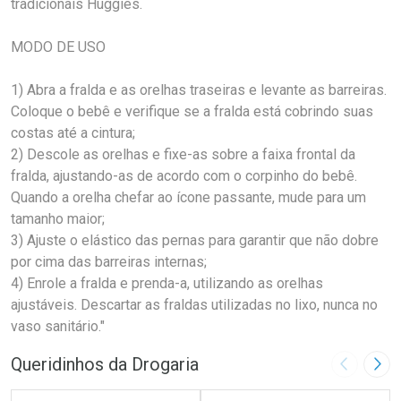
tradicionais Huggies.
MODO DE USO
1) Abra a fralda e as orelhas traseiras e levante as barreiras.
Coloque o bebê e verifique se a fralda está cobrindo suas
costas até a cintura;
2) Descole as orelhas e fixe-as sobre a faixa frontal da
fralda, ajustando-as de acordo com o corpinho do bebê.
Quando a orelha chefar ao ícone passante, mude para um
tamanho maior;
3) Ajuste o elástico das pernas para garantir que não dobre
por cima das barreiras internas;
4) Enrole a fralda e prenda-a, utilizando as orelhas
ajustáveis. Descartar as fraldas utilizadas no lixo, nunca no
vaso sanitário."
Queridinhos da Drogaria
Imagem A
Pró