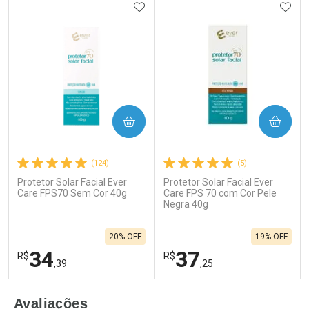
ADICIONAR AOS FAVORITOS
ADIC
COMPRAR
COMPRAR
(124)
(5)
Protetor Solar Facial Ever
Protetor Solar Facial Ever
Care FPS70 Sem Cor 40g
Care FPS 70 com Cor Pele
Negra 40g
20% OFF
19% OFF
34
37
R$
R$
,39
,25
FECHAR
F
FECHAR
F
Avaliações