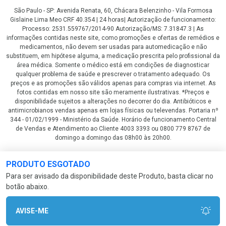
São Paulo - SP: Avenida Renata, 60, Chácara Belenzinho - Vila Formosa
Gislaine Lima Meo CRF 40.354 | 24 horas| Autorização de funcionamento:
Processo: 2531.559767/2014-90 Autorização/MS: 7.31847.3 | As
informações contidas neste site, como promoções e ofertas de remédios e
medicamentos, não devem ser usadas para automedicação e não
substituem, em hipótese alguma, a medicação prescrita pelo profissional da
área médica. Somente o médico está em condições de diagnosticar
qualquer problema de saúde e prescrever o tratamento adequado. Os
preços e as promoções são válidos apenas para compras via internet. As
fotos contidas em nosso site são meramente ilustrativas. *Preços e
disponibilidade sujeitos a alterações no decorrer do dia. Antibióticos e
antimicrobianos vendas apenas em lojas físicas ou televendas. Portaria nº
344 - 01/02/1999 - Ministério da Saúde. Horário de funcionamento Central
de Vendas e Atendimento ao Cliente 4003 3393 ou 0800 779 8767 de
domingo a domingo das 08h00 às 20h00.
LGPD Aceite os Cookies
PRODUTO ESGOTADO
Para ser avisado da disponibilidade deste Produto, basta clicar no
botão abaixo.
AVISE-ME