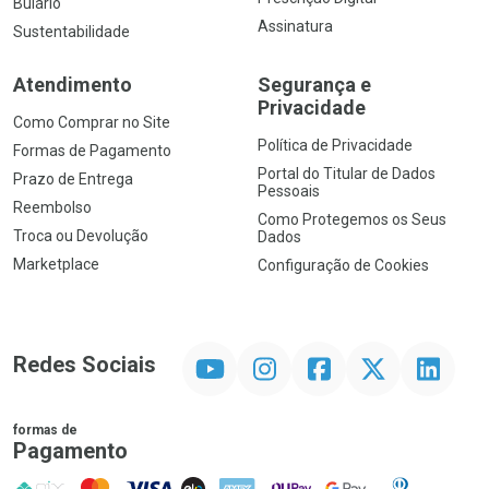
Bulário
Assinatura
Sustentabilidade
Atendimento
Segurança e
Privacidade
Como Comprar no Site
Política de Privacidade
Formas de Pagamento
Portal do Titular de Dados
Prazo de Entrega
Pessoais
Reembolso
Como Protegemos os Seus
Troca ou Devolução
Dados
Marketplace
Configuração de Cookies
YouTube
Instagram
Facebook
Twitter
Linkedin
Redes Sociais
formas de
Pagamento
PIX
MasterCard
VISA
ELO
AMEX
NuPay
Google Pay
Diners Club