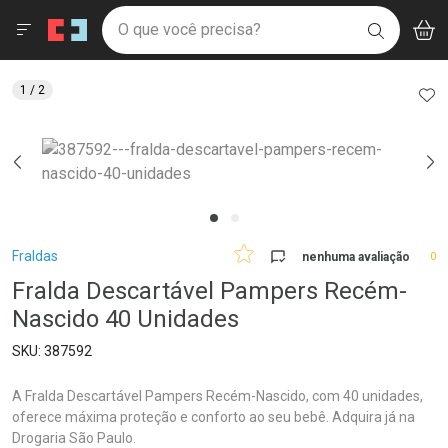
Drogaria São Paulo
Menu
Aces
Ir direto para a home
O que você precisa?
V
i
BUSCAR
Navegue pela página
Ir direto para o conteúdo
Faça a sua busca
Ir direto para a busca
Ir direto para a conta
AD
1
/ 2
Ir direto para a ajuda
Ir direto para a notificações
Ir direto para o carrinho
Ir direto para o menu
Breadcrumb
Fraldas
nenhuma avaliação
0
Fralda Descartável Pampers Recém-
Nascido 40 Unidades
387592
A Fralda Descartável Pampers Recém-Nascido, com 40 unidades,
oferece máxima proteção e conforto ao seu bebê. Adquira já na
Drogaria São Paulo.