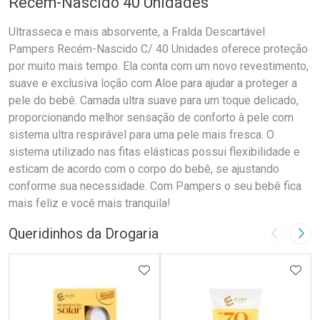
Recém-Nascido 40 Unidades
Ultrasseca e mais absorvente, a Fralda Descartável
Pampers Recém-Nascido C/ 40 Unidades oferece proteção
por muito mais tempo. Ela conta com um novo revestimento,
suave e exclusiva loção com Aloe para ajudar a proteger a
pele do bebê. Camada ultra suave para um toque delicado,
proporcionando melhor sensação de conforto à pele com
sistema ultra respirável para uma pele mais fresca. O
sistema utilizado nas fitas elásticas possui flexibilidade e
esticam de acordo com o corpo do bebê, se ajustando
conforme sua necessidade. Com Pampers o seu bebê fica
mais feliz e você mais tranquila!
Queridinhos da Drogaria
Imagem A
Pró
ADICIONAR AOS FAVORITOS
ADIC