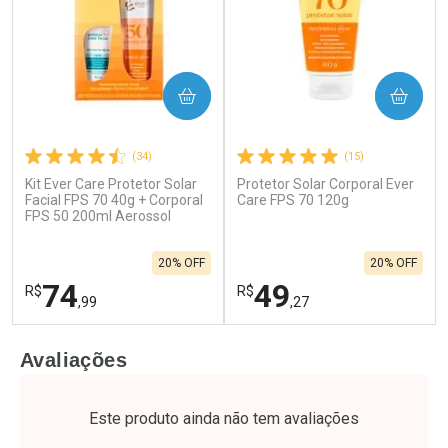
COMPRAR
COMPRAR
(34)
(15)
Kit Ever Care Protetor Solar
Protetor Solar Corporal Ever
Facial FPS 70 40g + Corporal
Care FPS 70 120g
FPS 50 200ml Aerossol
20% OFF
20% OFF
74
49
R$
R$
,99
,27
FECHAR
F
FECHAR
F
Avaliações
Laboratório
Laboratório
Por Menos
Por Menos
Este produto ainda não tem avaliações