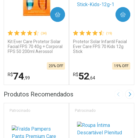
COMPRAR
COMPRAR
(34)
(19)
Kit Ever Care Protetor Solar
Protetor Solar Infantil Facial
Facial FPS 70 40g + Corporal
Ever Care FPS 70 Kids 12g
FPS 50 200ml Aerossol
Stick
20% OFF
19% OFF
74
52
R$
R$
,99
,64
FECHAR
F
FECHAR
F
Produtos Recomendados
Imagem A
Pró
Laboratório
Laboratório
Por Menos
Por Menos
Patrocinado
Patrocinado