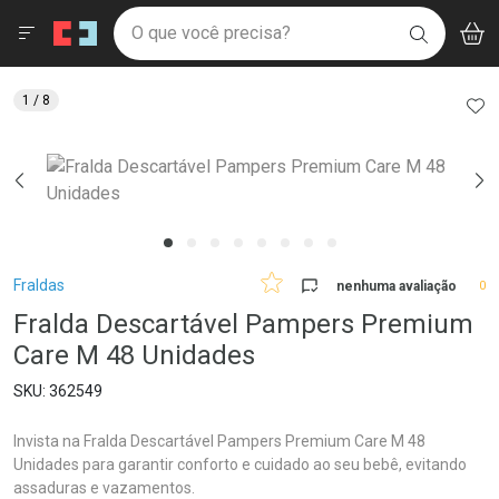
Drogaria São Paulo
Menu
Aces
Ir direto para a home
O que você precisa?
V
i
BUSCAR
Navegue pela página
Ir direto para o conteúdo
Faça a sua busca
Ir direto para a busca
Ir direto para a conta
AD
1
/ 8
Ir direto para a ajuda
Ir direto para a notificações
Ir direto para o carrinho
Ir direto para o menu
Breadcrumb
Fraldas
nenhuma avaliação
0
Fralda Descartável Pampers Premium
Care M 48 Unidades
362549
Invista na Fralda Descartável Pampers Premium Care M 48
Unidades para garantir conforto e cuidado ao seu bebê, evitando
assaduras e vazamentos.