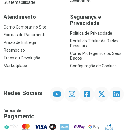
Assinatura
Sustentabilidade
Atendimento
Segurança e
Privacidade
Como Comprar no Site
Política de Privacidade
Formas de Pagamento
Portal do Titular de Dados
Prazo de Entrega
Pessoais
Reembolso
Como Protegemos os Seus
Troca ou Devolução
Dados
Marketplace
Configuração de Cookies
YouTube
Instagram
Facebook
Twitter
Linkedin
Redes Sociais
formas de
Pagamento
PIX
MasterCard
VISA
ELO
AMEX
NuPay
Google Pay
Diners Club