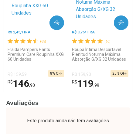
COMPRAR
COMPRAR
R$ 2,45/TIRA
R$ 3,75/TIRA
(65)
(65)
Fralda Pampers Pants
Roupa Íntima Descartável
Ativar Desconto
Ativar Desconto
Premium Care Roupinha XXG
Plenitud Noturna Máxima
60 Unidades
Comprar sem Desconto
Absorção G/XG 32 Unidades
Comprar sem Desconto
Por R$ 74,99/cada
Por R$ 52,64/cada
Comprar sem Desconto
Comprar sem Desconto
8% OFF
25% OFF
Por R$ 74,99/cada
Por R$ 52,64/cada
R$ 159,59
R$ 159,90
146
119
R$
R$
,90
,99
FECHAR
F
FECHAR
F
Avaliações
Laboratório
Laboratório
Por Menos
Por Menos
Este produto ainda não tem avaliações