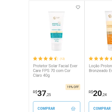
ADICIONAR AOS 
(12)
Protetor Solar Facial Ever
Loção Prolo
Ativar Desconto
Ativar Des
Care FPS 70 com Cor
Bronzeado E
Claro 40g
Comprar sem Desconto
Comprar s
Comprar sem Desconto
Comprar s
Por R$ 302,99/cada
Por R$ 249
Por R$ 302,99/cada
Por R$ 249,
19% OFF
37
20
R$
R$
,25
,24
COMPRAR
COMPRAR