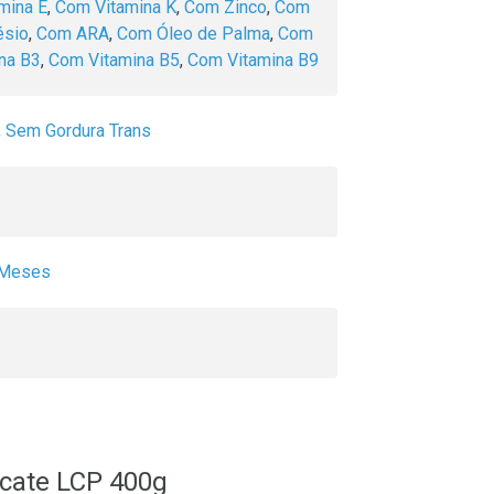
mina E
,
Com Vitamina K
,
Com Zinco
,
Com
sio
,
Com ARA
,
Com Óleo de Palma
,
Com
na B3
,
Com Vitamina B5
,
Com Vitamina B9
,
Sem Gordura Trans
6 Meses
ocate LCP 400g