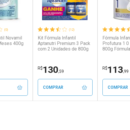
(0)
(12)
til Novamil
Kit Fórmula Infantil
Fórmula Infan
 Meses 400g
Aptanutri Premium 3 Pack
Profutura 1 
com 2 Unidades de 800g
800g Fórmula 
Aptamil Profu
130
113
R$
R$
,59
,99
COMPRAR
COMPRAR
FECHAR
FECHAR
FECHAR
FECHAR
rio
Laboratório
Laborató
os
Por Menos
Por Men