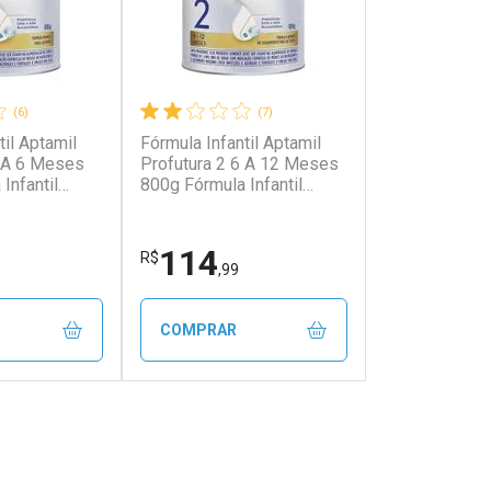
(6)
(7)
til Aptamil
Fórmula Infantil Aptamil
0 A 6 Meses
Profutura 2 6 A 12 Meses
Infantil
800g Fórmula Infantil
tura 1 800g
Aptamil Profutura 2 800g
114
R$
,99
COMPRAR
FECHAR
FECHAR
FECHAR
FECHAR
rio
Laboratório
os
Por Menos