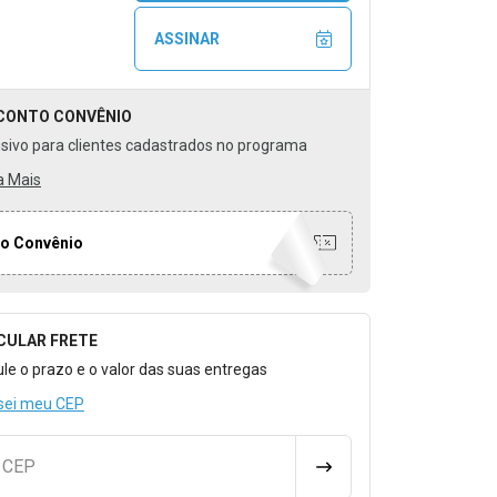
ASSINAR
CONTO
CONVÊNIO
usivo para clientes cadastrados no programa
a Mais
o Convênio
CULAR FRETE
o para Calcular o Frete
ule o prazo e o valor das suas entregas
sei meu CEP
u CEP
CALCULAR FRETE