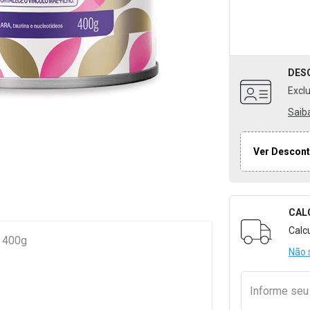
DES
Excl
Saib
Ver Descont
CAL
Formulári
Calc
P 400g
Não 
Informe se