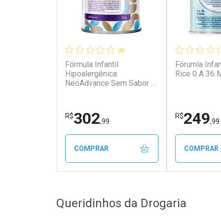
(0)
Fórmula Infantil
Fórumla Infan
Hipoalergênica
Rice 0 A 36
NeoAdvance Sem Sabor 1
a 10 anos 400g
302
249
R$
R$
,99
,99
COMPRAR
COMPRAR
FECHAR
FECHAR
Queridinhos da Drogaria
Laboratório
Laborató
Por Menos
Por Men