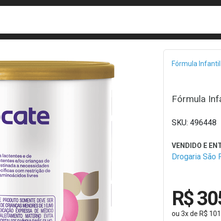
busca
isa?
Bread
Fórmula Infantil
Fórmula Inf
496448
Drogaria São 
R$ 30
ou
3
x
de
R$ 101