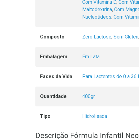
Com Vitamina D
,
Com Vita
Maltodextrina
,
Com Magné
Nucleotídeos
,
Com Vitami
Composto
Zero Lactose
,
Sem Glúten
Embalagem
Em Lata
Fases da Vida
Para Lactentes de 0 a 3
Quantidade
400gr
Tipo
Hidrolisada
Descrição Fórmula Infantil Ne