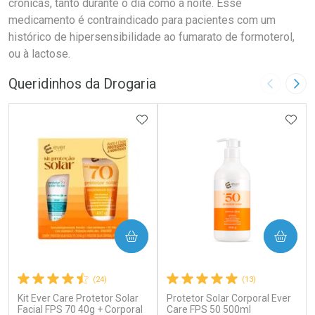
crônicas, tanto durante o dia como à noite. Esse
medicamento é contraindicado para pacientes com um
histórico de hipersensibilidade ao fumarato de formoterol,
ou à lactose.
Queridinhos da Drogaria
Imagem A
Pró
ADICIONAR AOS FAVORITOS
ADIC
COMPRAR
COMPRAR
(24)
(13)
Kit Ever Care Protetor Solar
Protetor Solar Corporal Ever
Facial FPS 70 40g + Corporal
Care FPS 50 500ml