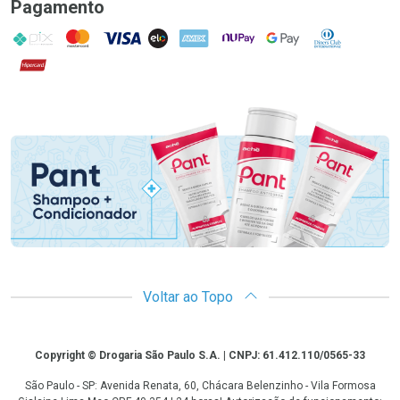
Pagamento
PIX
MasterCard
VISA
ELO
AMEX
NuPay
Google Pay
Diners Club
Hipercard
Promoção em Destaque
Voltar ao Topo
Copyright
Copyright © Drogaria São Paulo S.A. | CNPJ: 61.412.110/0565-33
São Paulo - SP: Avenida Renata, 60, Chácara Belenzinho - Vila Formosa