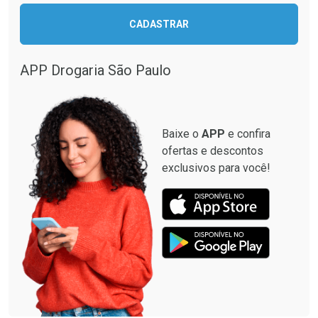
Ativar Desconto
CADASTRAR
Ativar Desconto
Comprar sem Desconto
Comprar sem Desconto
Por R$ 664,02/cada
Por R$ 130,95/cada
APP Drogaria São Paulo
Comprar sem Desconto
Comprar sem Desconto
Por R$ 664,02/cada
Por R$ 130,95/cada
Baixe o
APP
e confira
ofertas e descontos
exclusivos para você!