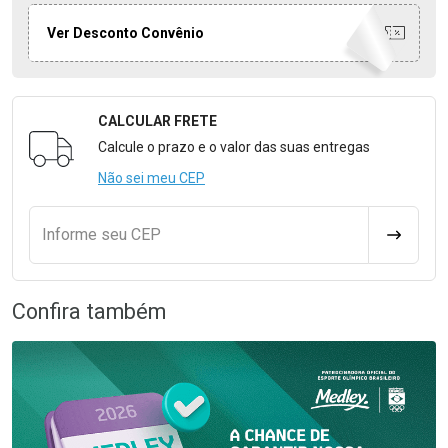
Ver Desconto Convênio
CALCULAR FRETE
Formulário para Calcular o Frete
Calcule o prazo e o valor das suas entregas
Não sei meu CEP
Informe seu CEP
CALCULA
Confira também