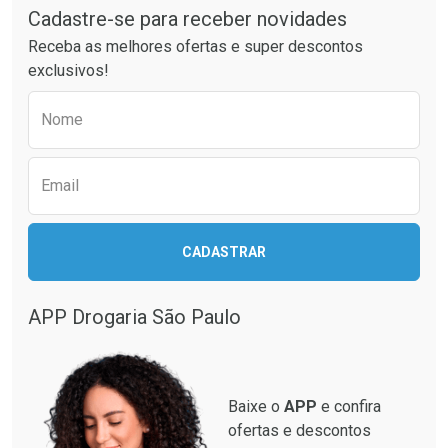
Cadastre-se para receber novidades
Receba as melhores ofertas e super descontos
exclusivos!
Preencha o formulário abaixo para receber 
Nome
Email
Ativar Desconto
CADASTRAR
Ativar Desconto
Comprar sem Desconto
Comprar sem Desconto
Por R$ 664,02/cada
Por R$ 130,95/cada
APP Drogaria São Paulo
Comprar sem Desconto
Comprar sem Desconto
Por R$ 664,02/cada
Por R$ 130,95/cada
Baixe o
APP
e confira
ofertas e descontos