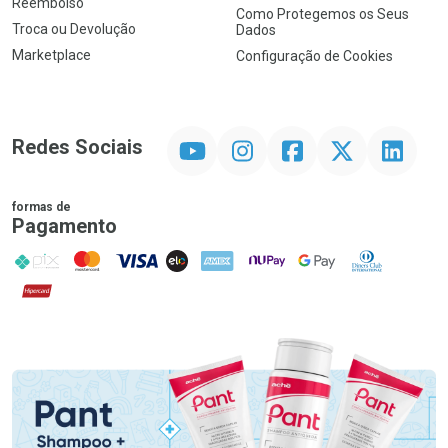
Reembolso
Como Protegemos os Seus
Troca ou Devolução
Dados
Marketplace
Configuração de Cookies
YouTube
Instagram
Facebook
Twitter
Linkedin
Redes Sociais
formas de
Pagamento
PIX
MasterCard
VISA
ELO
AMEX
NuPay
Google Pay
Diners Club
Hipercard
Promoção em Destaque