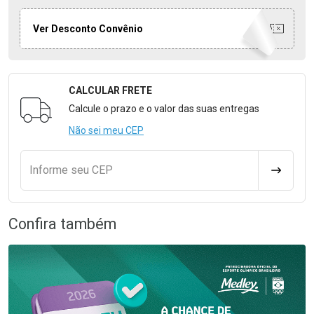
Ver Desconto Convênio
CALCULAR FRETE
Formulário para Calcular o Frete
Calcule o prazo e o valor das suas entregas
Não sei meu CEP
Informe seu CEP
CALCULA
Confira também