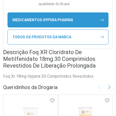
qualidade do Brasil.
MEDICAMENTOS HYPERA PHARMA
TODOS OS PRODUTOS DA MARCA
Descrição Foq XR Cloridrato De
Metilfenidato 18mg 30 Comprimidos
Revestidos De Liberação Prolongada
Foq Xr 18mg Hypera 30 Comprimidos Revestidos
Queridinhos da Drogaria
Imagem A
Pró
ADICIONAR AOS FAVORITOS
ADIC