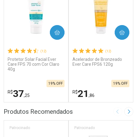
COMPRAR
COMPRAR
(12)
(12)
Protetor Solar Facial Ever
Acelerador de Bronzeado
Care FPS 70 com Cor Claro
Ever Care FPS6 120g
40g
19% OFF
19% OFF
37
21
R$
R$
,25
,86
FECHAR
F
FECHAR
F
Produtos Recomendados
Imagem A
Pró
Laboratório
Laboratório
Por Menos
Por Menos
Patrocinado
Patrocinado