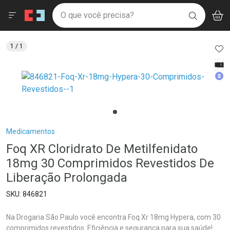
Drogaria São Paulo
Menu
Aces
Ir direto para a home
O que você precisa?
V
i
BUSCAR
Navegue pela página
Ir direto para o conteúdo
Faça a sua busca
Ir direto para a busca
Ir direto para a conta
AD
1
/ 1
Ir direto para a ajuda
Tarj
Ir direto para a notificações
Med
Ir direto para o carrinho
Ir direto para o menu
Breadcrumb
Medicamentos
Foq XR Cloridrato De Metilfenidato
18mg 30 Comprimidos Revestidos De
Liberação Prolongada
846821
Na Drogaria São Paulo você encontra Foq Xr 18mg Hypera, com 30
comprimidos revestidos. Eficiência e segurança para sua saúde!