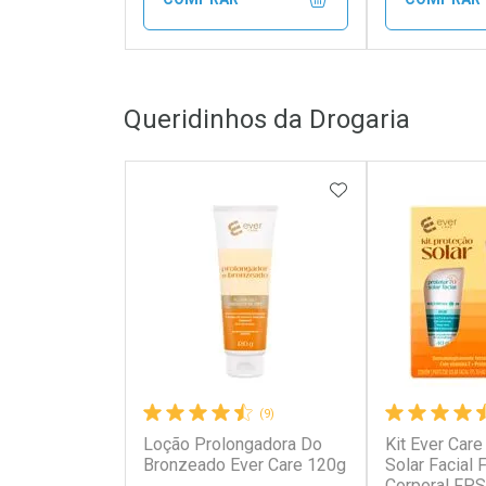
FECHAR
FECHAR
Queridinhos da Drogaria
Laboratório
Laborató
Por Menos
Por Men
ADICIONAR AOS 
(9)
Loção Prolongadora Do
Kit Ever Care
Ativar Desconto
Ativar Des
Bronzeado Ever Care 120g
Solar Facial
Corporal FPS