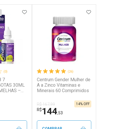
FAVORITOS
ADICIONAR AOS FAVORITOS
ADICIONAR AOS 
(0)
(26)
 7
Centrum Gender Mulher de
GOTAS 30ML
A a Zinco Vitaminas e
MELHAS –
Minerais 60 Comprimidos
RITION
14% OFF
R$ 167,99
144
R$
,53
COMPRAR