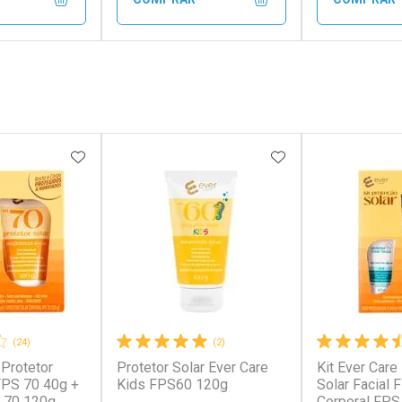
FECHAR
FECHAR
FECHAR
FECHAR
rio
Laboratório
Laborató
os
Por Menos
Por Men
FAVORITOS
ADICIONAR AOS FAVORITOS
ADICIONAR AOS 
(24)
(2)
 Protetor
Protetor Solar Ever Care
Kit Ever Care
conto
Ativar Desconto
Ativar Desc
 FPS 70 40g +
Kids FPS60 120g
Solar Facial 
 70 120g
Corporal FPS