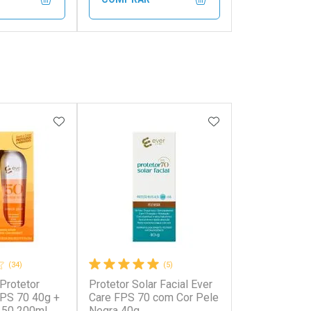
FECHAR
FECHAR
FECHAR
FECHAR
rio
Laboratório
os
Por Menos
FAVORITOS
ADICIONAR AOS FAVORITOS
ADICIONAR AOS 
(34)
(5)
 Protetor
Protetor Solar Facial Ever
onto
Ativar Desconto
FPS 70 40g +
Care FPS 70 com Cor Pele
 50 200ml
Negra 40g