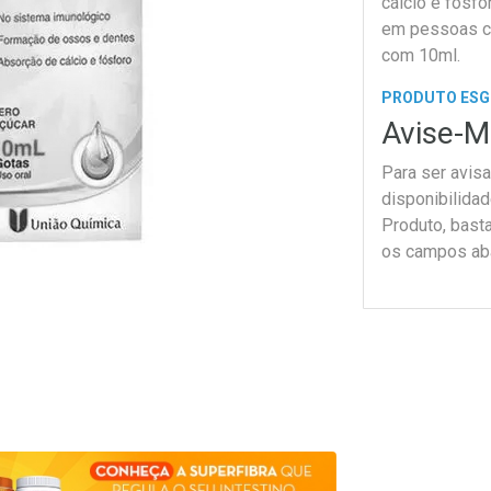
cálcio e fósfo
em pessoas co
com 10ml.
PRODUTO ES
Avise-M
Para ser avis
disponibilida
Produto, bast
os campos ab