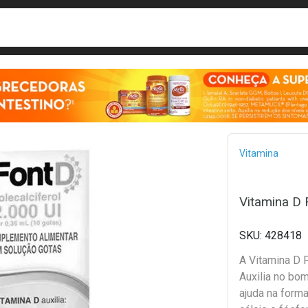
busca
isa?
Bread
Vitamina
Vitamina D 
428418
A Vitamina D 
Auxilia no bo
ajuda na form