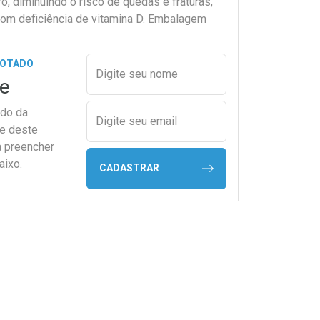
ro, diminuindo o risco de quedas e fraturas,
m deficiência de vitamina D. Embalagem
Preencher nome e email para s
GOTADO
Digite seu nome
e
ado da
Digite seu email
de deste
a preencher
aixo.
CADASTRAR