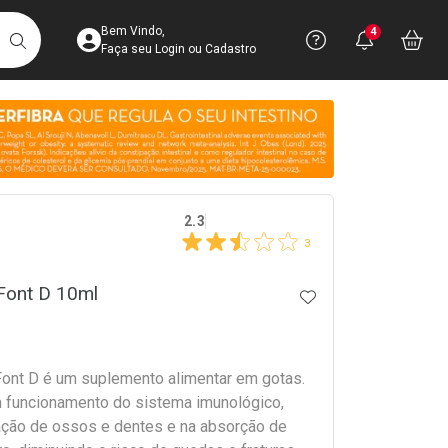
Acesse sua Conta
Precisa de 
Notific
Aces
Bem Vindo,
4
Você po
notifica
Vo
it
BUSCAR
Ver Recursos 
Faça seu Login ou Cadastro
Atendimento ao 
Central de Ajud
crumb
Televendas
2.3
4003-3393
3
Font D 10ml
ADICIONAR AOS 
Font D é um suplemento alimentar em gotas.
m funcionamento do sistema imunológico,
ação de ossos e dentes e na absorção de