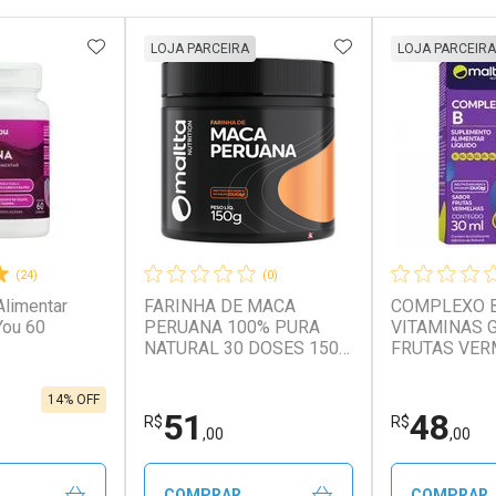
FAVORITOS
ADICIONAR AOS FAVORITOS
ADICIONAR AOS 
LOJA PARCEIRA
LOJA PARCEIRA
(24)
(0)
limentar
FARINHA DE MACA
COMPLEXO B
You 60
PERUANA 100% PURA
VITAMINAS 
NATURAL 30 DOSES 150G
FRUTAS VER
– MALTTA NUTRITION
MALTTA NUT
14% OFF
51
48
R$
R$
,00
,00
COMPRAR
COMPRAR