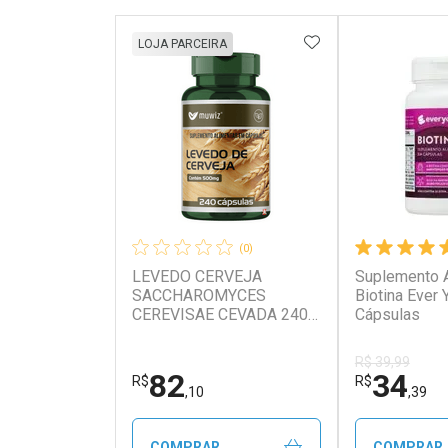
ADICIONAR AOS 
LOJA PARCEIRA
(0)
LEVEDO CERVEJA
Suplemento A
SACCHAROMYCES
Biotina Ever 
CEREVISAE CEVADA 240
Cápsulas
CAPSULAS - MUWIZ
R$ 39,99
82
34
R$
R$
,10
,39
COMPRAR
COMPRAR