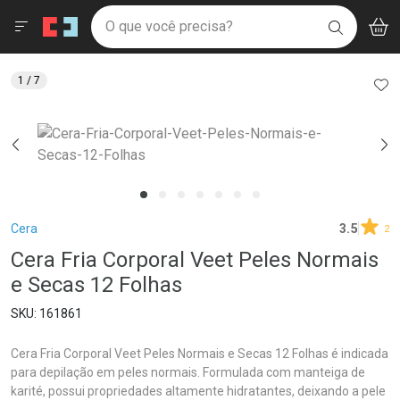
Drogaria São Paulo
Menu
Aces
Ir direto para a home
O que você precisa?
V
i
BUSCAR
Navegue pela página
Ir direto para o conteúdo
Faça a sua busca
Ir direto para a busca
Ir direto para a conta
AD
1
/ 7
Ir direto para a ajuda
Ir direto para a notificações
Ir direto para o carrinho
Ir direto para o menu
Breadcrumb
Cera
3.5
2
Cera Fria Corporal Veet Peles Normais
e Secas 12 Folhas
161861
Cera Fria Corporal Veet Peles Normais e Secas 12 Folhas é indicada
para depilação em peles normais. Formulada com manteiga de
karité, possui propriedades altamente hidratantes, deixando a pele