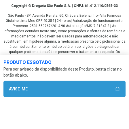
Copyright
Copyright © Drogaria São Paulo S.A. | CNPJ: 61.412.110/0565-33
São Paulo - SP: Avenida Renata, 60, Chácara Belenzinho - Vila Formosa
Gislaine Lima Meo CRF 40.354 | 24 horas| Autorização de funcionamento:
Processo: 2531.559767/2014-90 Autorização/MS: 7.31847.3 | As
informações contidas neste site, como promoções e ofertas de remédios e
medicamentos, não devem ser usadas para automedicação e não
substituem, em hipótese alguma, a medicação prescrita pelo profissional da
área médica. Somente o médico está em condições de diagnosticar
qualquer problema de saúde e prescrever o tratamento adequado. Os
preços e as promoções são válidos apenas para compras via internet. As
PRODUTO ESGOTADO
fotos contidas em nosso site são meramente ilustrativas. *Preços e
disponibilidade sujeitos a alterações no decorrer do dia. Antibióticos e
Para ser avisado da disponibilidade deste Produto, basta clicar no
antimicrobianos vendas apenas em lojas físicas ou televendas. Portaria nº
botão abaixo.
344 - 01/02/1999 - Ministério da Saúde. Horário de funcionamento Central
de Vendas e Atendimento ao Cliente 4003 3393 ou 0800 779 8767 de
domingo a domingo das 08h00 às 20h00.
AVISE-ME
LGPD Aceite os Cookies