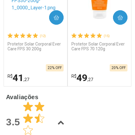
COMPRAR
COMPRAR
(12)
(15)
Protetor Solar Corporal Ever
Protetor Solar Corporal Ever
Care FPS 30 200g
Care FPS 70 120g
22% OFF
20% OFF
41
49
R$
R$
,27
,27
FECHAR
F
FECHAR
F
Avaliações
Laboratório
Laboratório
Por Menos
Por Menos
3.5