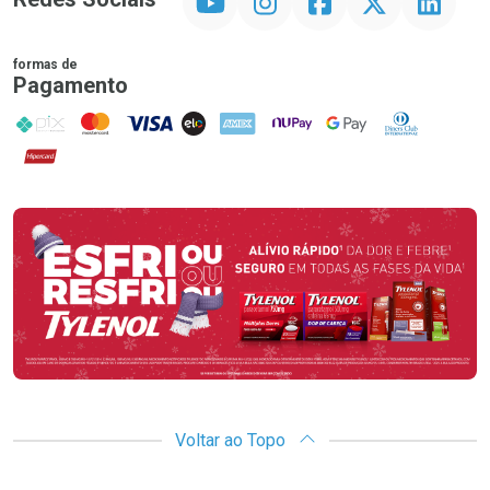
formas de
Pagamento
PIX
MasterCard
VISA
ELO
AMEX
NuPay
Google Pay
Diners Club
Hipercard
Promoção em Destaque
Voltar ao Topo