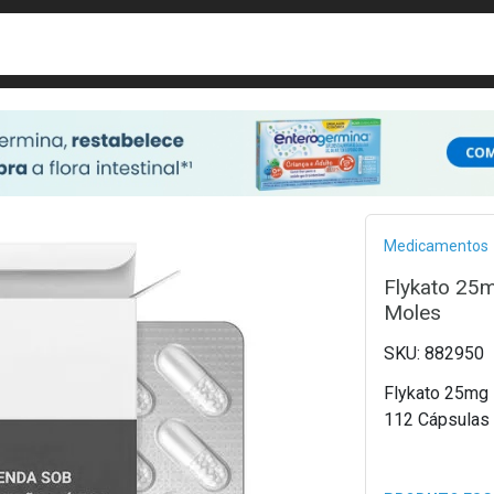
busca
isa?
Bread
Medicamentos
Flykato 25m
Moles
882950
Flykato 25mg 
112 Cápsulas