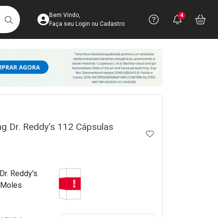
Acesse sua Conta
Precisa de 
Notific
Aces
Bem Vindo,
4
Você po
notifica
Vo
it
BUSCAR
Ver Recursos 
Faça seu Login ou Cadastro
Atendimento ao 
Central de Ajud
crumb
Televendas
4003-3393
g Dr. Reddy's 112 Cápsulas
ADICIONAR AOS 
Tarja Vermelha
Dr. Reddy's
 Moles