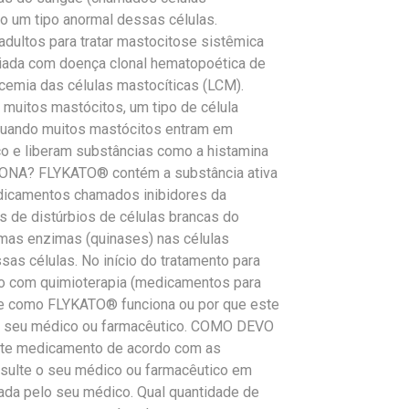
o um tipo anormal dessas células.
ultos para tratar mastocitose sistêmica
iada com doença clonal hematopoética de
emia das células mastocíticas (LCM).
muitos mastócitos, um tipo de célula
quando muitos mastócitos entram em
o e liberam substâncias como a histamina
A? FLYKATO® contém a substância ativa
edicamentos chamados inibidores da
os de distúrbios de células brancas do
umas enzimas (quinases) nas células
as células. No início do tratamento para
o com quimioterapia (medicamentos para
obre como FLYKATO® funciona ou por que este
 o seu médico ou farmacêutico. COMO DEVO
e medicamento de acordo com as
nsulte o seu médico ou farmacêutico em
da pelo seu médico. Qual quantidade de