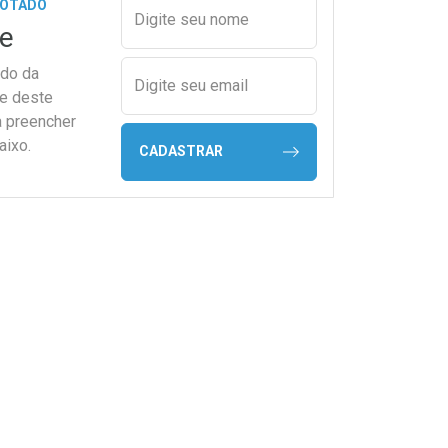
Preencher nome e email para s
GOTADO
Digite seu nome
e
ado da
Digite seu email
de deste
a preencher
aixo.
CADASTRAR