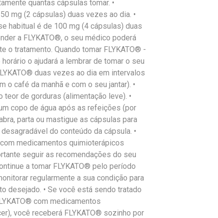
amente quantas cápsulas tomar. •
50 mg (2 cápsulas) duas vezes ao dia. •
habitual é de 100 mg (4 cápsulas) duas
onder a FLYKATO®, o seu médico poderá
nte o tratamento. Quando tomar FLYKATO® -
orário o ajudará a lembrar de tomar o seu
YKATO® duas vezes ao dia em intervalos
 o café da manhã e com o seu jantar). •
eor de gorduras (alimentação leve). •
um copo de água após as refeições (por
abra, parta ou mastigue as cápsulas para
o desagradável do conteúdo da cápsula. •
 com medicamentos quimioterápicos
portante seguir as recomendações do seu
ontinue a tomar FLYKATO® pelo período
onitorar regularmente a sua condição para
ito desejado. • Se você está sendo tratado
r FLYKATO® com medicamentos
cer), você receberá FLYKATO® sozinho por