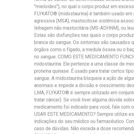
"mieloides"), no qual o corpo produz em excess
FLYKATO® (midostaurina) é também usado em ad
agressiva (MSA), mastocitose sistêmica assoc
linhagem não mastocitária (MS-ADHNM), ou leuc
Estas são disfunções nas quais o corpo produz 
branca do sangue. Os sintomas são causados 
órgãos como o fígado, a medula óssea ou o baç
no sangue. COMO ESTE MEDICAMENTO FUNCION
midostaurina. Ele pertence a uma classe de m
proteína quinase. É usado para tratar certos tip
sangue. A midostaurina bloqueia a ação de alg
anormais e impede a divisão e crescimento dess
LMA, FLYKATO® é sempre utilizado em conjunt
tratar câncer). Se você tiver alguma dúvida s
medicamento foi indicado para você, fale com
USAR ESTE MEDICAMENTO? Sempre utilize est
indicações do seu médico ou farmacêutico. Co
caso de dúvidas. Não exceda a dose recomenda