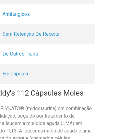
Antifúngicos
Sem Retenção De Receita
De Outros Tipos
Em Cápsula
ddy's 112 Cápsulas Moles
LYKATO® (midostaurina) em combinação
lidação, seguido por tratamento de
 a leucemia mieloide aguda (LMA) em
o FLT3. A leucemia mieloide aguda é uma
cas do sangue (chamados células