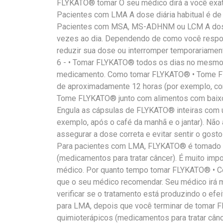
FLYKATO® tomar O seu médico dirá a você exat
Pacientes com LMA A dose diária habitual é de 
Pacientes com MSA, MS-ADHNM ou LCM A dose 
vezes ao dia. Dependendo de como você resp
reduzir sua dose ou interromper temporariame
6 - • Tomar FLYKATO® todos os dias no mesmo h
medicamento. Como tomar FLYKATO® • Tome FL
de aproximadamente 12 horas (por exemplo, com
Tome FLYKATO® junto com alimentos com baixo t
Engula as cápsulas de FLYKATO® inteiras com 
exemplo, após o café da manhã e o jantar). Não 
assegurar a dose correta e evitar sentir o gost
Para pacientes com LMA, FLYKATO® é tomado
(medicamentos para tratar câncer). É muito im
médico. Por quanto tempo tomar FLYKATO® • C
que o seu médico recomendar. Seu médico irá m
verificar se o tratamento está produzindo o efe
para LMA, depois que você terminar de toma
quimioterápicos (medicamentos para tratar cân